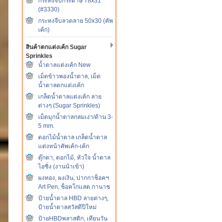
กระทงจีบกระดาษ 78x31
(#3330)
กระทงจีบลวดลาย 50x30 (คัพ
เค้ก)
สินค้าตกแต่งเค้ก Sugar
Sprinkles
น้ำตาลแต่งเค้ก New
เม็ดข้าวพองน้ำตาล, เม็ด
น้ำตาลตกแต่งเค้ก
เกล็ดน้ำตาลแต่งเค้ก ลาย
ต่างๆ (Sugar Sprinkles)
เม็ดมุกน้ำตาลกลมเงา/ด้าน 3-
5 mm.
ดอกไม้น้ำตาล เกล็ดน้ำตาล
แต่งหน้าคัพเค้ก-เค้ก
ตุ๊กตา, ดอกไม้, หัวใจ น้ำตาล
ไอซิ่ง (งานนำเข้า)
ผงทอง, ผงเงิน, ปากกาช็อคฯ
Art Pen, ช็อคโกแลต กานาช
ป้ายน้ำตาล HBD ลายต่างๆ,
ป้ายน้ำตาลสวัสดีปีใหม่
ป้ายHBDพลาสติก, เทียนวัน