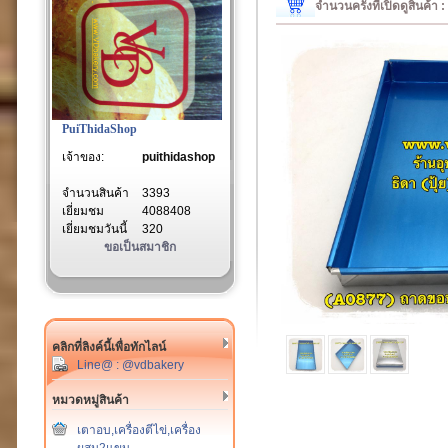
จำนวนครั้งที่เปิดดูสินค้า
PuiThidaShop
เจ้าของ:
puithidashop
จำนวนสินค้า
3393
เยี่ยมชม
4088408
เยี่ยมชมวันนี้
320
ขอเป็นสมาชิก
คลิกที่ลิงค์นี้เพื่อทักไลน์
Line@ : @vdbakery
หมวดหมู่สินค้า
เตาอบ,เครื่องตีไข่,เครื่อง
ผสม2แขน