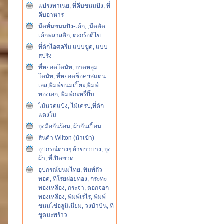
แปรงทาเนย, ที่คีบขนมปัง, ที่
คีบอาหาร
มีดหั่นขนมปัง-เค้ก, ,มีดตัด
เค้กพลาสติก, ตะกร้อตีไข่
ที่ตักไอศครีม แบบขูด, แบบ
สปริง
ที่หยอดโดนัท, ถาดหลุม
โดนัท, ที่หยอดช็อคฯสแตน
เลส,พิมพ์ขนมเปี๊ยะ,พิมพ์
ทองเอก, พิมพ์กะหรี่ปั๊บ
ไม้นวดแป้ง, ไม้เครป,ที่ตัก
แตงโม
ถุงมือกันร้อน, ผ้ากันเปื้อน
สินค้า Wilton (นำเข้า)
อุปกรณ์ต่างๆ ผ้าขาวบาง, ถุง
ผ้า, ที่เปิดขวด
อุปกรณ์ขนมไทย, พิมพ์ถั่ว
ทอด, ที่โรยฝอยทอง, กระทะ
ทองเหลือง, กระจ่า, ดอกจอก
ทองเหลือง, พิมพ์เรไร, พิมพ์
ขนมไข่อลูมิเนียม, วงบ้าบิ่น, ที่
ขูดมะพร้าว