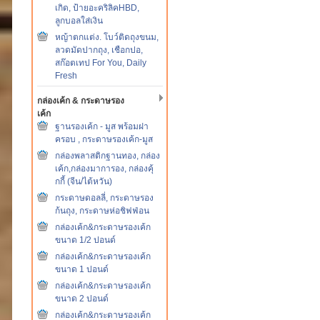
เกิด, ป้ายอะคริลิคHBD,
ลูกบอลใส่เงิน
หญ้าตกแต่ง. โบว์ติดถุงขนม,
ลวดมัดปากถุง, เชือกปอ,
สก๊อตเทป For You, Daily
Fresh
กล่องเค้ก & กระดาษรอง
เค้ก
ฐานรองเค้ก - มูส พร้อมฝา
ครอบ , กระดาษรองเค้ก-มูส
กล่องพลาสติกฐานทอง, กล่อง
เค้ก,กล่องมาการอง, กล่องคุ้
กกี้ (จีน/ไต้หวัน)
กระดาษดอลลี่, กระดาษรอง
ก้นถุง, กระดาษห่อชิฟฟ่อน
กล่องเค้ก&กระดาษรองเค้ก
ขนาด 1/2 ปอนด์
กล่องเค้ก&กระดาษรองเค้ก
ขนาด 1 ปอนด์
กล่องเค้ก&กระดาษรองเค้ก
ขนาด 2 ปอนด์
กล่องเค้ก&กระดาษรองเค้ก