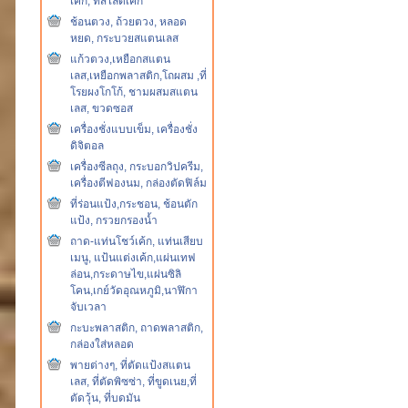
เค้ก, ที่สไลด์เค้ก
ช้อนตวง, ถ้วยตวง, หลอด
หยด, กระบวยสแตนเลส
แก้วตวง,เหยือกสแตน
เลส,เหยือกพลาสติก,โถผสม ,ที่
โรยผงโกโก้, ชามผสมสแตน
เลส, ขวดซอส
เครื่องชั่งแบบเข็ม, เครื่องชั่ง
ดิจิตอล
เครื่องซีลถุง, กระบอกวิปครีม,
เครื่องตีฟองนม, กล่องตัดฟิล์ม
ที่ร่อนแป้ง,กระชอน, ช้อนตัก
แป้ง, กรวยกรองน้ำ
ถาด-แท่นโชว์เค้ก, แท่นเสียบ
เมนู, แป้นแต่งเค้ก,แผ่นเทฟ
ล่อน,กระดาษไข,แผ่นซิลิ
โคน,เกย์วัดอุณหภูมิ,นาฬิกา
จับเวลา
กะบะพลาสติก, ถาดพลาสติก,
กล่องใส่หลอด
พายต่างๆ, ที่ตัดแป้งสแตน
เลส, ที่ตัดพิซซ่า, ที่ขูดเนย,ที่
ตัดวุ้น, ที่บดมัน