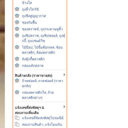
ข้างใส
ถุงหิ้วใส PE
ถุงซีลสูญญากาศ
ซองกันชื้น
ซองคราฟท์, ถุงกระดาษหูหิ้ว
ถุงซิปคราฟ, ถุงซิปฟอยล์, ถุงคุ้
กกี้, ถุงแซนด์วิช
ไม้ป๊อป, ไม้จิ้มค๊อกเทล, ช้อน
พลาสติก, ส้อมพลาสติก
ถังคุ้กกี้พลาสติก
กล่องเค้กตลาด
สินค้ายกลัง (ราคาขายส่ง)
ถ้วยฟอยล์, ถาดฟอยล์ (ราคา
ยกลัง)
กล่องพลาสติกใส, ถ้วย
พลาสติกต่างๆ
แจ้งเลขที่ส่งพัสดุฯ &
สอบถามเพิ่มเติม
แจ้งเลขที่จัดส่งพัสดุไปรษณีย์
สอบถามสินค้า, แจ้งโอนเงิน