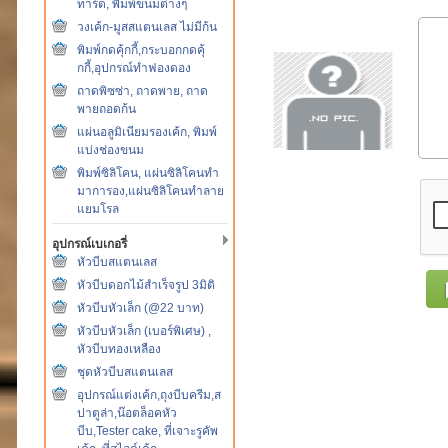
ทาร์ต, พิมพ์ขนมต่างๆ
วงเค้ก-มูสสแตนเลส ไม่มีก้น
พิมพ์กดคุ้กกี้,กระบอกกดคุ้
กกี้,อุปกรณ์ทำฟองดอง
ถาดพิซซ่า, ถาดพาย, ถาด
พายถอดก้น
แผ่นอลูมิเนียมรองเค้ก, พิมพ์
แบ่งช่องขนม
พิมพ์ซิลิโคน, แผ่นซิลิโคนทำ
มาการอง,แผ่นซิลิโคนทำลาย
แยมโรล
อุปกรณ์เบเกอรี่
หัวบีบสแตนเลส
หัวบีบดอกไม้สำเร็จรูป 3มิติ
หัวบีบหัวเล็ก (@22 บาท)
หัวบีบหัวเล็ก (เบอร์พิเศษ) ,
หัวบีบทองเหลือง
ชุดหัวบีบสแตนเลส
อุปกรณ์แต่งเค้ก,ถุงบีบครีม,ส
ปาตูล่า,น๊อตล็อคหัว
บีบ,Tester cake, ที่เจาะรูคัพ