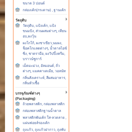
ขนาด 3 ปอนด์
กล่องเค้ก(กระดาษ) , ฐานเค้ก
วัตถุดิบ
วัตถุดิบ, แป้งเค้ก, แป้ง
ขนมปัง, ส่วนผสมต่างๆ, เทียน
อบ,ผงวุ้น
ผงโกโก้, ผงชาเขียว,นมผง,
ช็อคโกแลตต่างๆ, น้ำตาลไอซ์
ซิ่ง, ชาตรามือ, ผงวิปปิ้งครีม,
บราวน์ซูการ์
เม็ดมะม่วง, อัลมอนต์, ถั่ว
ต่างๆ, แมคคาเดเมีย, วอลนัท
กลิ่นสังเคราะห์, สีผสมอาหาร,
กลิ่นหัวเชื้อ
บรรจุภัณฑ์ต่างๆ
(Packaging)
ถ้วยพลาสติก, กล่องพลาสติก
กล่องพลาสติกฐานน้ำตาล
พลาสติกพันเค้ก ใส-ลวดลาย ,
แผ่นฟอยล์รองเค้ก
ถุงแก้ว, ถุงแก้วฝากาว, ถุงพับ