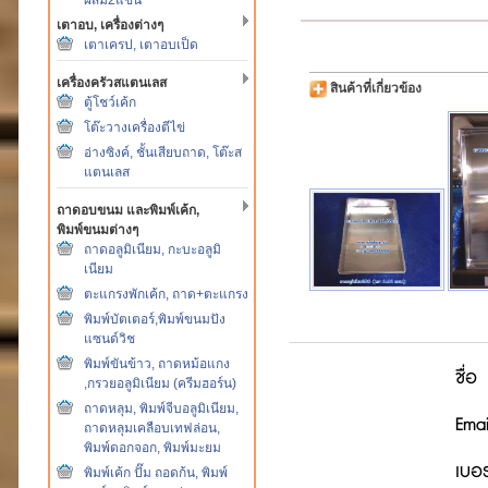
เตาอบ, เครื่องต่างๆ
เตาเครป, เตาอบเป็ด
เครื่องครัวสแตนเลส
สินค้าที่เกี่ยวข้อง
ตู้โชว์เค้ก
โต๊ะวางเครื่องตีไข่
อ่างซิงค์, ชั้นเสียบถาด, โต๊ะส
แตนเลส
ถาดอบขนม และพิมพ์เค้ก,
พิมพ์ขนมต่างๆ
ถาดอลูมิเนียม, กะบะอลูมิ
เนียม
ตะแกรงพักเค้ก, ถาด+ตะแกรง
พิมพ์บัตเตอร์,พิมพ์ขนมปัง
แซนด์วิช
พิมพ์ขันข้าว, ถาดหม้อแกง
ชื่อ
,กรวยอลูมิเนียม (ครีมฮอร์น)
ถาดหลุม, พิมพ์จีบอลูมิเนียม,
Emai
ถาดหลุมเคลือบเทฟล่อน,
พิมพ์ดอกจอก, พิมพ์มะยม
เบอร
พิมพ์เค้ก ปั๊ม ถอดก้น, พิมพ์