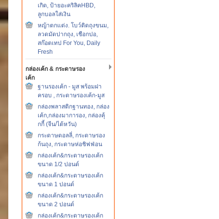
เกิด, ป้ายอะคริลิคHBD,
ลูกบอลใส่เงิน
หญ้าตกแต่ง. โบว์ติดถุงขนม,
ลวดมัดปากถุง, เชือกปอ,
สก๊อตเทป For You, Daily
Fresh
กล่องเค้ก & กระดาษรอง
เค้ก
ฐานรองเค้ก - มูส พร้อมฝา
ครอบ , กระดาษรองเค้ก-มูส
กล่องพลาสติกฐานทอง, กล่อง
เค้ก,กล่องมาการอง, กล่องคุ้
กกี้ (จีน/ไต้หวัน)
กระดาษดอลลี่, กระดาษรอง
ก้นถุง, กระดาษห่อชิฟฟ่อน
กล่องเค้ก&กระดาษรองเค้ก
ขนาด 1/2 ปอนด์
กล่องเค้ก&กระดาษรองเค้ก
ขนาด 1 ปอนด์
กล่องเค้ก&กระดาษรองเค้ก
ขนาด 2 ปอนด์
กล่องเค้ก&กระดาษรองเค้ก