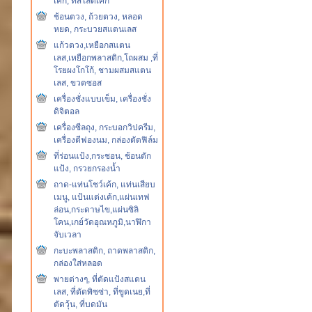
เค้ก, ที่สไลด์เค้ก
ช้อนตวง, ถ้วยตวง, หลอด
หยด, กระบวยสแตนเลส
แก้วตวง,เหยือกสแตน
เลส,เหยือกพลาสติก,โถผสม ,ที่
โรยผงโกโก้, ชามผสมสแตน
เลส, ขวดซอส
เครื่องชั่งแบบเข็ม, เครื่องชั่ง
ดิจิตอล
เครื่องซีลถุง, กระบอกวิปครีม,
เครื่องตีฟองนม, กล่องตัดฟิล์ม
ที่ร่อนแป้ง,กระชอน, ช้อนตัก
แป้ง, กรวยกรองน้ำ
ถาด-แท่นโชว์เค้ก, แท่นเสียบ
เมนู, แป้นแต่งเค้ก,แผ่นเทฟ
ล่อน,กระดาษไข,แผ่นซิลิ
โคน,เกย์วัดอุณหภูมิ,นาฬิกา
จับเวลา
กะบะพลาสติก, ถาดพลาสติก,
กล่องใส่หลอด
พายต่างๆ, ที่ตัดแป้งสแตน
เลส, ที่ตัดพิซซ่า, ที่ขูดเนย,ที่
ตัดวุ้น, ที่บดมัน