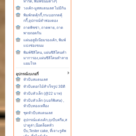
ทาร์ต, พิมพ์ขนมต่างๆ
วงเค้ก-มูสสแตนเลส ไม่มีก้น
พิมพ์กดคุ้กกี้,กระบอกกดคุ้
กกี้,อุปกรณ์ทำฟองดอง
ถาดพิซซ่า, ถาดพาย, ถาด
พายถอดก้น
แผ่นอลูมิเนียมรองเค้ก, พิมพ์
แบ่งช่องขนม
พิมพ์ซิลิโคน, แผ่นซิลิโคนทำ
มาการอง,แผ่นซิลิโคนทำลาย
แยมโรล
อุปกรณ์เบเกอรี่
หัวบีบสแตนเลส
หัวบีบดอกไม้สำเร็จรูป 3มิติ
หัวบีบหัวเล็ก (@22 บาท)
หัวบีบหัวเล็ก (เบอร์พิเศษ) ,
หัวบีบทองเหลือง
ชุดหัวบีบสแตนเลส
อุปกรณ์แต่งเค้ก,ถุงบีบครีม,ส
ปาตูล่า,น๊อตล็อคหัว
บีบ,Tester cake, ที่เจาะรูคัพ