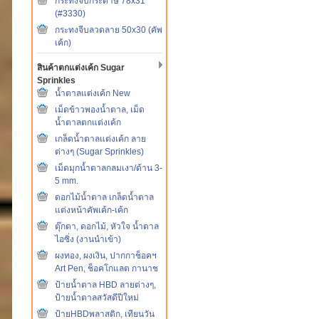
กระทงจีบกระดาษ 78x31
(#3330)
กระทงจีบลวดลาย 50x30 (คัพ
เค้ก)
สินค้าตกแต่งเค้ก Sugar
Sprinkles
น้ำตาลแต่งเค้ก New
เม็ดข้าวพองน้ำตาล, เม็ด
น้ำตาลตกแต่งเค้ก
เกล็ดน้ำตาลแต่งเค้ก ลาย
ต่างๆ (Sugar Sprinkles)
เม็ดมุกน้ำตาลกลมเงา/ด้าน 3-
5 mm.
ดอกไม้น้ำตาล เกล็ดน้ำตาล
แต่งหน้าคัพเค้ก-เค้ก
ตุ๊กตา, ดอกไม้, หัวใจ น้ำตาล
ไอซิ่ง (งานนำเข้า)
ผงทอง, ผงเงิน, ปากกาช็อคฯ
Art Pen, ช็อคโกแลต กานาช
ป้ายน้ำตาล HBD ลายต่างๆ,
ป้ายน้ำตาลสวัสดีปีใหม่
ป้ายHBDพลาสติก, เทียนวัน