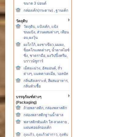
ขนาด 3 ปอนด์
กล่องเค้ก(กระดาษ) , ฐานเค้ก
วัตถุดิบ
วัตถุดิบ, แป้งเค้ก, แป้ง
ขนมปัง, ส่วนผสมต่างๆ, เทียน
อบ,ผงวุ้น
ผงโกโก้, ผงชาเขียว,นมผง,
ช็อคโกแลตต่างๆ, น้ำตาลไอซ์
ซิ่ง, ชาตรามือ, ผงวิปปิ้งครีม,
บราวน์ซูการ์
เม็ดมะม่วง, อัลมอนต์, ถั่ว
ต่างๆ, แมคคาเดเมีย, วอลนัท
กลิ่นสังเคราะห์, สีผสมอาหาร,
กลิ่นหัวเชื้อ
บรรจุภัณฑ์ต่างๆ
(Packaging)
ถ้วยพลาสติก, กล่องพลาสติก
กล่องพลาสติกฐานน้ำตาล
พลาสติกพันเค้ก ใส-ลวดลาย ,
แผ่นฟอยล์รองเค้ก
ถุงแก้ว, ถุงแก้วฝากาว, ถุงพับ