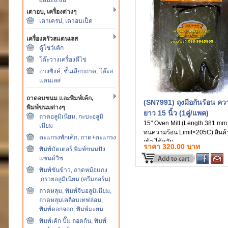
เตาอบ, เครื่องต่างๆ
เตาเครป, เตาอบเป็ด
เครื่องครัวสแตนเลส
ตู้โชว์เค้ก
โต๊ะวางเครื่องตีไข่
อ่างซิงค์, ชั้นเสียบถาด, โต๊ะส
แตนเลส
ถาดอบขนม และพิมพ์เค้ก,
(SN7991) ถุงมือกันร้อน คว
พิมพ์ขนมต่างๆ
ยาว 15 นิ้ว (1คู่/แพค)
ถาดอลูมิเนียม, กะบะอลูมิ
15" Oven Mitt (Length 381 mm.
เนียม
ทนความร้อน Limit<205C) สินค
ตะแกรงพักเค้ก, ถาด+ตะแกรง
เข้า ไต้หวัน
ราคา 320.00 บาท
พิมพ์บัตเตอร์,พิมพ์ขนมปัง
แซนด์วิช
พิมพ์ขันข้าว, ถาดหม้อแกง
,กรวยอลูมิเนียม (ครีมฮอร์น)
ถาดหลุม, พิมพ์จีบอลูมิเนียม,
ถาดหลุมเคลือบเทฟล่อน,
พิมพ์ดอกจอก, พิมพ์มะยม
พิมพ์เค้ก ปั๊ม ถอดก้น, พิมพ์