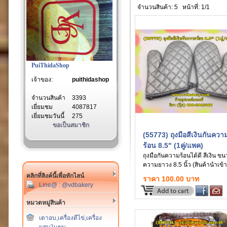
จำนวนสินค้า: 5
หน้าที่: 1/1
PuiThidaShop
เจ้าของ:
puithidashop
จำนวนสินค้า
3393
เยี่ยมชม
4087817
เยี่ยมชมวันนี้
275
ขอเป็นสมาชิก
(55773) ถุงมือสีเงินกันควา
ร้อน 8.5" (1คู่/แพค)
ถุงมือกันความร้อนได้ดี สีเงิน ข
ความยาวง 8.5 นิ้ว (สินค้านำเข้า
คลิกที่ลิงค์นี้เพื่อทักไลน์
ราคา 100.00 บาท
Line@ : @vdbakery
หมวดหมู่สินค้า
เตาอบ,เครื่องตีไข่,เครื่อง
ผสม2แขน