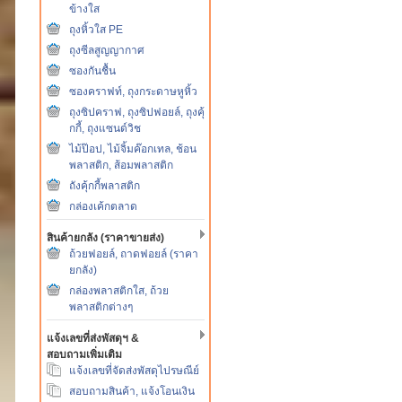
ข้างใส
ถุงหิ้วใส PE
ถุงซีลสูญญากาศ
ซองกันชื้น
ซองคราฟท์, ถุงกระดาษหูหิ้ว
ถุงซิปคราฟ, ถุงซิปฟอยล์, ถุงคุ้
กกี้, ถุงแซนด์วิช
ไม้ป๊อป, ไม้จิ้มค๊อกเทล, ช้อน
พลาสติก, ส้อมพลาสติก
ถังคุ้กกี้พลาสติก
กล่องเค้กตลาด
สินค้ายกลัง (ราคาขายส่ง)
ถ้วยฟอยล์, ถาดฟอยล์ (ราคา
ยกลัง)
กล่องพลาสติกใส, ถ้วย
พลาสติกต่างๆ
แจ้งเลขที่ส่งพัสดุฯ &
สอบถามเพิ่มเติม
แจ้งเลขที่จัดส่งพัสดุไปรษณีย์
สอบถามสินค้า, แจ้งโอนเงิน