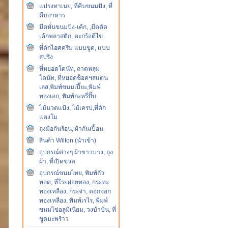
แปรงทาเนย, ที่คีบขนมปัง, ที่
คีบอาหาร
มีดหั่นขนมปัง-เค้ก, ,มีดตัด
เค้กพลาสติก, ตะกร้อตีไข่
ที่ตักไอศครีม แบบขูด, แบบ
สปริง
ที่หยอดโดนัท, ถาดหลุม
โดนัท, ที่หยอดช็อคฯสแตน
เลส,พิมพ์ขนมเปี๊ยะ,พิมพ์
ทองเอก, พิมพ์กะหรี่ปั๊บ
ไม้นวดแป้ง, ไม้เครป,ที่ตัก
แตงโม
ถุงมือกันร้อน, ผ้ากันเปื้อน
สินค้า Wilton (นำเข้า)
อุปกรณ์ต่างๆ ผ้าขาวบาง, ถุง
ผ้า, ที่เปิดขวด
อุปกรณ์ขนมไทย, พิมพ์ถั่ว
ทอด, ที่โรยฝอยทอง, กระทะ
ทองเหลือง, กระจ่า, ดอกจอก
ทองเหลือง, พิมพ์เรไร, พิมพ์
ขนมไข่อลูมิเนียม, วงบ้าบิ่น, ที่
ขูดมะพร้าว