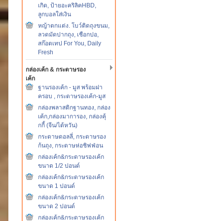
เกิด, ป้ายอะคริลิคHBD,
ลูกบอลใส่เงิน
หญ้าตกแต่ง. โบว์ติดถุงขนม,
ลวดมัดปากถุง, เชือกปอ,
สก๊อตเทป For You, Daily
Fresh
กล่องเค้ก & กระดาษรอง
เค้ก
ฐานรองเค้ก - มูส พร้อมฝา
ครอบ , กระดาษรองเค้ก-มูส
กล่องพลาสติกฐานทอง, กล่อง
เค้ก,กล่องมาการอง, กล่องคุ้
กกี้ (จีน/ไต้หวัน)
กระดาษดอลลี่, กระดาษรอง
ก้นถุง, กระดาษห่อชิฟฟ่อน
กล่องเค้ก&กระดาษรองเค้ก
ขนาด 1/2 ปอนด์
กล่องเค้ก&กระดาษรองเค้ก
ขนาด 1 ปอนด์
กล่องเค้ก&กระดาษรองเค้ก
ขนาด 2 ปอนด์
กล่องเค้ก&กระดาษรองเค้ก