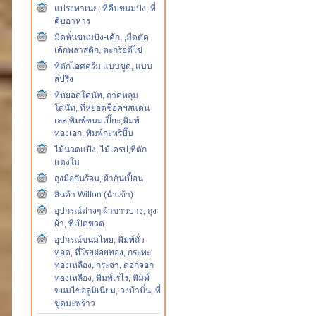
แปรงทาเนย, ที่คีบขนมปัง, ที่
คีบอาหาร
มีดหั่นขนมปัง-เค้ก, ,มีดตัด
เค้กพลาสติก, ตะกร้อตีไข่
ที่ตักไอศครีม แบบขูด, แบบ
สปริง
ที่หยอดโดนัท, ถาดหลุม
โดนัท, ที่หยอดช็อคฯสแตน
เลส,พิมพ์ขนมเปี๊ยะ,พิมพ์
ทองเอก, พิมพ์กะหรี่ปั๊บ
ไม้นวดแป้ง, ไม้เครป,ที่ตัก
แตงโม
ถุงมือกันร้อน, ผ้ากันเปื้อน
สินค้า Wilton (นำเข้า)
อุปกรณ์ต่างๆ ผ้าขาวบาง, ถุง
ผ้า, ที่เปิดขวด
อุปกรณ์ขนมไทย, พิมพ์ถั่ว
ทอด, ที่โรยฝอยทอง, กระทะ
ทองเหลือง, กระจ่า, ดอกจอก
ทองเหลือง, พิมพ์เรไร, พิมพ์
ขนมไข่อลูมิเนียม, วงบ้าบิ่น, ที่
ขูดมะพร้าว