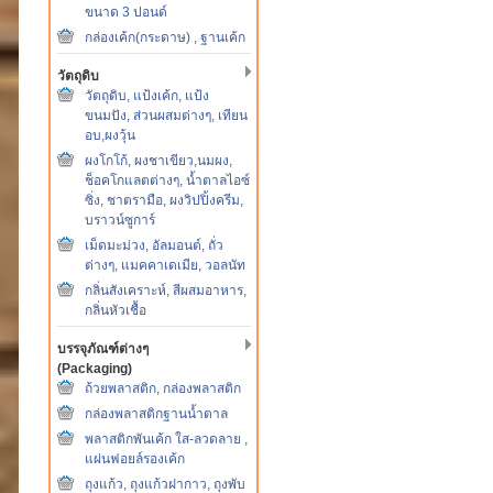
ขนาด 3 ปอนด์
กล่องเค้ก(กระดาษ) , ฐานเค้ก
วัตถุดิบ
วัตถุดิบ, แป้งเค้ก, แป้ง
ขนมปัง, ส่วนผสมต่างๆ, เทียน
อบ,ผงวุ้น
ผงโกโก้, ผงชาเขียว,นมผง,
ช็อคโกแลตต่างๆ, น้ำตาลไอซ์
ซิ่ง, ชาตรามือ, ผงวิปปิ้งครีม,
บราวน์ซูการ์
เม็ดมะม่วง, อัลมอนต์, ถั่ว
ต่างๆ, แมคคาเดเมีย, วอลนัท
กลิ่นสังเคราะห์, สีผสมอาหาร,
กลิ่นหัวเชื้อ
บรรจุภัณฑ์ต่างๆ
(Packaging)
ถ้วยพลาสติก, กล่องพลาสติก
กล่องพลาสติกฐานน้ำตาล
พลาสติกพันเค้ก ใส-ลวดลาย ,
แผ่นฟอยล์รองเค้ก
ถุงแก้ว, ถุงแก้วฝากาว, ถุงพับ