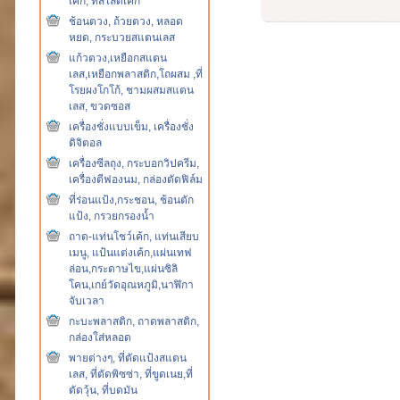
เค้ก, ที่สไลด์เค้ก
ช้อนตวง, ถ้วยตวง, หลอด
หยด, กระบวยสแตนเลส
แก้วตวง,เหยือกสแตน
เลส,เหยือกพลาสติก,โถผสม ,ที่
โรยผงโกโก้, ชามผสมสแตน
เลส, ขวดซอส
เครื่องชั่งแบบเข็ม, เครื่องชั่ง
ดิจิตอล
เครื่องซีลถุง, กระบอกวิปครีม,
เครื่องตีฟองนม, กล่องตัดฟิล์ม
ที่ร่อนแป้ง,กระชอน, ช้อนตัก
แป้ง, กรวยกรองน้ำ
ถาด-แท่นโชว์เค้ก, แท่นเสียบ
เมนู, แป้นแต่งเค้ก,แผ่นเทฟ
ล่อน,กระดาษไข,แผ่นซิลิ
โคน,เกย์วัดอุณหภูมิ,นาฬิกา
จับเวลา
กะบะพลาสติก, ถาดพลาสติก,
กล่องใส่หลอด
พายต่างๆ, ที่ตัดแป้งสแตน
เลส, ที่ตัดพิซซ่า, ที่ขูดเนย,ที่
ตัดวุ้น, ที่บดมัน