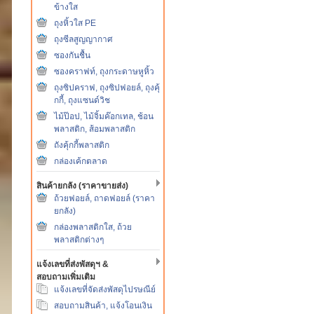
ข้างใส
ถุงหิ้วใส PE
ถุงซีลสูญญากาศ
ซองกันชื้น
ซองคราฟท์, ถุงกระดาษหูหิ้ว
ถุงซิปคราฟ, ถุงซิปฟอยล์, ถุงคุ้
กกี้, ถุงแซนด์วิช
ไม้ป๊อป, ไม้จิ้มค๊อกเทล, ช้อน
พลาสติก, ส้อมพลาสติก
ถังคุ้กกี้พลาสติก
กล่องเค้กตลาด
สินค้ายกลัง (ราคาขายส่ง)
ถ้วยฟอยล์, ถาดฟอยล์ (ราคา
ยกลัง)
กล่องพลาสติกใส, ถ้วย
พลาสติกต่างๆ
แจ้งเลขที่ส่งพัสดุฯ &
สอบถามเพิ่มเติม
แจ้งเลขที่จัดส่งพัสดุไปรษณีย์
สอบถามสินค้า, แจ้งโอนเงิน