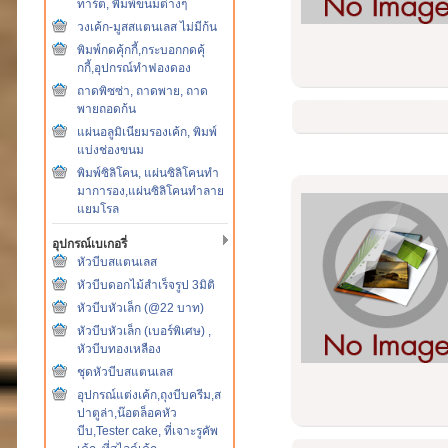
ทาร์ต, พิมพ์ขนมต่างๆ
วงเค้ก-มูสสแตนเลส ไม่มีก้น
พิมพ์กดคุ้กกี้,กระบอกกดคุ้
กกี้,อุปกรณ์ทำฟองดอง
ถาดพิซซ่า, ถาดพาย, ถาด
พายถอดก้น
แผ่นอลูมิเนียมรองเค้ก, พิมพ์
แบ่งช่องขนม
พิมพ์ซิลิโคน, แผ่นซิลิโคนทำ
มาการอง,แผ่นซิลิโคนทำลาย
แยมโรล
อุปกรณ์เบเกอรี่
หัวบีบสแตนเลส
หัวบีบดอกไม้สำเร็จรูป 3มิติ
หัวบีบหัวเล็ก (@22 บาท)
หัวบีบหัวเล็ก (เบอร์พิเศษ) ,
หัวบีบทองเหลือง
ชุดหัวบีบสแตนเลส
อุปกรณ์แต่งเค้ก,ถุงบีบครีม,ส
ปาตูล่า,น๊อตล็อคหัว
บีบ,Tester cake, ที่เจาะรูคัพ