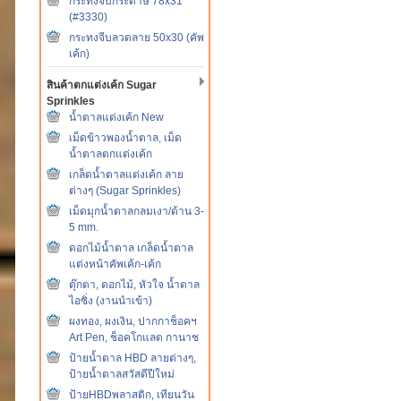
กระทงจีบกระดาษ 78x31
(#3330)
กระทงจีบลวดลาย 50x30 (คัพ
เค้ก)
สินค้าตกแต่งเค้ก Sugar
Sprinkles
น้ำตาลแต่งเค้ก New
เม็ดข้าวพองน้ำตาล, เม็ด
น้ำตาลตกแต่งเค้ก
เกล็ดน้ำตาลแต่งเค้ก ลาย
ต่างๆ (Sugar Sprinkles)
เม็ดมุกน้ำตาลกลมเงา/ด้าน 3-
5 mm.
ดอกไม้น้ำตาล เกล็ดน้ำตาล
แต่งหน้าคัพเค้ก-เค้ก
ตุ๊กตา, ดอกไม้, หัวใจ น้ำตาล
ไอซิ่ง (งานนำเข้า)
ผงทอง, ผงเงิน, ปากกาช็อคฯ
Art Pen, ช็อคโกแลต กานาช
ป้ายน้ำตาล HBD ลายต่างๆ,
ป้ายน้ำตาลสวัสดีปีใหม่
ป้ายHBDพลาสติก, เทียนวัน