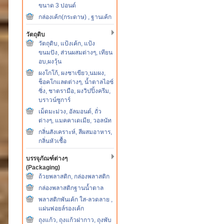
ขนาด 3 ปอนด์
กล่องเค้ก(กระดาษ) , ฐานเค้ก
วัตถุดิบ
วัตถุดิบ, แป้งเค้ก, แป้ง
ขนมปัง, ส่วนผสมต่างๆ, เทียน
อบ,ผงวุ้น
ผงโกโก้, ผงชาเขียว,นมผง,
ช็อคโกแลตต่างๆ, น้ำตาลไอซ์
ซิ่ง, ชาตรามือ, ผงวิปปิ้งครีม,
บราวน์ซูการ์
เม็ดมะม่วง, อัลมอนต์, ถั่ว
ต่างๆ, แมคคาเดเมีย, วอลนัท
กลิ่นสังเคราะห์, สีผสมอาหาร,
กลิ่นหัวเชื้อ
บรรจุภัณฑ์ต่างๆ
(Packaging)
ถ้วยพลาสติก, กล่องพลาสติก
กล่องพลาสติกฐานน้ำตาล
พลาสติกพันเค้ก ใส-ลวดลาย ,
แผ่นฟอยล์รองเค้ก
ถุงแก้ว, ถุงแก้วฝากาว, ถุงพับ