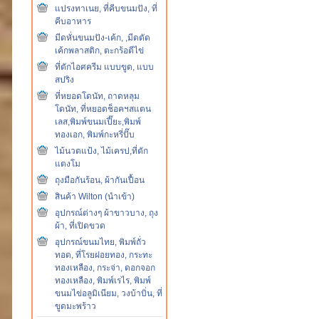
แปรงทาเนย, ที่คีบขนมปัง, ที่
คีบอาหาร
มีดหั่นขนมปัง-เค้ก, ,มีดตัด
เค้กพลาสติก, ตะกร้อตีไข่
ที่ตักไอศครีม แบบขูด, แบบ
สปริง
ที่หยอดโดนัท, ถาดหลุม
โดนัท, ที่หยอดช็อคฯสแตน
เลส,พิมพ์ขนมเปี๊ยะ,พิมพ์
ทองเอก, พิมพ์กะหรี่ปั๊บ
ไม้นวดแป้ง, ไม้เครป,ที่ตัก
แตงโม
ถุงมือกันร้อน, ผ้ากันเปื้อน
สินค้า Wilton (นำเข้า)
อุปกรณ์ต่างๆ ผ้าขาวบาง, ถุง
ผ้า, ที่เปิดขวด
อุปกรณ์ขนมไทย, พิมพ์ถั่ว
ทอด, ที่โรยฝอยทอง, กระทะ
ทองเหลือง, กระจ่า, ดอกจอก
ทองเหลือง, พิมพ์เรไร, พิมพ์
ขนมไข่อลูมิเนียม, วงบ้าบิ่น, ที่
ขูดมะพร้าว