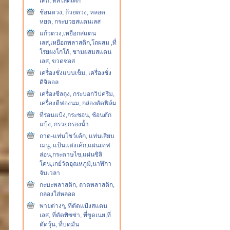
เค้ก, ที่สไลด์เค้ก
ช้อนตวง, ถ้วยตวง, หลอด
หยด, กระบวยสแตนเลส
แก้วตวง,เหยือกสแตน
เลส,เหยือกพลาสติก,โถผสม ,ที่
โรยผงโกโก้, ชามผสมสแตน
เลส, ขวดซอส
เครื่องชั่งแบบเข็ม, เครื่องชั่ง
ดิจิตอล
เครื่องซีลถุง, กระบอกวิปครีม,
เครื่องตีฟองนม, กล่องตัดฟิล์ม
ที่ร่อนแป้ง,กระชอน, ช้อนตัก
แป้ง, กรวยกรองน้ำ
ถาด-แท่นโชว์เค้ก, แท่นเสียบ
เมนู, แป้นแต่งเค้ก,แผ่นเทฟ
ล่อน,กระดาษไข,แผ่นซิลิ
โคน,เกย์วัดอุณหภูมิ,นาฬิกา
จับเวลา
กะบะพลาสติก, ถาดพลาสติก,
กล่องใส่หลอด
พายต่างๆ, ที่ตัดแป้งสแตน
เลส, ที่ตัดพิซซ่า, ที่ขูดเนย,ที่
ตัดวุ้น, ที่บดมัน