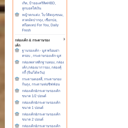
เกิด, ป้ายอะคริลิคHBD,
ลูกบอลใส่เงิน
หญ้าตกแต่ง. โบว์ติดถุงขนม,
ลวดมัดปากถุง, เชือกปอ,
สก๊อตเทป For You, Daily
Fresh
กล่องเค้ก & กระดาษรอง
เค้ก
ฐานรองเค้ก - มูส พร้อมฝา
ครอบ , กระดาษรองเค้ก-มูส
กล่องพลาสติกฐานทอง, กล่อง
เค้ก,กล่องมาการอง, กล่องคุ้
กกี้ (จีน/ไต้หวัน)
กระดาษดอลลี่, กระดาษรอง
ก้นถุง, กระดาษห่อชิฟฟ่อน
กล่องเค้ก&กระดาษรองเค้ก
ขนาด 1/2 ปอนด์
กล่องเค้ก&กระดาษรองเค้ก
ขนาด 1 ปอนด์
กล่องเค้ก&กระดาษรองเค้ก
ขนาด 2 ปอนด์
กล่องเค้ก&กระดาษรองเค้ก