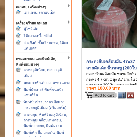
เตาอบ, เครื่องต่างๆ
เตาเครป, เตาอบเป็ด
เครื่องครัวสแตนเลส
ตู้โชว์เค้ก
โต๊ะวางเครื่องตีไข่
อ่างซิงค์, ชั้นเสียบถาด, โต๊ะส
แตนเลส
ถาดอบขนม และพิมพ์เค้ก,
กระทงจีบเคลือบมัน 47x37
พิมพ์ขนมต่างๆ
ลายคัพเค้ก พื้นชมพู (200ใบ
ถาดอลูมิเนียม, กะบะอลูมิ
แถว)
กระทงจีบเคลือบมัน ขนาดวัดก้น
เนียม
กระทง 4.7 cm. x สูง 3.7 cm. ใน 
ตะแกรงพักเค้ก, ถาด+ตะแกรง
แถว บรรจุ 200 ใบ สามารถนำเข
ราคา 180.00 บาท
พิมพ์บัตเตอร์,พิมพ์ขนมปัง
เตาอบได้เลยโดยไม่ต้องรองพิมพ์
แซนด์วิช
หรือใช้เป็นถ้วยรองขนม คุ้กกี้ อ
หรือน้ำซอสได้ เนื่องจากเป็นกระ
พิมพ์ขันข้าว, ถาดหม้อแกง
เคลือบจึงไม่รั่วซึม (สินค้านำเข้า
,กรวยอลูมิเนียม (ครีมฮอร์น)
ไต้หวัน)
ถาดหลุม, พิมพ์จีบอลูมิเนียม,
ถาดหลุมเคลือบเทฟล่อน,
พิมพ์ดอกจอก, พิมพ์มะยม
พิมพ์เค้ก ปั๊ม ถอดก้น, พิมพ์