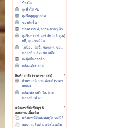
ข้างใส
ถุงหิ้วใส PE
ถุงซีลสูญญากาศ
ซองกันชื้น
ซองคราฟท์, ถุงกระดาษหูหิ้ว
ถุงซิปคราฟ, ถุงซิปฟอยล์, ถุงคุ้
กกี้, ถุงแซนด์วิช
ไม้ป๊อป, ไม้จิ้มค๊อกเทล, ช้อน
พลาสติก, ส้อมพลาสติก
ถังคุ้กกี้พลาสติก
กล่องเค้กตลาด
สินค้ายกลัง (ราคาขายส่ง)
ถ้วยฟอยล์, ถาดฟอยล์ (ราคา
ยกลัง)
กล่องพลาสติกใส, ถ้วย
พลาสติกต่างๆ
แจ้งเลขที่ส่งพัสดุฯ &
สอบถามเพิ่มเติม
แจ้งเลขที่จัดส่งพัสดุไปรษณีย์
สอบถามสินค้า, แจ้งโอนเงิน