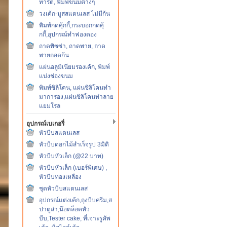
ทาร์ต, พิมพ์ขนมต่างๆ
วงเค้ก-มูสสแตนเลส ไม่มีก้น
พิมพ์กดคุ้กกี้,กระบอกกดคุ้
กกี้,อุปกรณ์ทำฟองดอง
ถาดพิซซ่า, ถาดพาย, ถาด
พายถอดก้น
แผ่นอลูมิเนียมรองเค้ก, พิมพ์
แบ่งช่องขนม
พิมพ์ซิลิโคน, แผ่นซิลิโคนทำ
มาการอง,แผ่นซิลิโคนทำลาย
แยมโรล
อุปกรณ์เบเกอรี่
หัวบีบสแตนเลส
หัวบีบดอกไม้สำเร็จรูป 3มิติ
หัวบีบหัวเล็ก (@22 บาท)
หัวบีบหัวเล็ก (เบอร์พิเศษ) ,
หัวบีบทองเหลือง
ชุดหัวบีบสแตนเลส
อุปกรณ์แต่งเค้ก,ถุงบีบครีม,ส
ปาตูล่า,น๊อตล็อคหัว
บีบ,Tester cake, ที่เจาะรูคัพ