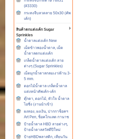
กระทงจีบกระดาษ 78x31
(#3330)
กระทงจีบลวดลาย 50x30 (คัพ
เค้ก)
สินค้าตกแต่งเค้ก Sugar
Sprinkles
น้ำตาลแต่งเค้ก New
เม็ดข้าวพองน้ำตาล, เม็ด
น้ำตาลตกแต่งเค้ก
เกล็ดน้ำตาลแต่งเค้ก ลาย
ต่างๆ (Sugar Sprinkles)
เม็ดมุกน้ำตาลกลมเงา/ด้าน 3-
5 mm.
ดอกไม้น้ำตาล เกล็ดน้ำตาล
แต่งหน้าคัพเค้ก-เค้ก
ตุ๊กตา, ดอกไม้, หัวใจ น้ำตาล
ไอซิ่ง (งานนำเข้า)
ผงทอง, ผงเงิน, ปากกาช็อคฯ
Art Pen, ช็อคโกแลต กานาช
ป้ายน้ำตาล HBD ลายต่างๆ,
ป้ายน้ำตาลสวัสดีปีใหม่
ป้ายHBDพลาสติก, เทียนวัน