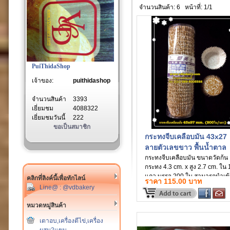
จำนวนสินค้า: 6
หน้าที่: 1/1
PuiThidaShop
เจ้าของ:
puithidashop
จำนวนสินค้า
3393
เยี่ยมชม
4088322
เยี่ยมชมวันนี้
222
ขอเป็นสมาชิก
กระทงจีบเคลือบมัน 43x27
ลายตัวเลขขาว พื้นน้ำตาล
(200ใบ/แถว)
กระทงจีบเคลือบมัน ขนาดวัดก้น
กระทง 4.3 cm. x สูง 2.7 cm. ใน 
แถว บรรจุ 200 ใบ สามารถนำเข
คลิกที่ลิงค์นี้เพื่อทักไลน์
ราคา 115.00 บาท
เตาอบได้เลยโดยไม่ต้องรองพิมพ์
Line@ : @vdbakery
หรือใช้เป็นถ้วยรองขนม คุ้กกี้ อ
หรือน้ำซอสได้ เนื่องจากเป็นกระ
หมวดหมู่สินค้า
เคลือบจึงไม่รั่วซึม (สินค้านำเข้า
เตาอบ,เครื่องตีไข่,เครื่อง
ไต้หวัน)
ผสม2แขน