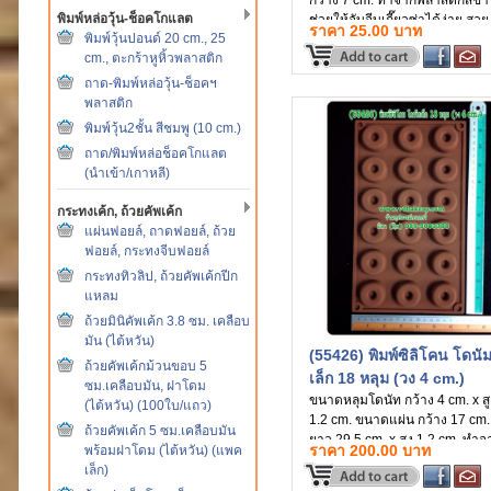
กว้าง 7 cm. ทำจากพลาสติกสีขา
พิมพ์หล่อวุ้น-ช็อคโกแลต
ช่วยให้จับจีบเกี๊ยวซ่าได้ง่าย สวย
ราคา 25.00 บาท
พิมพ์วุ้นปอนด์ 20 cm., 25
สะดวก และรวดเร็วขึ้น
cm., ตะกร้าหูหิ้วพลาสติก
ถาด-พิมพ์หล่อวุ้น-ช็อคฯ
พลาสติก
พิมพ์วุ้น2ชั้น สีชมพู (10 cm.)
ถาด/พิมพ์หล่อช็อคโกแลต
(นำเข้า/เกาหลี)
กระทงเค้ก, ถ้วยคัพเค้ก
แผ่นฟอยล์, ถาดฟอยล์, ถ้วย
ฟอยล์, กระทงจีบฟอยล์
กระทงทิวลิป, ถ้วยคัพเค้กปีก
แหลม
ถ้วยมินิคัพเค้ก 3.8 ซม. เคลือบ
มัน (ไต้หวัน)
(55426) พิมพ์ซิลิโคน โดนั
ถ้วยคัพเค้กม้วนขอบ 5
เล็ก 18 หลุม (วง 4 cm.)
ซม.เคลือบมัน, ฝาโดม
ขนาดหลุมโดนัท กว้าง 4 cm. x สู
(ไต้หวัน) (100ใบ/แถว)
1.2 cm. ขนาดแผ่น กว้าง 17 cm.
ถ้วยคัพเค้ก 5 ซม.เคลือบมัน
ยาว 29.5 cm. x สูง 1.2 cm. ทำจ
ราคา 200.00 บาท
พร้อมฝาโดม (ไต้หวัน) (แพค
ลิโคน สามารถเข้าเตาอบได้ ทน
เล็ก)
อุณหภูมิ -40 องศาเซลเซียส ถึง 