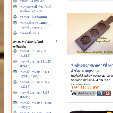
ถ้วยปาเน็ตโทน เล็ก
องศาเซลเซียส
กระทงบราวนี่ ,ถ้วยคัพเค้ก
สี่เหลี่ยม เคลือบมัน
กระทงจีบ (เคลือบมัน)
กระทงเค้กขาว แบบถูก ,
กระทงจีบลวดลาย
ถ้วยพุดดิ้งอบได้
กระทงจีบ(ไต้หวัน) ไม่มี
เคลือบมัน
กระทงจีบ ขนาด 25x18
(#1612)
กระทงจีบ ขนาด 33 x 23
พิมพ์ทองเอกพลาสติกสีน้ำต
(#2416)
3 ช่อง ลายกุหลาบ
กระทงจีบ ขนาด 38x21
แม่พิมพ์สำหรับทำขนมทองเอก 
(#2616, #2816)
พิมพ์กว้างประมาณ 4 cm. x ลึก
กระทงจีบ ขนาด 43x27
ประมาณ 1 cm.
(#3217)
ราคา 110.00 บาท
กระทงจีบ ขนาด 47x37
(#3219)
กระทงจีบ ขนาด 52 x 30
(#3220)