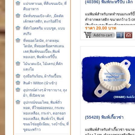
(40396) พิมพ์กะหรี่ปั๊บ เล็ก
แปรงทาเนย, ที่คีบขนมปัง, ที่
คีบอาหาร
แม่พิมพ์สำหรับกดทำขนมกะหรี่ปั
มีดหั่นขนมปัง-เค้ก, ,มีดตัด
ทำจากพลาสติก ขนาดกว้าง 5 c
เค้กพลาสติก, ตะกร้อตีไข่
(สินค้าจะคละสี ทางร้านขออนุญ
ราคา 20.00 บาท
ที่ตักไอศครีม แบบขูด, แบบ
ในการเลือกสีแม่พิมพ์ให้นะคะ)
สปริง
ที่หยอดโดนัท, ถาดหลุม
โดนัท, ที่หยอดช็อคฯสแตน
เลส,พิมพ์ขนมเปี๊ยะ,พิมพ์
ทองเอก, พิมพ์กะหรี่ปั๊บ
ไม้นวดแป้ง, ไม้เครป,ที่ตัก
แตงโม
ถุงมือกันร้อน, ผ้ากันเปื้อน
สินค้า Wilton (นำเข้า)
อุปกรณ์ต่างๆ ผ้าขาวบาง, ถุง
ผ้า, ที่เปิดขวด
อุปกรณ์ขนมไทย, พิมพ์ถั่ว
ทอด, ที่โรยฝอยทอง, กระทะ
ทองเหลือง, กระจ่า, ดอกจอก
(55428) พิมพ์เกี๊ยวซ่า
ทองเหลือง, พิมพ์เรไร, พิมพ์
ขนมไข่อลูมิเนียม, วงบ้าบิ่น, ที่
ขูดมะพร้าว
แม่พิมพ์สำหรับทำเกี๊ยวซ่า ขนาด