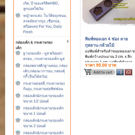
เกิด, ป้ายอะคริลิคHBD,
ลูกบอลใส่เงิน
หญ้าตกแต่ง. โบว์ติดถุงขนม,
ลวดมัดปากถุง, เชือกปอ,
สก๊อตเทป For You, Daily
Fresh
พิมพ์ทองเอก 4 ช่อง ลาย
กล่องเค้ก & กระดาษรอง
กุหลาบ-กล้วยไม้
เค้ก
แม่พิมพ์สำหรับทำขนมทองเอก 
ฐานรองเค้ก - มูส พร้อมฝา
พิมพ์กว้างประมาณ 3 cm. x ลึก
ครอบ , กระดาษรองเค้ก-มูส
ประมาณ 1 cm. แม่พิมพ์ทำจาก
ราคา 95.00 บาท
กล่องพลาสติกฐานทอง, กล่อง
พลาสติก
เค้ก,กล่องมาการอง, กล่องคุ้
กกี้ (จีน/ไต้หวัน)
กระดาษดอลลี่, กระดาษรอง
ก้นถุง, กระดาษห่อชิฟฟ่อน
กล่องเค้ก&กระดาษรองเค้ก
ขนาด 1/2 ปอนด์
กล่องเค้ก&กระดาษรองเค้ก
ขนาด 1 ปอนด์
กล่องเค้ก&กระดาษรองเค้ก
ขนาด 2 ปอนด์
กล่องเค้ก&กระดาษรองเค้ก