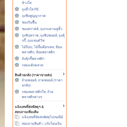
ข้างใส
ถุงหิ้วใส PE
ถุงซีลสูญญากาศ
ซองกันชื้น
ซองคราฟท์, ถุงกระดาษหูหิ้ว
ถุงซิปคราฟ, ถุงซิปฟอยล์, ถุงคุ้
กกี้, ถุงแซนด์วิช
ไม้ป๊อป, ไม้จิ้มค๊อกเทล, ช้อน
พลาสติก, ส้อมพลาสติก
ถังคุ้กกี้พลาสติก
กล่องเค้กตลาด
สินค้ายกลัง (ราคาขายส่ง)
ถ้วยฟอยล์, ถาดฟอยล์ (ราคา
ยกลัง)
กล่องพลาสติกใส, ถ้วย
พลาสติกต่างๆ
แจ้งเลขที่ส่งพัสดุฯ &
สอบถามเพิ่มเติม
แจ้งเลขที่จัดส่งพัสดุไปรษณีย์
สอบถามสินค้า, แจ้งโอนเงิน