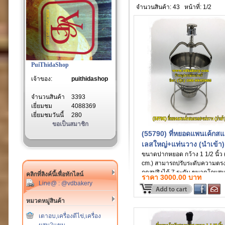
จำนวนสินค้า: 43
หน้าที่: 1/2
PuiThidaShop
เจ้าของ:
puithidashop
จำนวนสินค้า
3393
เยี่ยมชม
4088369
เยี่ยมชมวันนี้
280
ขอเป็นสมาชิก
(55790) ที่หยอดแพนเค้กส
เลสใหญ่+แท่นวาง (นำเข้า)
ขนาดปากหยอด กว้าง 1 1/2 นิ้ว 
cm.) สามารถปรับระดับความตรงท
กดสปริงได้ 7 ระดับ ขนาดโถผสม
คลิกที่ลิงค์นี้เพื่อทักไลน์
ราคา 3000.00 บาท
ปาก ภายในกว้าง 16.5 cm. x ลึก
Line@ : @vdbakery
cm. ก้านกดกับโถหยอดแยกส่วนก
ทำจากสแตนเลส สามารถนำถอด
หมวดหมู่สินค้า
ทำความสะอาดได้ง่าย (สินค้านำเ
เตาอบ,เครื่องตีไข่,เครื่อง
จีน)
ผสม2แขน