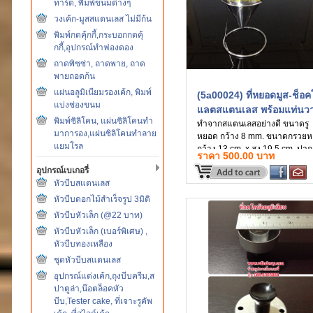
ทาร์ต, พิมพ์ขนมต่างๆ
วงเค้ก-มูสสแตนเลส ไม่มีก้น
พิมพ์กดคุ้กกี้,กระบอกกดคุ้
กกี้,อุปกรณ์ทำฟองดอง
ถาดพิซซ่า, ถาดพาย, ถาด
พายถอดก้น
แผ่นอลูมิเนียมรองเค้ก, พิมพ์
(5a00024) ที่หยอดมูส-ช็อค
แบ่งช่องขนม
แลตสแตนเลส พร้อมแท่นว
พิมพ์ซิลิโคน, แผ่นซิลิโคนทำ
ทำจากสแตนเลสอย่างดี ขนาดรู
มาการอง,แผ่นซิลิโคนทำลาย
หยอด กว้าง 8 mm. ขนาดกรวย
แยมโรล
กว้าง 13 cm. x สูง 19.5 cm. ปาก
ราคา 500.00 บาท
หยอดทรงกลม กว้าง 0.8 cm. ใช้นิ
อุปกรณ์เบเกอรี่
มือเป็นตัวกดสปริงเพื่อเปิดปิดปา
หัวบีบสแตนเลส
หยอด ปกติราคาชุดละ 950 บาท
หัวบีบดอกไม้สำเร็จรูป 3มิติ
ราคาพิเศษ ลดเหลือ ชุดละ 850 
ค่ะ
หัวบีบหัวเล็ก (@22 บาท)
หัวบีบหัวเล็ก (เบอร์พิเศษ) ,
หัวบีบทองเหลือง
ชุดหัวบีบสแตนเลส
อุปกรณ์แต่งเค้ก,ถุงบีบครีม,ส
ปาตูล่า,น๊อตล็อคหัว
บีบ,Tester cake, ที่เจาะรูคัพ