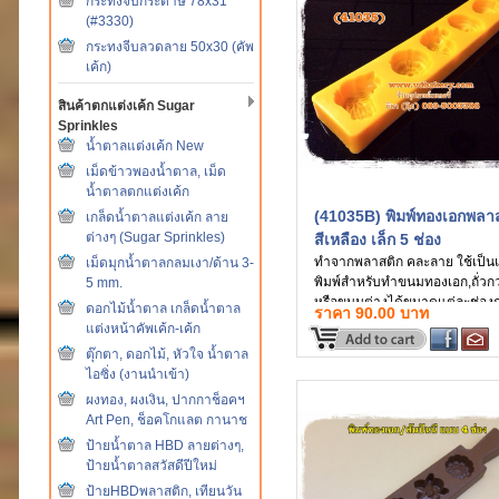
กระทงจีบกระดาษ 78x31
(#3330)
กระทงจีบลวดลาย 50x30 (คัพ
เค้ก)
สินค้าตกแต่งเค้ก Sugar
Sprinkles
น้ำตาลแต่งเค้ก New
เม็ดข้าวพองน้ำตาล, เม็ด
น้ำตาลตกแต่งเค้ก
(41035B) พิมพ์ทองเอกพลา
เกล็ดน้ำตาลแต่งเค้ก ลาย
ต่างๆ (Sugar Sprinkles)
สีเหลือง เล็ก 5 ช่อง
ทำจากพลาสติก คละลาย ใช้เป็น
เม็ดมุกน้ำตาลกลมเงา/ด้าน 3-
พิมพ์สำหรับทำขนมทองเอก,ถั่วก
5 mm.
หรือขนมต่างได้ขนาดแต่ละช่องก
ดอกไม้น้ำตาล เกล็ดน้ำตาล
ราคา 90.00 บาท
ยาว ประมาณ 3.5 cm. x ลึกประ
แต่งหน้าคัพเค้ก-เค้ก
1-1.5 cm.
ตุ๊กตา, ดอกไม้, หัวใจ น้ำตาล
ไอซิ่ง (งานนำเข้า)
ผงทอง, ผงเงิน, ปากกาช็อคฯ
Art Pen, ช็อคโกแลต กานาช
ป้ายน้ำตาล HBD ลายต่างๆ,
ป้ายน้ำตาลสวัสดีปีใหม่
ป้ายHBDพลาสติก, เทียนวัน