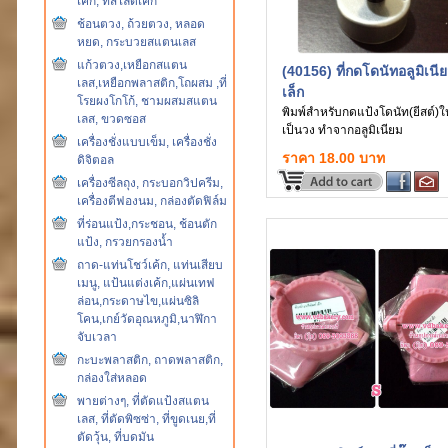
เค้ก, ที่สไลด์เค้ก
ช้อนตวง, ถ้วยตวง, หลอด
หยด, กระบวยสแตนเลส
แก้วตวง,เหยือกสแตน
(40156) ที่กดโดนัทอลูมิเนี
เลส,เหยือกพลาสติก,โถผสม ,ที่
เล็ก
โรยผงโกโก้, ชามผสมสแตน
พิมพ์สำหรับกดแป้งโดนัท(ยีสต์)ให
เลส, ขวดซอส
เป็นวง ทำจากอลูมิเนียม
เครื่องชั่งแบบเข็ม, เครื่องชั่ง
ราคา 18.00 บาท
ดิจิตอล
เครื่องซีลถุง, กระบอกวิปครีม,
เครื่องตีฟองนม, กล่องตัดฟิล์ม
ที่ร่อนแป้ง,กระชอน, ช้อนตัก
แป้ง, กรวยกรองน้ำ
ถาด-แท่นโชว์เค้ก, แท่นเสียบ
เมนู, แป้นแต่งเค้ก,แผ่นเทฟ
ล่อน,กระดาษไข,แผ่นซิลิ
โคน,เกย์วัดอุณหภูมิ,นาฬิกา
จับเวลา
กะบะพลาสติก, ถาดพลาสติก,
กล่องใส่หลอด
พายต่างๆ, ที่ตัดแป้งสแตน
เลส, ที่ตัดพิซซ่า, ที่ขูดเนย,ที่
ตัดวุ้น, ที่บดมัน