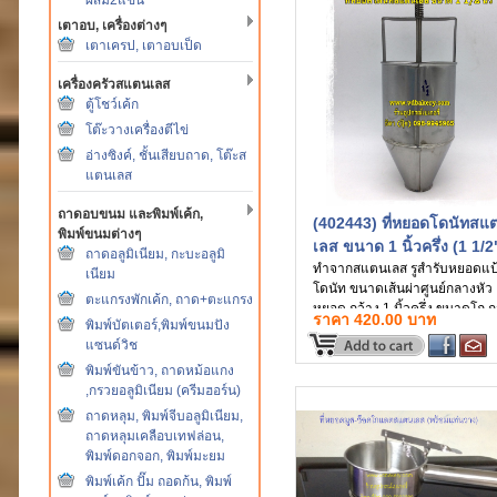
เตาอบ, เครื่องต่างๆ
เตาเครป, เตาอบเป็ด
เครื่องครัวสแตนเลส
ตู้โชว์เค้ก
โต๊ะวางเครื่องตีไข่
อ่างซิงค์, ชั้นเสียบถาด, โต๊ะส
แตนเลส
ถาดอบขนม และพิมพ์เค้ก,
(402443) ที่หยอดโดนัทสแ
พิมพ์ขนมต่างๆ
เลส ขนาด 1 นิ้วครึ่ง (1 1/2
ถาดอลูมิเนียม, กะบะอลูมิ
ทำจากสแตนเลส รูสำรับหยอดแป
เนียม
โดนัท ขนาดเส้นผ่าศูนย์กลางหัว
ตะแกรงพักเค้ก, ถาด+ตะแกรง
หยอด กว้าง 1 นิ้วครึ่ง ขนาดโถ ก
ราคา 420.00 บาท
พิมพ์บัตเตอร์,พิมพ์ขนมปัง
10 cm. x สูง 17 cm.
แซนด์วิช
พิมพ์ขันข้าว, ถาดหม้อแกง
,กรวยอลูมิเนียม (ครีมฮอร์น)
ถาดหลุม, พิมพ์จีบอลูมิเนียม,
ถาดหลุมเคลือบเทฟล่อน,
พิมพ์ดอกจอก, พิมพ์มะยม
พิมพ์เค้ก ปั๊ม ถอดก้น, พิมพ์