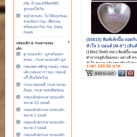
เกิด, ป้ายอะคริลิคHBD,
ลูกบอลใส่เงิน
หญ้าตกแต่ง. โบว์ติดถุงขนม,
ลวดมัดปากถุง, เชือกปอ,
สก๊อตเทป For You, Daily
Fresh
(55815) พิมพ์เค้กปั๊ม-ถอดก้
กล่องเค้ก & กระดาษรอง
หัวใจ 3 ปอนด์ (M-8") (สินค
เค้ก
นำเข้า)
(198x178x60 mm.) พิมพ์ปั๊ม-ถอ
ฐานรองเค้ก - มูส พร้อมฝา
ทำจากอลูมิเนียมหนา อย่างดี ทร
ครอบ , กระดาษรองเค้ก-มูส
หัวใจ ขนาด กว้างสุด (ซ้ายไปขว
ราคา 160.00 บาท
กล่องพลาสติกฐานทอง, กล่อง
1/2 นิ้ว x ยาว (วัดบนลงล่าง) 6 1
เค้ก,กล่องมาการอง, กล่องคุ้
นิ้ว x สูง 2 1/2 นิ้ว ขนาดเทียบเท่
กกี้ (จีน/ไต้หวัน)
พิมพ์เค้ก 3 ปอนด์
กระดาษดอลลี่, กระดาษรอง
ก้นถุง, กระดาษห่อชิฟฟ่อน
กล่องเค้ก&กระดาษรองเค้ก
ขนาด 1/2 ปอนด์
กล่องเค้ก&กระดาษรองเค้ก
ขนาด 1 ปอนด์
กล่องเค้ก&กระดาษรองเค้ก
ขนาด 2 ปอนด์
กล่องเค้ก&กระดาษรองเค้ก