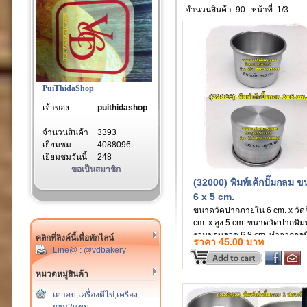
จำนวนสินค้า: 90
หน้าที่: 1/3
PuiThidaShop
เจ้าของ:
puithidashop
จำนวนสินค้า
3393
เยี่ยมชม
4088096
เยี่ยมชมวันนี้
248
ขอเป็นสมาชิก
(32000) พิมพ์เค้กปั๊มกลม 
6 x 5 cm.
ขนาดวัดปากภายใน 6 cm. x วัดก
cm. x สูง 5 cm. ขนาดวัดปากพิมพ
รวมขอบลวด 6.8 cm. ทำจากอลูม
คลิกที่ลิงค์นี้เพื่อทักไลน์
ราคา 45.00 บาท
เนียม ไม่มีรอยต่อ
Line@ : @vdbakery
หมวดหมู่สินค้า
เตาอบ,เครื่องตีไข่,เครื่อง
ผสม2แขน