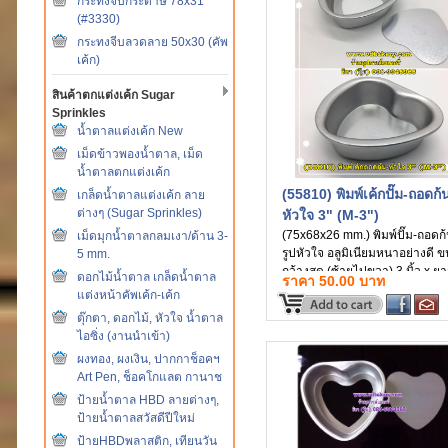
กระทงจีบกระดาษ 78x31
(#3330)
กระทงจีบลวดลาย 50x30 (คัพ
เค้ก)
สินค้าตกแต่งเค้ก Sugar
Sprinkles
น้ำตาลแต่งเค้ก New
เม็ดข้าวพองน้ำตาล, เม็ด
น้ำตาลตกแต่งเค้ก
(55810) พิมพ์เค้กปั๊ม-ถอดก้
เกล็ดน้ำตาลแต่งเค้ก ลาย
ต่างๆ (Sugar Sprinkles)
หัวใจ 3" (M-3")
(75x68x26 mm.) พิมพ์ปั๊ม-ถอดก
เม็ดมุกน้ำตาลกลมเงา/ด้าน 3-
รูปหัวใจ อลูมิเนียมหนาอย่างดี 
5 mm.
กว้างสุด (ซ้ายไปขวา) 3 นิ้ว x ย
ดอกไม้น้ำตาล เกล็ดน้ำตาล
ราคา 50.00 บาท
(วัดบนลงล่าง) 2 นิ้วครึ่ง x สูง 1 นิ
แต่งหน้าคัพเค้ก-เค้ก
ตุ๊กตา, ดอกไม้, หัวใจ น้ำตาล
ไอซิ่ง (งานนำเข้า)
ผงทอง, ผงเงิน, ปากกาช็อคฯ
Art Pen, ช็อคโกแลต กานาช
ป้ายน้ำตาล HBD ลายต่างๆ,
ป้ายน้ำตาลสวัสดีปีใหม่
ป้ายHBDพลาสติก, เทียนวัน