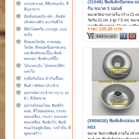
(31048) พิมพ์เค้กปั๊มกลม-ถ
แปรงทาเนย, ที่คีบขนมปัง, ที่
ก้น ขนาด 3 ปอนด์
คีบอาหาร
ขนาดวัดปากภายใน กว้าง 21 cm
มีดหั่นขนมปัง-เค้ก, ,มีดตัด
วัดก้น 21 cm. x สูง 7.5 cm. ขนา
เค้กพลาสติก, ตะกร้อตีไข่
ปากพิมพ์รวมขอบ 22 cm. แม่พิม
ราคา 135.00 บาท
ที่ตักไอศครีม แบบขูด, แบบ
จากอลูมิเนียมหนา
สปริง
ที่หยอดโดนัท, ถาดหลุม
โดนัท, ที่หยอดช็อคฯสแตน
เลส,พิมพ์ขนมเปี๊ยะ,พิมพ์
ทองเอก, พิมพ์กะหรี่ปั๊บ
ไม้นวดแป้ง, ไม้เครป,ที่ตัก
แตงโม
ถุงมือกันร้อน, ผ้ากันเปื้อน
สินค้า Wilton (นำเข้า)
อุปกรณ์ต่างๆ ผ้าขาวบาง, ถุง
ผ้า, ที่เปิดขวด
อุปกรณ์ขนมไทย, พิมพ์ถั่ว
ทอด, ที่โรยฝอยทอง, กระทะ
ทองเหลือง, กระจ่า, ดอกจอก
(5908638) พิมพ์เค้กปล่อง 
ทองเหลือง, พิมพ์เรไร, พิมพ์
H03
ขนมไข่อลูมิเนียม, วงบ้าบิ่น, ที่
ขูดมะพร้าว
ขนาด วัดปากพิมพ์ ภายใน 18 cm