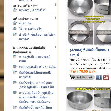
เตาอบ, เครื่องต่างๆ
เตาเครป, เตาอบเป็ด
เครื่องครัวสแตนเลส
ตู้โชว์เค้ก
โต๊ะวางเครื่องตีไข่
อ่างซิงค์, ชั้นเสียบถาด, โต๊ะส
แตนเลส
ถาดอบขนม และพิมพ์เค้ก,
(32003) พิมพ์เค้กปั๊มกลม 1
พิมพ์ขนมต่างๆ
ปอนด์
ถาดอลูมิเนียม, กะบะอลูมิ
ขนาดวัดปากภายใน 15.7 cm. x 
เนียม
ก้น 15.5 cm. x สูง 5 cm. (6 1/8" 
ตะแกรงพักเค้ก, ถาด+ตะแกรง
1/8" x 2") ขนาดวัดปากพิมพ์รว
ราคา 70.00 บาท
พิมพ์บัตเตอร์,พิมพ์ขนมปัง
ลวด 16.6 cm. (6 1/2")
แซนด์วิช
พิมพ์ขันข้าว, ถาดหม้อแกง
,กรวยอลูมิเนียม (ครีมฮอร์น)
ถาดหลุม, พิมพ์จีบอลูมิเนียม,
ถาดหลุมเคลือบเทฟล่อน,
พิมพ์ดอกจอก, พิมพ์มะยม
พิมพ์เค้ก ปั๊ม ถอดก้น, พิมพ์