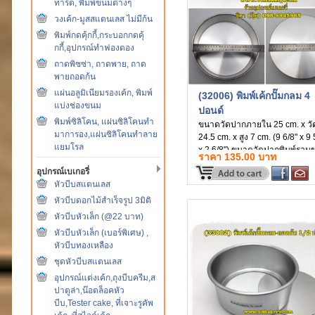
ทาร์ต, พิมพ์ขนมต่างๆ
วงเค้ก-มูสสแตนเลส ไม่มีก้น
พิมพ์กดคุ้กกี้,กระบอกกดคุ้
กกี้,อุปกรณ์ทำฟองดอง
ถาดพิซซ่า, ถาดพาย, ถาด
พายถอดก้น
แผ่นอลูมิเนียมรองเค้ก, พิมพ์
(32006) พิมพ์เค้กปั๊มกลม 4
แบ่งช่องขนม
ปอนด์
พิมพ์ซิลิโคน, แผ่นซิลิโคนทำ
ขนาดวัดปากภายใน 25 cm. x วั
มาการอง,แผ่นซิลิโคนทำลาย
24.5 cm. x สูง 7 cm. (9 6/8" x 9 
แยมโรล
x 2 6/8") ขนาดวัดปากพิมพ์รวม
ราคา 135.00 บาท
ลวด 26 cm. (10 2/8") ทำจากอลูม
อุปกรณ์เบเกอรี่
เนียม ไม่มีรอยต่อ
หัวบีบสแตนเลส
หัวบีบดอกไม้สำเร็จรูป 3มิติ
หัวบีบหัวเล็ก (@22 บาท)
หัวบีบหัวเล็ก (เบอร์พิเศษ) ,
หัวบีบทองเหลือง
ชุดหัวบีบสแตนเลส
อุปกรณ์แต่งเค้ก,ถุงบีบครีม,ส
ปาตูล่า,น๊อตล็อคหัว
บีบ,Tester cake, ที่เจาะรูคัพ