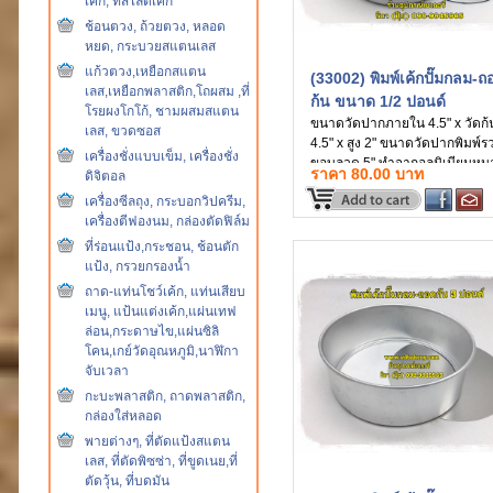
เค้ก, ที่สไลด์เค้ก
ช้อนตวง, ถ้วยตวง, หลอด
หยด, กระบวยสแตนเลส
แก้วตวง,เหยือกสแตน
(33002) พิมพ์เค้กปั๊มกลม-ถ
เลส,เหยือกพลาสติก,โถผสม ,ที่
ก้น ขนาด 1/2 ปอนด์
โรยผงโกโก้, ชามผสมสแตน
ขนาดวัดปากภายใน 4.5" x วัดก้
เลส, ขวดซอส
4.5" x สูง 2" ขนาดวัดปากพิมพ์ร
เครื่องชั่งแบบเข็ม, เครื่องชั่ง
ขอบลวด 5" ทำจากอลูมิเนียมหน
ราคา 80.00 บาท
ดิจิตอล
อย่างดี
เครื่องซีลถุง, กระบอกวิปครีม,
เครื่องตีฟองนม, กล่องตัดฟิล์ม
ที่ร่อนแป้ง,กระชอน, ช้อนตัก
แป้ง, กรวยกรองน้ำ
ถาด-แท่นโชว์เค้ก, แท่นเสียบ
เมนู, แป้นแต่งเค้ก,แผ่นเทฟ
ล่อน,กระดาษไข,แผ่นซิลิ
โคน,เกย์วัดอุณหภูมิ,นาฬิกา
จับเวลา
กะบะพลาสติก, ถาดพลาสติก,
กล่องใส่หลอด
พายต่างๆ, ที่ตัดแป้งสแตน
เลส, ที่ตัดพิซซ่า, ที่ขูดเนย,ที่
ตัดวุ้น, ที่บดมัน