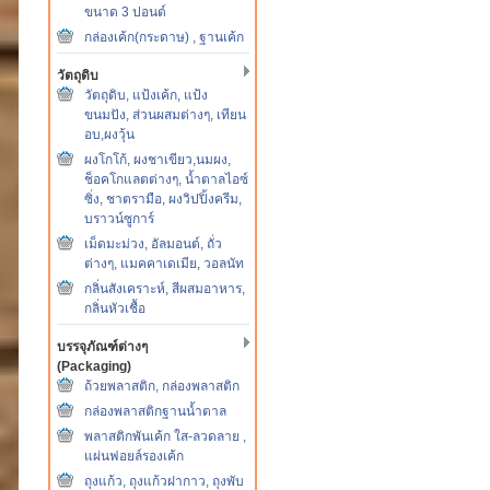
ขนาด 3 ปอนด์
กล่องเค้ก(กระดาษ) , ฐานเค้ก
วัตถุดิบ
วัตถุดิบ, แป้งเค้ก, แป้ง
ขนมปัง, ส่วนผสมต่างๆ, เทียน
อบ,ผงวุ้น
ผงโกโก้, ผงชาเขียว,นมผง,
ช็อคโกแลตต่างๆ, น้ำตาลไอซ์
ซิ่ง, ชาตรามือ, ผงวิปปิ้งครีม,
บราวน์ซูการ์
เม็ดมะม่วง, อัลมอนต์, ถั่ว
ต่างๆ, แมคคาเดเมีย, วอลนัท
กลิ่นสังเคราะห์, สีผสมอาหาร,
กลิ่นหัวเชื้อ
บรรจุภัณฑ์ต่างๆ
(Packaging)
ถ้วยพลาสติก, กล่องพลาสติก
กล่องพลาสติกฐานน้ำตาล
พลาสติกพันเค้ก ใส-ลวดลาย ,
แผ่นฟอยล์รองเค้ก
ถุงแก้ว, ถุงแก้วฝากาว, ถุงพับ