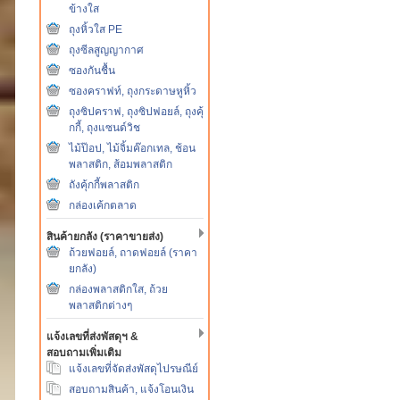
ข้างใส
ถุงหิ้วใส PE
ถุงซีลสูญญากาศ
ซองกันชื้น
ซองคราฟท์, ถุงกระดาษหูหิ้ว
ถุงซิปคราฟ, ถุงซิปฟอยล์, ถุงคุ้
กกี้, ถุงแซนด์วิช
ไม้ป๊อป, ไม้จิ้มค๊อกเทล, ช้อน
พลาสติก, ส้อมพลาสติก
ถังคุ้กกี้พลาสติก
กล่องเค้กตลาด
สินค้ายกลัง (ราคาขายส่ง)
ถ้วยฟอยล์, ถาดฟอยล์ (ราคา
ยกลัง)
กล่องพลาสติกใส, ถ้วย
พลาสติกต่างๆ
แจ้งเลขที่ส่งพัสดุฯ &
สอบถามเพิ่มเติม
แจ้งเลขที่จัดส่งพัสดุไปรษณีย์
สอบถามสินค้า, แจ้งโอนเงิน