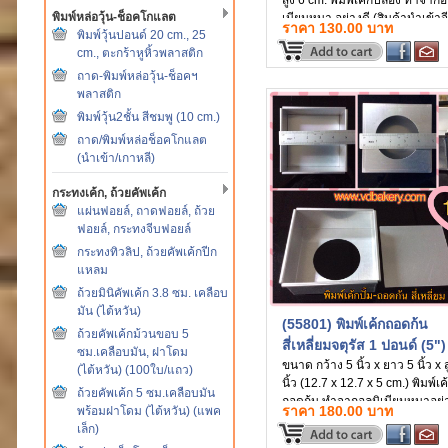
สูง 6 cm. พิมพ์เค้กปล่อง ทำจากอล
พิมพ์หล่อวุ้น-ช็อคโกแลต
เนียมหนา อย่างดี (สินค้านำเข้าจ
ราคา 130.00 บาท
พิมพ์วุ้นปอนด์ 20 cm., 25
cm., ตะกร้าหูหิ้วพลาสติก
ถาด-พิมพ์หล่อวุ้น-ช็อคฯ
พลาสติก
พิมพ์วุ้น2ชั้น สีชมพู (10 cm.)
ถาด/พิมพ์หล่อช็อคโกแลต
(นำเข้า/เกาหลี)
กระทงเค้ก, ถ้วยคัพเค้ก
แผ่นฟอยล์, ถาดฟอยล์, ถ้วย
ฟอยล์, กระทงจีบฟอยล์
กระทงทิวลิป, ถ้วยคัพเค้กปีก
แหลม
ถ้วยมินิคัพเค้ก 3.8 ซม. เคลือบ
มัน (ไต้หวัน)
(55801) พิมพ์เค้กถอดก้น
ถ้วยคัพเค้กม้วนขอบ 5
สี่เหลี่ยมจตุรัส 1 ปอนด์ (5")
ซม.เคลือบมัน, ฝาโดม
ขนาด กว้าง 5 นิ้ว x ยาว 5 นิ้ว x ส
(ไต้หวัน) (100ใบ/แถว)
นิ้ว (12.7 x 12.7 x 5 cm.) พิมพ์เค
ถ้วยคัพเค้ก 5 ซม.เคลือบมัน
ถอดก้น ทำจากอลูมิเนียมหนาอย่า
ราคา 180.00 บาท
พร้อมฝาโดม (ไต้หวัน) (แพค
(สินค้านำเข้า)
เล็ก)