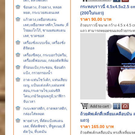
เค้ก, ที่สไลด์เค้ก
กระทงบราวนี่ 4.5x4.5x2.5 cm
ช้อนตวง, ถ้วยตวง, หลอด
หยด, กระบวยสแตนเลส
(200ใบ/แถว)
ราคา 90.00 บาท
แก้วตวง,เหยือกสแตน
เลส,เหยือกพลาสติก,โถผสม ,ที่
ถ้วยบราวนี่ ขนาด กว้าง 4.5 x 4.5 c
โรยผงโกโก้, ชามผสมสแตน
แถว สามารถหยอดขนมลงถ้วยกระทง
เลส, ขวดซอส
ไม่ต้องรองพิมพ์
เครื่องชั่งแบบเข็ม, เครื่องชั่ง
ดิจิตอล
เครื่องซีลถุง, กระบอกวิปครีม,
เครื่องตีฟองนม, กล่องตัดฟิล์ม
ที่ร่อนแป้ง,กระชอน, ช้อนตัก
แป้ง, กรวยกรองน้ำ
ถาด-แท่นโชว์เค้ก, แท่นเสียบ
เมนู, แป้นแต่งเค้ก,แผ่นเทฟ
ล่อน,กระดาษไข,แผ่นซิลิ
โคน,เกย์วัดอุณหภูมิ,นาฬิกา
จับเวลา
กะบะพลาสติก, ถาดพลาสติก,
ถ้วยคัพเค้กสี่เหลี่ยมเคลือบมั
กล่องใส่หลอด
แถว)
พายต่างๆ, ที่ตัดแป้งสแตน
เลส, ที่ตัดพิซซ่า, ที่ขูดเนย,ที่
ราคา 165.00 บาท
ตัดวุ้น, ที่บดมัน
ถ้วยคัพเค้กเคลือบมัน ทรงสี่เหลี่ยมจ