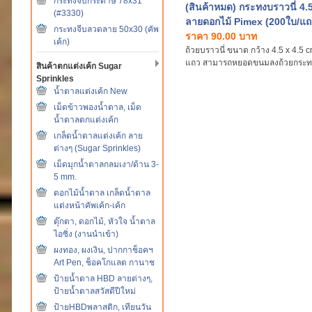
กระทงจีบกระดาษ 78x31
(สินค้าหมด) กระทงบราวนี่ 4.
(#3330)
ลายดอกไม้ Pimex (200ใบ/แถ
กระทงจีบลวดลาย 50x30 (คัพ
ราคา 90.00 บาท
เค้ก)
ถ้วยบราวนี่ ขนาด กว้าง 4.5 x 4.5 c
แถว สามารถหยอดขนมลงถ้วยกระทง
สินค้าตกแต่งเค้ก Sugar
ไม่ต้องรองพิมพ์
Sprinkles
น้ำตาลแต่งเค้ก New
เม็ดข้าวพองน้ำตาล, เม็ด
น้ำตาลตกแต่งเค้ก
เกล็ดน้ำตาลแต่งเค้ก ลาย
ต่างๆ (Sugar Sprinkles)
เม็ดมุกน้ำตาลกลมเงา/ด้าน 3-
5 mm.
ดอกไม้น้ำตาล เกล็ดน้ำตาล
แต่งหน้าคัพเค้ก-เค้ก
ตุ๊กตา, ดอกไม้, หัวใจ น้ำตาล
ไอซิ่ง (งานนำเข้า)
ผงทอง, ผงเงิน, ปากกาช็อคฯ
Art Pen, ช็อคโกแลต กานาช
ป้ายน้ำตาล HBD ลายต่างๆ,
ป้ายน้ำตาลสวัสดีปีใหม่
ป้ายHBDพลาสติก, เทียนวัน