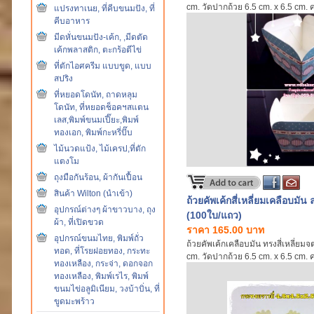
cm. วัดปากถ้วย 6.5 cm. x 6.5 cm.
แปรงทาเนย, ที่คีบขนมปัง, ที่
เตาอบได้เลยโดยไม่ต้องรองพิมพ์ เห
คีบอาหาร
ขนมปัง หรือสำหรับใส่คุ้กกี้หรือขนม
มีดหั่นขนมปัง-เค้ก, ,มีดตัด
ใบ
เค้กพลาสติก, ตะกร้อตีไข่
ที่ตักไอศครีม แบบขูด, แบบ
สปริง
ที่หยอดโดนัท, ถาดหลุม
โดนัท, ที่หยอดช็อคฯสแตน
เลส,พิมพ์ขนมเปี๊ยะ,พิมพ์
ทองเอก, พิมพ์กะหรี่ปั๊บ
ไม้นวดแป้ง, ไม้เครป,ที่ตัก
แตงโม
ถุงมือกันร้อน, ผ้ากันเปื้อน
สินค้า Wilton (นำเข้า)
ถ้วยคัพเค้กสี่เหลี่ยมเคลือบมั
อุปกรณ์ต่างๆ ผ้าขาวบาง, ถุง
(100ใบ/แถว)
ผ้า, ที่เปิดขวด
ราคา 165.00 บาท
อุปกรณ์ขนมไทย, พิมพ์ถั่ว
ถ้วยคัพเค้กเคลือบมัน ทรงสี่เหลี่ยมจ
ทอด, ที่โรยฝอยทอง, กระทะ
cm. วัดปากถ้วย 6.5 cm. x 6.5 cm.
ทองเหลือง, กระจ่า, ดอกจอก
เตาอบได้เลยโดยไม่ต้องรองพิมพ์ เห
ทองเหลือง, พิมพ์เรไร, พิมพ์
ขนมปัง หรือสำหรับใส่คุ้กกี้หรือขนม
ขนมไข่อลูมิเนียม, วงบ้าบิ่น, ที่
ใบ
ขูดมะพร้าว