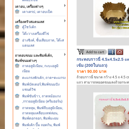
เตาอบ, เครื่องต่างๆ
เตาเครป, เตาอบเป็ด
เครื่องครัวสแตนเลส
ตู้โชว์เค้ก
โต๊ะวางเครื่องตีไข่
อ่างซิงค์, ชั้นเสียบถาด, โต๊ะส
แตนเลส
ถาดอบขนม และพิมพ์เค้ก,
กระทงบราวนี่ 4.5x4.5x2.5 cm
พิมพ์ขนมต่างๆ
เข้ม (200ใบ/แถว)
ถาดอลูมิเนียม, กะบะอลูมิ
เนียม
ราคา 90.00 บาท
ถ้วยบราวนี่ ขนาด กว้าง 4.5 x 4.5 c
ตะแกรงพักเค้ก, ถาด+ตะแกรง
แถว สามารถหยอดขนมลงถ้วยกระทง
พิมพ์บัตเตอร์,พิมพ์ขนมปัง
ไม่ต้องรองพิมพ์
แซนด์วิช
พิมพ์ขันข้าว, ถาดหม้อแกง
,กรวยอลูมิเนียม (ครีมฮอร์น)
ถาดหลุม, พิมพ์จีบอลูมิเนียม,
ถาดหลุมเคลือบเทฟล่อน,
พิมพ์ดอกจอก, พิมพ์มะยม
พิมพ์เค้ก ปั๊ม ถอดก้น, พิมพ์