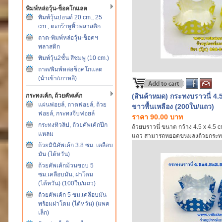
พิมพ์หล่อวุ้น-ช็อคโกแลต
พิมพ์วุ้นปอนด์ 20 cm., 25
cm., ตะกร้าหูหิ้วพลาสติก
ถาด-พิมพ์หล่อวุ้น-ช็อคฯ
พลาสติก
พิมพ์วุ้น2ชั้น สีชมพู (10 cm.)
ถาด/พิมพ์หล่อช็อคโกแลต
(นำเข้า/เกาหลี)
กระทงเค้ก, ถ้วยคัพเค้ก
(สินค้าหมด) กระทงบราวนี่ 4.
แผ่นฟอยล์, ถาดฟอยล์, ถ้วย
ขาวพื้นเหลือง (200ใบ/แถว)
ฟอยล์, กระทงจีบฟอยล์
ราคา 90.00 บาท
กระทงทิวลิป, ถ้วยคัพเค้กปีก
ถ้วยบราวนี่ ขนาด กว้าง 4.5 x 4.5 c
แหลม
แถว สามารถหยอดขนมลงถ้วยกระทง
ไม่ต้องรองพิมพ์
ถ้วยมินิคัพเค้ก 3.8 ซม. เคลือบ
มัน (ไต้หวัน)
ถ้วยคัพเค้กม้วนขอบ 5
ซม.เคลือบมัน, ฝาโดม
(ไต้หวัน) (100ใบ/แถว)
ถ้วยคัพเค้ก 5 ซม.เคลือบมัน
พร้อมฝาโดม (ไต้หวัน) (แพค
เล็ก)