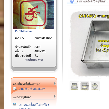
จำนวนครั้งที่เปิดดูสินค้า
PuiThidaShop
เจ้าของ:
puithidashop
จำนวนสินค้า
3393
เยี่ยมชม
4087925
เยี่ยมชมวันนี้
71
ขอเป็นสมาชิก
คลิกที่ลิงค์นี้เพื่อทักไลน์
Line@ : @vdbakery
หมวดหมู่สินค้า
เตาอบ,เครื่องตีไข่,เครื่อง
ผสม2แขน