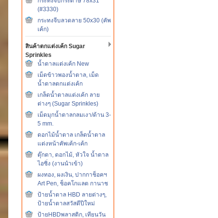
กระทงจีบกระดาษ 78x31
(#3330)
กระทงจีบลวดลาย 50x30 (คัพ
เค้ก)
สินค้าตกแต่งเค้ก Sugar
Sprinkles
น้ำตาลแต่งเค้ก New
เม็ดข้าวพองน้ำตาล, เม็ด
น้ำตาลตกแต่งเค้ก
เกล็ดน้ำตาลแต่งเค้ก ลาย
ต่างๆ (Sugar Sprinkles)
เม็ดมุกน้ำตาลกลมเงา/ด้าน 3-
5 mm.
ดอกไม้น้ำตาล เกล็ดน้ำตาล
แต่งหน้าคัพเค้ก-เค้ก
ตุ๊กตา, ดอกไม้, หัวใจ น้ำตาล
ไอซิ่ง (งานนำเข้า)
ผงทอง, ผงเงิน, ปากกาช็อคฯ
Art Pen, ช็อคโกแลต กานาช
ป้ายน้ำตาล HBD ลายต่างๆ,
ป้ายน้ำตาลสวัสดีปีใหม่
ป้ายHBDพลาสติก, เทียนวัน