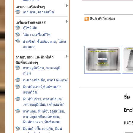
เตาอบ, เครื่องต่างๆ
เตาเครป, เตาอบเป็ด
สินค้าที่เกี่ยวข้อง
เครื่องครัวสแตนเลส
ตู้โชว์เค้ก
โต๊ะวางเครื่องตีไข่
อ่างซิงค์, ชั้นเสียบถาด, โต๊ะส
แตนเลส
ถาดอบขนม และพิมพ์เค้ก,
พิมพ์ขนมต่างๆ
ถาดอลูมิเนียม, กะบะอลูมิ
เนียม
ตะแกรงพักเค้ก, ถาด+ตะแกรง
พิมพ์บัตเตอร์,พิมพ์ขนมปัง
แซนด์วิช
ชื่อ
พิมพ์ขันข้าว, ถาดหม้อแกง
,กรวยอลูมิเนียม (ครีมฮอร์น)
Emai
ถาดหลุม, พิมพ์จีบอลูมิเนียม,
ถาดหลุมเคลือบเทฟล่อน,
เบอร
พิมพ์ดอกจอก, พิมพ์มะยม
พิมพ์เค้ก ปั๊ม ถอดก้น, พิมพ์