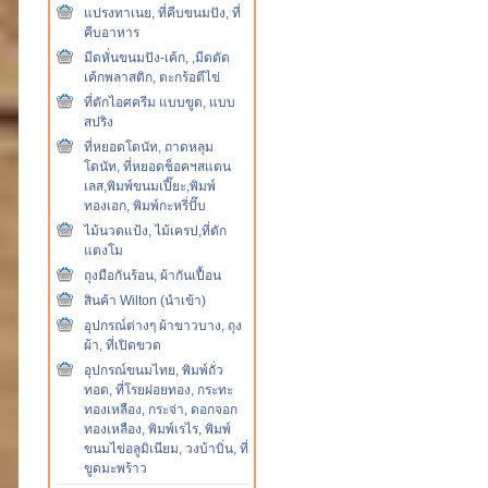
แปรงทาเนย, ที่คีบขนมปัง, ที่
คีบอาหาร
มีดหั่นขนมปัง-เค้ก, ,มีดตัด
เค้กพลาสติก, ตะกร้อตีไข่
ที่ตักไอศครีม แบบขูด, แบบ
สปริง
ที่หยอดโดนัท, ถาดหลุม
โดนัท, ที่หยอดช็อคฯสแตน
เลส,พิมพ์ขนมเปี๊ยะ,พิมพ์
ทองเอก, พิมพ์กะหรี่ปั๊บ
ไม้นวดแป้ง, ไม้เครป,ที่ตัก
แตงโม
ถุงมือกันร้อน, ผ้ากันเปื้อน
สินค้า Wilton (นำเข้า)
อุปกรณ์ต่างๆ ผ้าขาวบาง, ถุง
ผ้า, ที่เปิดขวด
อุปกรณ์ขนมไทย, พิมพ์ถั่ว
ทอด, ที่โรยฝอยทอง, กระทะ
ทองเหลือง, กระจ่า, ดอกจอก
ทองเหลือง, พิมพ์เรไร, พิมพ์
ขนมไข่อลูมิเนียม, วงบ้าบิ่น, ที่
ขูดมะพร้าว