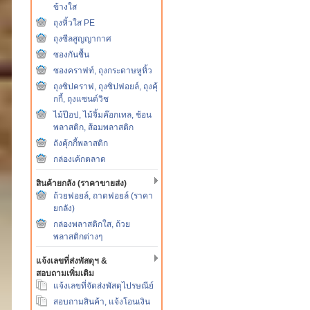
ข้างใส
ถุงหิ้วใส PE
ถุงซีลสูญญากาศ
ซองกันชื้น
ซองคราฟท์, ถุงกระดาษหูหิ้ว
ถุงซิปคราฟ, ถุงซิปฟอยล์, ถุงคุ้
กกี้, ถุงแซนด์วิช
ไม้ป๊อป, ไม้จิ้มค๊อกเทล, ช้อน
พลาสติก, ส้อมพลาสติก
ถังคุ้กกี้พลาสติก
กล่องเค้กตลาด
สินค้ายกลัง (ราคาขายส่ง)
ถ้วยฟอยล์, ถาดฟอยล์ (ราคา
ยกลัง)
กล่องพลาสติกใส, ถ้วย
พลาสติกต่างๆ
แจ้งเลขที่ส่งพัสดุฯ &
สอบถามเพิ่มเติม
แจ้งเลขที่จัดส่งพัสดุไปรษณีย์
สอบถามสินค้า, แจ้งโอนเงิน