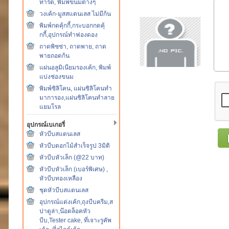
ทาร์ต, พิมพ์ขนมต่างๆ
วงเค้ก-มูสสแตนเลส ไม่มีก้น
พิมพ์กดคุ้กกี้,กระบอกกดคุ้
กกี้,อุปกรณ์ทำฟองดอง
ถาดพิซซ่า, ถาดพาย, ถาด
พายถอดก้น
แผ่นอลูมิเนียมรองเค้ก, พิมพ์
แบ่งช่องขนม
พิมพ์ซิลิโคน, แผ่นซิลิโคนทำ
มาการอง,แผ่นซิลิโคนทำลาย
แยมโรล
อุปกรณ์เบเกอรี่
หัวบีบสแตนเลส
หัวบีบดอกไม้สำเร็จรูป 3มิติ
หัวบีบหัวเล็ก (@22 บาท)
หัวบีบหัวเล็ก (เบอร์พิเศษ) ,
หัวบีบทองเหลือง
ชุดหัวบีบสแตนเลส
อุปกรณ์แต่งเค้ก,ถุงบีบครีม,ส
ปาตูล่า,น๊อตล็อคหัว
บีบ,Tester cake, ที่เจาะรูคัพ