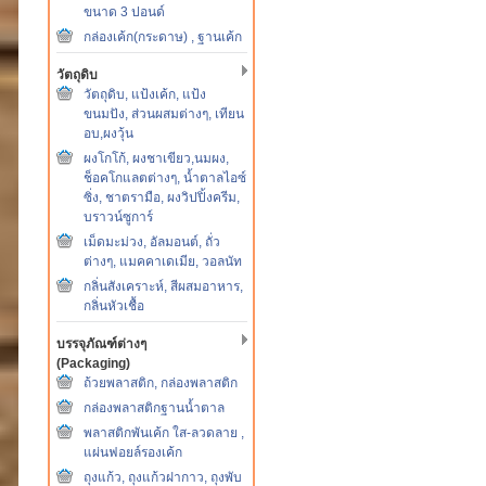
ขนาด 3 ปอนด์
กล่องเค้ก(กระดาษ) , ฐานเค้ก
วัตถุดิบ
วัตถุดิบ, แป้งเค้ก, แป้ง
ขนมปัง, ส่วนผสมต่างๆ, เทียน
อบ,ผงวุ้น
ผงโกโก้, ผงชาเขียว,นมผง,
ช็อคโกแลตต่างๆ, น้ำตาลไอซ์
ซิ่ง, ชาตรามือ, ผงวิปปิ้งครีม,
บราวน์ซูการ์
เม็ดมะม่วง, อัลมอนต์, ถั่ว
ต่างๆ, แมคคาเดเมีย, วอลนัท
กลิ่นสังเคราะห์, สีผสมอาหาร,
กลิ่นหัวเชื้อ
บรรจุภัณฑ์ต่างๆ
(Packaging)
ถ้วยพลาสติก, กล่องพลาสติก
กล่องพลาสติกฐานน้ำตาล
พลาสติกพันเค้ก ใส-ลวดลาย ,
แผ่นฟอยล์รองเค้ก
ถุงแก้ว, ถุงแก้วฝากาว, ถุงพับ