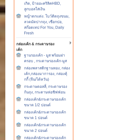
เกิด, ป้ายอะคริลิคHBD,
ลูกบอลใส่เงิน
หญ้าตกแต่ง. โบว์ติดถุงขนม,
ลวดมัดปากถุง, เชือกปอ,
สก๊อตเทป For You, Daily
Fresh
กล่องเค้ก & กระดาษรอง
เค้ก
ฐานรองเค้ก - มูส พร้อมฝา
ครอบ , กระดาษรองเค้ก-มูส
กล่องพลาสติกฐานทอง, กล่อง
เค้ก,กล่องมาการอง, กล่องคุ้
กกี้ (จีน/ไต้หวัน)
กระดาษดอลลี่, กระดาษรอง
ก้นถุง, กระดาษห่อชิฟฟ่อน
กล่องเค้ก&กระดาษรองเค้ก
ขนาด 1/2 ปอนด์
กล่องเค้ก&กระดาษรองเค้ก
ขนาด 1 ปอนด์
กล่องเค้ก&กระดาษรองเค้ก
ขนาด 2 ปอนด์
กล่องเค้ก&กระดาษรองเค้ก