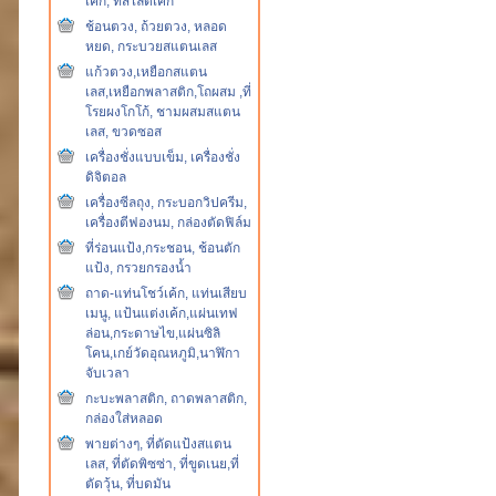
เค้ก, ที่สไลด์เค้ก
ช้อนตวง, ถ้วยตวง, หลอด
หยด, กระบวยสแตนเลส
แก้วตวง,เหยือกสแตน
เลส,เหยือกพลาสติก,โถผสม ,ที่
โรยผงโกโก้, ชามผสมสแตน
เลส, ขวดซอส
เครื่องชั่งแบบเข็ม, เครื่องชั่ง
ดิจิตอล
เครื่องซีลถุง, กระบอกวิปครีม,
เครื่องตีฟองนม, กล่องตัดฟิล์ม
ที่ร่อนแป้ง,กระชอน, ช้อนตัก
แป้ง, กรวยกรองน้ำ
ถาด-แท่นโชว์เค้ก, แท่นเสียบ
เมนู, แป้นแต่งเค้ก,แผ่นเทฟ
ล่อน,กระดาษไข,แผ่นซิลิ
โคน,เกย์วัดอุณหภูมิ,นาฬิกา
จับเวลา
กะบะพลาสติก, ถาดพลาสติก,
กล่องใส่หลอด
พายต่างๆ, ที่ตัดแป้งสแตน
เลส, ที่ตัดพิซซ่า, ที่ขูดเนย,ที่
ตัดวุ้น, ที่บดมัน