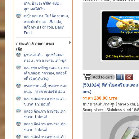
เกิด, ป้ายอะคริลิคHBD,
ทำให้ใช้งานง่าย Polished cast al
ลูกบอลใส่เงิน
defrosting, (Hand wash only)
หญ้าตกแต่ง. โบว์ติดถุงขนม,
ลวดมัดปากถุง, เชือกปอ,
สก๊อตเทป For You, Daily
Fresh
กล่องเค้ก & กระดาษรอง
เค้ก
ฐานรองเค้ก - มูส พร้อมฝา
ครอบ , กระดาษรองเค้ก-มูส
กล่องพลาสติกฐานทอง, กล่อง
เค้ก,กล่องมาการอง, กล่องคุ้
กกี้ (จีน/ไต้หวัน)
(591024) ที่ตักไอศครีมสแตน
กระดาษดอลลี่, กระดาษรอง
cm.)
ก้นถุง, กระดาษห่อชิฟฟ่อน
ราคา 280.00 บาท
กล่องเค้ก&กระดาษรองเค้ก
ขนาด 1/2 ปอนด์
ขนาด วัดเส้นผ่านศูนย์กลาง 5 cm. 
Scoop ทำจาก Stainless steel 18/8 (ร
กล่องเค้ก&กระดาษรองเค้ก
เป็นชิ้นเดียวกันทั้งด้าม เพิ่มความแข
ขนาด 1 ปอนด์
(สินค้านำเข้า)
กล่องเค้ก&กระดาษรองเค้ก
ขนาด 2 ปอนด์
กล่องเค้ก&กระดาษรองเค้ก