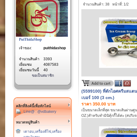
จำนวนสินค้า: 38
หน้าที่: 1/2
PuiThidaShop
เจ้าของ:
puithidashop
จำนวนสินค้า
3393
เยี่ยมชม
4087583
เยี่ยมชมวันนี้
40
ขอเป็นสมาชิก
(5599100) ที่ตักไอศครีมสแตน
เบอร์ 100 (3 cm.)
ราคา 350.00 บาท
คลิกที่ลิงค์นี้เพื่อทักไลน์
เป็นขนาดเล็กที่สุด ขนาดเส้นผ่านศู
Line@ : @vdbakery
OZ.)สำหรับทำมินิคุ้กกี้ได้ค่ะ (สปริง
280 บาทค่ะ)
หมวดหมู่สินค้า
เตาอบ,เครื่องตีไข่,เครื่อง
ผสม2แขน