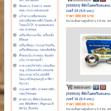
เค้ก, ที่สไลด์เค้ก
(559924) ที่ตักไอศครีมสแตนเ
ช้อนตวง, ถ้วยตวง, หลอด
หยด, กระบวยสแตนเลส
เบอร์ 24 (4.8 cm.)
ราคา 380.00 บาท
แก้วตวง,เหยือกสแตน
เลส,เหยือกพลาสติก,โถผสม ,ที่
ขนาดเส้นผ่านศูนย์กลาง 4.8 ซม. สปร
โรยผงโกโก้, ชามผสมสแตน
เลส, ขวดซอส
เครื่องชั่งแบบเข็ม, เครื่องชั่ง
ดิจิตอล
เครื่องซีลถุง, กระบอกวิปครีม,
เครื่องตีฟองนม, กล่องตัดฟิล์ม
ที่ร่อนแป้ง,กระชอน, ช้อนตัก
แป้ง, กรวยกรองน้ำ
ถาด-แท่นโชว์เค้ก, แท่นเสียบ
เมนู, แป้นแต่งเค้ก,แผ่นเทฟ
ล่อน,กระดาษไข,แผ่นซิลิ
โคน,เกย์วัดอุณหภูมิ,นาฬิกา
จับเวลา
กะบะพลาสติก, ถาดพลาสติก,
(559916) ที่ตักไอศครีมสแตนเ
กล่องใส่หลอด
เบอร์ 16 (5.4 cm.)
พายต่างๆ, ที่ตัดแป้งสแตน
เลส, ที่ตัดพิซซ่า, ที่ขูดเนย,ที่
ราคา 380.00 บาท
ตัดวุ้น, ที่บดมัน
ขนาดเส้นผ่านศูนย์กลาง 5.4 ซม. สปร