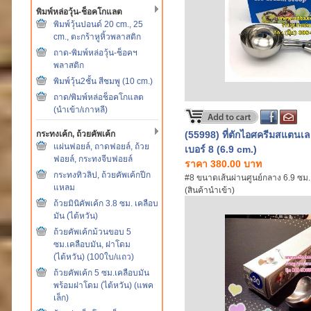
พิมพ์หล่อวุ้น-ช็อคโกแลต
พิมพ์วุ้นปอนด์ 20 cm., 25
cm., ตะกร้าหูหิ้วพลาสติก
ถาด-พิมพ์หล่อวุ้น-ช็อคฯ
พลาสติก
พิมพ์วุ้น2ชั้น สีชมพู (10 cm.)
ถาด/พิมพ์หล่อช็อคโกแลต
(นำเข้า/เกาหลี)
กระทงเค้ก, ถ้วยคัพเค้ก
(55998) ที่ตักไอศครีมสแตนเล
แผ่นฟอยล์, ถาดฟอยล์, ถ้วย
เบอร์ 8 (6.9 cm.)
ฟอยล์, กระทงจีบฟอยล์
ราคา 380.00 บาท
กระทงทิวลิป, ถ้วยคัพเค้กปีก
#8 ขนาดเส้นผ่านศูนย์กลาง 6.9 ซม. 
แหลม
(สินค้านำเข้า)
ถ้วยมินิคัพเค้ก 3.8 ซม. เคลือบ
มัน (ไต้หวัน)
ถ้วยคัพเค้กม้วนขอบ 5
ซม.เคลือบมัน, ฝาโดม
(ไต้หวัน) (100ใบ/แถว)
ถ้วยคัพเค้ก 5 ซม.เคลือบมัน
พร้อมฝาโดม (ไต้หวัน) (แพค
เล็ก)