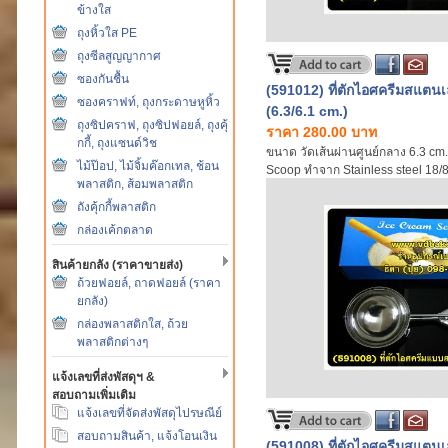
ข้างใส
ถุงหิ้วใส PE
ถุงซีลสูญญากาศ
ซองกันชื้น
(591012) ที่ตักไอศครีมสแตน
ซองคราฟท์, ถุงกระดาษหูหิ้ว
(6.3/6.1 cm.)
ถุงซิปคราฟ, ถุงซิปฟอยล์, ถุงคุ้
ราคา 280.00 บาท
กกี้, ถุงแซนด์วิช
ขนาด วัดเส้นผ่านศูนย์กลาง 6.3 cm
ไม้ป๊อป, ไม้จิ้มค๊อกเทล, ช้อน
Scoop ทำจาก Stainless steel 18/8 (ร
พลาสติก, ส้อมพลาสติก
เป็นชิ้นเดียวกันทั้งด้าม เพิ่มความแข
(สินค้านำเข้า)
ถังคุ้กกี้พลาสติก
กล่องเค้กตลาด
สินค้ายกลัง (ราคาขายส่ง)
ถ้วยฟอยล์, ถาดฟอยล์ (ราคา
ยกลัง)
กล่องพลาสติกใส, ถ้วย
พลาสติกต่างๆ
แจ้งเลขที่ส่งพัสดุฯ &
สอบถามเพิ่มเติม
แจ้งเลขที่จัดส่งพัสดุไปรษณีย์
สอบถามสินค้า, แจ้งโอนเงิน
(591008) ที่ตักไอศครีมสแตนเ