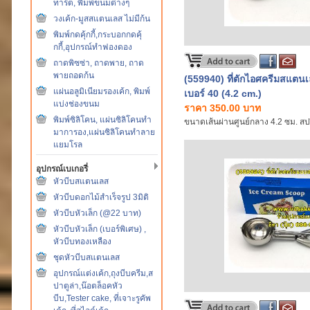
ทาร์ต, พิมพ์ขนมต่างๆ
วงเค้ก-มูสสแตนเลส ไม่มีก้น
พิมพ์กดคุ้กกี้,กระบอกกดคุ้
กกี้,อุปกรณ์ทำฟองดอง
ถาดพิซซ่า, ถาดพาย, ถาด
พายถอดก้น
(559940) ที่ตักไอศครีมสแตนเ
แผ่นอลูมิเนียมรองเค้ก, พิมพ์
เบอร์ 40 (4.2 cm.)
แบ่งช่องขนม
ราคา 350.00 บาท
พิมพ์ซิลิโคน, แผ่นซิลิโคนทำ
ขนาดเส้นผ่านศูนย์กลาง 4.2 ซม. สปร
มาการอง,แผ่นซิลิโคนทำลาย
แยมโรล
อุปกรณ์เบเกอรี่
หัวบีบสแตนเลส
หัวบีบดอกไม้สำเร็จรูป 3มิติ
หัวบีบหัวเล็ก (@22 บาท)
หัวบีบหัวเล็ก (เบอร์พิเศษ) ,
หัวบีบทองเหลือง
ชุดหัวบีบสแตนเลส
อุปกรณ์แต่งเค้ก,ถุงบีบครีม,ส
ปาตูล่า,น๊อตล็อคหัว
บีบ,Tester cake, ที่เจาะรูคัพ