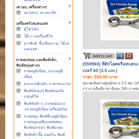
เตาอบ, เครื่องต่างๆ
เตาเครป, เตาอบเป็ด
เครื่องครัวสแตนเลส
ตู้โชว์เค้ก
โต๊ะวางเครื่องตีไข่
อ่างซิงค์, ชั้นเสียบถาด, โต๊ะส
แตนเลส
ถาดอบขนม และพิมพ์เค้ก,
(559960) ที่ตักไอศครีมสแตนเ
พิมพ์ขนมต่างๆ
เบอร์ 60 (3.5 cm.)
ถาดอลูมิเนียม, กะบะอลูมิ
เนียม
ราคา 350.00 บาท
ขนาดเส้นผ่านศูนย์กลาง 3.5 ซม. (ปร
ตะแกรงพักเค้ก, ถาด+ตะแกรง
กว่างานจีนที่ราคาอันละ 280 บาทค่
พิมพ์บัตเตอร์,พิมพ์ขนมปัง
แซนด์วิช
พิมพ์ขันข้าว, ถาดหม้อแกง
,กรวยอลูมิเนียม (ครีมฮอร์น)
ถาดหลุม, พิมพ์จีบอลูมิเนียม,
ถาดหลุมเคลือบเทฟล่อน,
พิมพ์ดอกจอก, พิมพ์มะยม
พิมพ์เค้ก ปั๊ม ถอดก้น, พิมพ์