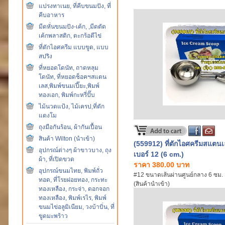
แปรงทาเนย, ที่คีบขนมปัง, ที่
คีบอาหาร
มีดหั่นขนมปัง-เค้ก, ,มีดตัด
เค้กพลาสติก, ตะกร้อตีไข่
ที่ตักไอศครีม แบบขูด, แบบ
สปริง
ที่หยอดโดนัท, ถาดหลุม
โดนัท, ที่หยอดช็อคฯสแตน
เลส,พิมพ์ขนมเปี๊ยะ,พิมพ์
ทองเอก, พิมพ์กะหรี่ปั๊บ
ไม้นวดแป้ง, ไม้เครป,ที่ตัก
แตงโม
ถุงมือกันร้อน, ผ้ากันเปื้อน
สินค้า Wilton (นำเข้า)
(559912) ที่ตักไอศครีมสแตนเ
อุปกรณ์ต่างๆ ผ้าขาวบาง, ถุง
เบอร์ 12 (6 cm.)
ผ้า, ที่เปิดขวด
ราคา 380.00 บาท
อุปกรณ์ขนมไทย, พิมพ์ถั่ว
#12 ขนาดเส้นผ่านศูนย์กลาง 6 ซม. ส
ทอด, ที่โรยฝอยทอง, กระทะ
(สินค้านำเข้า)
ทองเหลือง, กระจ่า, ดอกจอก
ทองเหลือง, พิมพ์เรไร, พิมพ์
ขนมไข่อลูมิเนียม, วงบ้าบิ่น, ที่
ขูดมะพร้าว