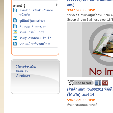
cm.)
สาระน่ารู้
ราคา 280.00 บาท
ลายหัวบีบครีมสำหรับแต่ง
หน้าเค้ก
ขนาด วัดเส้นผ่านศูนย์กลาง 7 cm. 
Scoop ทำจาก Stainless steel 18/8 (ร
รูปพิมพ์วุ้นลายต่างๆ
เป็นชิ้นเดียวกันทั้งด้าม เพิ่มความแข
ที่มาของเค้กแต่งงาน
(สินค้านำเข้า)
ร้านอุปกรณ์เบเกอรี่
รวมรูปภาพเค้ก & คัพเค้ก
รายละเอียดที่น่าสนใจ M
วิธีการชำระเงิน
ติดต่อเรา
เกี่ยวกับเรา
(สินค้าหมด) (5a00201) ที่ตั
(ไต้หวัน) เบอร์ 14
ราคา 350.00 บาท
ทำจากสแตนเลสอย่างดี