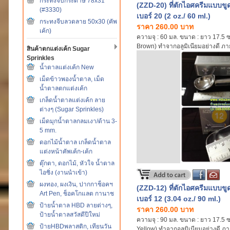
กระทงจีบกระดาษ 78x31
(ZZD-20) ที่ตักไอศครีมแบบขู
(#3330)
เบอร์ 20 (2 oz./ 60 ml.)
กระทงจีบลวดลาย 50x30 (คัพ
ราคา 260.00 บาท
เค้ก)
ความจุ : 60 มล. ขนาด : ยาว 17.5 
Brown) ทำจากอลูมิเนียมอย่างดี ภ
สินค้าตกแต่งเค้ก Sugar
ทำให้ใช้งานง่าย Polished cast al
Sprinkles
defrosting, (Hand wash only)
น้ำตาลแต่งเค้ก New
เม็ดข้าวพองน้ำตาล, เม็ด
น้ำตาลตกแต่งเค้ก
เกล็ดน้ำตาลแต่งเค้ก ลาย
ต่างๆ (Sugar Sprinkles)
เม็ดมุกน้ำตาลกลมเงา/ด้าน 3-
5 mm.
ดอกไม้น้ำตาล เกล็ดน้ำตาล
แต่งหน้าคัพเค้ก-เค้ก
ตุ๊กตา, ดอกไม้, หัวใจ น้ำตาล
ไอซิ่ง (งานนำเข้า)
ผงทอง, ผงเงิน, ปากกาช็อคฯ
(ZZD-12) ที่ตักไอศครีมแบบขู
Art Pen, ช็อคโกแลต กานาช
เบอร์ 12 (3.04 oz./ 90 ml.)
ป้ายน้ำตาล HBD ลายต่างๆ,
ราคา 260.00 บาท
ป้ายน้ำตาลสวัสดีปีใหม่
ความจุ : 90 มล. ขนาด : ยาว 17.5 
ป้ายHBDพลาสติก, เทียนวัน
Yellow) ทำจากอลูมิเนียมอย่างดี ภ