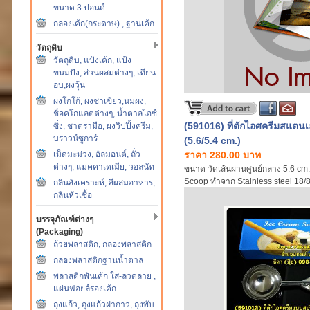
ขนาด 3 ปอนด์
กล่องเค้ก(กระดาษ) , ฐานเค้ก
วัตถุดิบ
วัตถุดิบ, แป้งเค้ก, แป้ง
ขนมปัง, ส่วนผสมต่างๆ, เทียน
อบ,ผงวุ้น
ผงโกโก้, ผงชาเขียว,นมผง,
ช็อคโกแลตต่างๆ, น้ำตาลไอซ์
(591016) ที่ตักไอศครีมสแตน
ซิ่ง, ชาตรามือ, ผงวิปปิ้งครีม,
บราวน์ซูการ์
(5.6/5.4 cm.)
เม็ดมะม่วง, อัลมอนต์, ถั่ว
ราคา 280.00 บาท
ต่างๆ, แมคคาเดเมีย, วอลนัท
ขนาด วัดเส้นผ่านศูนย์กลาง 5.6 cm
Scoop ทำจาก Stainless steel 18/8 (ร
กลิ่นสังเคราะห์, สีผสมอาหาร,
เป็นชิ้นเดียวกันทั้งด้าม เพิ่มความแข
กลิ่นหัวเชื้อ
(สินค้านำเข้า)
บรรจุภัณฑ์ต่างๆ
(Packaging)
ถ้วยพลาสติก, กล่องพลาสติก
กล่องพลาสติกฐานน้ำตาล
พลาสติกพันเค้ก ใส-ลวดลาย ,
แผ่นฟอยล์รองเค้ก
ถุงแก้ว, ถุงแก้วฝากาว, ถุงพับ