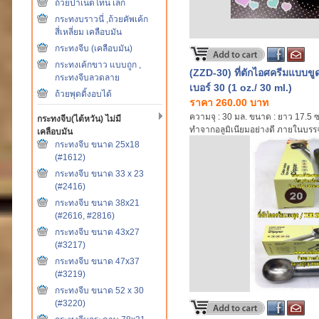
ถ้วยปาเน็ตโทน เล็ก
กระทงบราวนี่ ,ถ้วยคัพเค้ก
สี่เหลี่ยม เคลือบมัน
กระทงจีบ (เคลือบมัน)
กระทงเค้กขาว แบบถูก ,
(ZZD-30) ที่ตักไอศครีมแบบขู
กระทงจีบลวดลาย
เบอร์ 30 (1 oz./ 30 ml.)
ถ้วยพุดดิ้งอบได้
ราคา 260.00 บาท
ความจุ : 30 มล. ขนาด : ยาว 17.5 
กระทงจีบ(ไต้หวัน) ไม่มี
ทำจากอลูมิเนียมอย่างดี ภายในบรรจ
เคลือบมัน
งานง่าย Polished cast alumininum 
กระทงจีบ ขนาด 25x18
(Hand wash only)
(#1612)
กระทงจีบ ขนาด 33 x 23
(#2416)
กระทงจีบ ขนาด 38x21
(#2616, #2816)
กระทงจีบ ขนาด 43x27
(#3217)
กระทงจีบ ขนาด 47x37
(#3219)
กระทงจีบ ขนาด 52 x 30
(#3220)