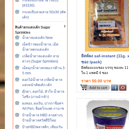
กระทงจีบกระดาษ 78x31
(#3330)
กระทงจีบลวดลาย 50x30 (คัพ
เค้ก)
สินค้าตกแต่งเค้ก Sugar
Sprinkles
น้ำตาลแต่งเค้ก New
เม็ดข้าวพองน้ำตาล, เม็ด
น้ำตาลตกแต่งเค้ก
ยีสต์ผง saf-instant (11g. 
เกล็ดน้ำตาลแต่งเค้ก ลาย
ต่างๆ (Sugar Sprinkles)
ซอง /pack)
ยีสต์ผงแบบซอง บรรจุ ซองละ 11 
เม็ดมุกน้ำตาลกลมเงา/ด้าน 3-
ใน 1 แพคมี 4 ซอง
5 mm.
ดอกไม้น้ำตาล เกล็ดน้ำตาล
ราคา 50.00 บาท
แต่งหน้าคัพเค้ก-เค้ก
ตุ๊กตา, ดอกไม้, หัวใจ น้ำตาล
ไอซิ่ง (งานนำเข้า)
ผงทอง, ผงเงิน, ปากกาช็อคฯ
Art Pen, ช็อคโกแลต กานาช
ป้ายน้ำตาล HBD ลายต่างๆ,
ป้ายน้ำตาลสวัสดีปีใหม่
ป้ายHBDพลาสติก, เทียนวัน