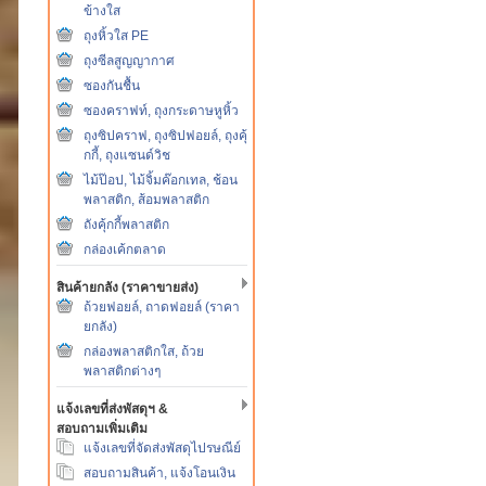
ข้างใส
ถุงหิ้วใส PE
ถุงซีลสูญญากาศ
ซองกันชื้น
ซองคราฟท์, ถุงกระดาษหูหิ้ว
ถุงซิปคราฟ, ถุงซิปฟอยล์, ถุงคุ้
กกี้, ถุงแซนด์วิช
ไม้ป๊อป, ไม้จิ้มค๊อกเทล, ช้อน
พลาสติก, ส้อมพลาสติก
ถังคุ้กกี้พลาสติก
กล่องเค้กตลาด
สินค้ายกลัง (ราคาขายส่ง)
ถ้วยฟอยล์, ถาดฟอยล์ (ราคา
ยกลัง)
กล่องพลาสติกใส, ถ้วย
พลาสติกต่างๆ
แจ้งเลขที่ส่งพัสดุฯ &
สอบถามเพิ่มเติม
แจ้งเลขที่จัดส่งพัสดุไปรษณีย์
สอบถามสินค้า, แจ้งโอนเงิน