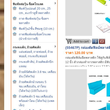
พิมพ์หล่อวุ้น-ช็อคโกแลต
พิมพ์วุ้นปอนด์ 20 cm., 25
cm., ตะกร้าหูหิ้วพลาสติก
ถาด-พิมพ์หล่อวุ้น-ช็อคฯ
พลาสติก
พิมพ์วุ้น2ชั้น สีชมพู (10 cm.)
ถาด/พิมพ์หล่อช็อคโกแลต
(นำเข้า/เกาหลี)
กระทงเค้ก, ถ้วยคัพเค้ก
(55467P) กล่องตัดฟิลม์พลาสต
แผ่นฟอยล์, ถาดฟอยล์, ถ้วย
ราคา 120.00 บาท
ฟอยล์, กระทงจีบฟอยล์
กล่องตัดฟิล์มยืดพลาสติก ใช้คู่กับฟ
กระทงทิวลิป, ถ้วยคัพเค้กปีก
12 นิ้ว ตัวกล่องทำจากพลาสติก มีฟั
แหลม
ขนาดกล่อง กว้าง 2.5" x ยาว 12.5" x
ถ้วยมินิคัพเค้ก 3.8 ซม. เคลือบ
มัน (ไต้หวัน)
ถ้วยคัพเค้กม้วนขอบ 5
ซม.เคลือบมัน, ฝาโดม
(ไต้หวัน) (100ใบ/แถว)
ถ้วยคัพเค้ก 5 ซม.เคลือบมัน
พร้อมฝาโดม (ไต้หวัน) (แพค
เล็ก)