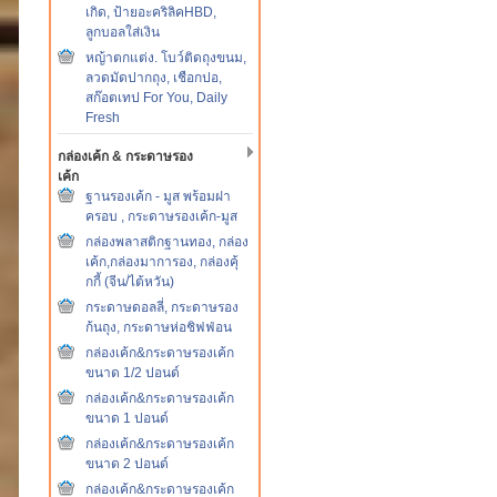
เกิด, ป้ายอะคริลิคHBD,
ลูกบอลใส่เงิน
หญ้าตกแต่ง. โบว์ติดถุงขนม,
ลวดมัดปากถุง, เชือกปอ,
สก๊อตเทป For You, Daily
Fresh
กล่องเค้ก & กระดาษรอง
เค้ก
ฐานรองเค้ก - มูส พร้อมฝา
ครอบ , กระดาษรองเค้ก-มูส
กล่องพลาสติกฐานทอง, กล่อง
เค้ก,กล่องมาการอง, กล่องคุ้
กกี้ (จีน/ไต้หวัน)
กระดาษดอลลี่, กระดาษรอง
ก้นถุง, กระดาษห่อชิฟฟ่อน
กล่องเค้ก&กระดาษรองเค้ก
ขนาด 1/2 ปอนด์
กล่องเค้ก&กระดาษรองเค้ก
ขนาด 1 ปอนด์
กล่องเค้ก&กระดาษรองเค้ก
ขนาด 2 ปอนด์
กล่องเค้ก&กระดาษรองเค้ก