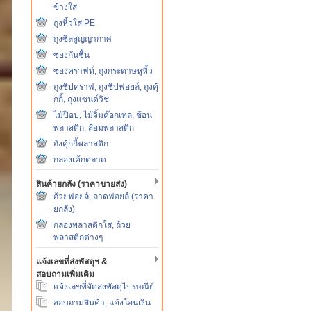
ข้างใส
ถุงหิ้วใส PE
ถุงซีลสูญญากาศ
ซองกันชื้น
ซองคราฟท์, ถุงกระดาษหูหิ้ว
ถุงซิปคราฟ, ถุงซิปฟอยล์, ถุงคุ้
กกี้, ถุงแซนด์วิช
ไม้ป๊อป, ไม้จิ้มค๊อกเทล, ช้อน
พลาสติก, ส้อมพลาสติก
ถังคุ้กกี้พลาสติก
กล่องเค้กตลาด
สินค้ายกลัง (ราคาขายส่ง)
ถ้วยฟอยล์, ถาดฟอยล์ (ราคา
ยกลัง)
กล่องพลาสติกใส, ถ้วย
พลาสติกต่างๆ
แจ้งเลขที่ส่งพัสดุฯ &
สอบถามเพิ่มเติม
แจ้งเลขที่จัดส่งพัสดุไปรษณีย์
สอบถามสินค้า, แจ้งโอนเงิน