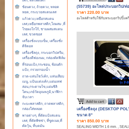
เค้ก, ที่สไลด์เค้ก
(55739) อะไหล่ประบอกวิป/ท่อ
ช้อนตวง, ถ้วยตวง, หลอด
หยด, กระบวยสแตนเลส
ราคา 220.00 บาท
อะไหล่สำหรับใช้กับหระบอกวิปปิ้งคร
แก้วตวง,เหยือกสแตน
เลส,เหยือกพลาสติก,โถผสม ,ที่
โรยผงโกโก้, ชามผสมสแตน
เลส, ขวดซอส
เครื่องชั่งแบบเข็ม, เครื่องชั่ง
ดิจิตอล
เครื่องซีลถุง, กระบอกวิปครีม,
เครื่องตีฟองนม, กล่องตัดฟิล์ม
ที่ร่อนแป้ง,กระชอน, ช้อนตัก
แป้ง, กรวยกรองน้ำ
ถาด-แท่นโชว์เค้ก, แท่นเสียบ
เมนู, แป้นแต่งเค้ก,แผ่นเทฟ
ล่อน,กระดาษไข,แผ่นซิลิ
โคน,เกย์วัดอุณหภูมิ,นาฬิกา
จับเวลา
กะบะพลาสติก, ถาดพลาสติก,
เครื่องซีลถุง (DESKTOP POL
กล่องใส่หลอด
ขนาด 8"
พายต่างๆ, ที่ตัดแป้งสแตน
เลส, ที่ตัดพิซซ่า, ที่ขูดเนย,ที่
ราคา 850.00 บาท
ตัดวุ้น, ที่บดมัน
SEALING WIDTH 1.6 mm. , SEAL