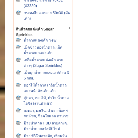
กระทงจีบกระดาษ 78x31
(#3330)
กระทงจีบลวดลาย 50x30 (คัพ
เค้ก)
สินค้าตกแต่งเค้ก Sugar
Sprinkles
น้ำตาลแต่งเค้ก New
เม็ดข้าวพองน้ำตาล, เม็ด
น้ำตาลตกแต่งเค้ก
เกล็ดน้ำตาลแต่งเค้ก ลาย
ต่างๆ (Sugar Sprinkles)
เม็ดมุกน้ำตาลกลมเงา/ด้าน 3-
5 mm.
ดอกไม้น้ำตาล เกล็ดน้ำตาล
แต่งหน้าคัพเค้ก-เค้ก
ตุ๊กตา, ดอกไม้, หัวใจ น้ำตาล
ไอซิ่ง (งานนำเข้า)
ผงทอง, ผงเงิน, ปากกาช็อคฯ
Art Pen, ช็อคโกแลต กานาช
ป้ายน้ำตาล HBD ลายต่างๆ,
ป้ายน้ำตาลสวัสดีปีใหม่
ป้ายHBDพลาสติก, เทียนวัน