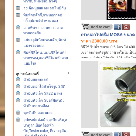
ทาร์ต, พิมพ์ขนมต่างๆ
วงเค้ก-มูสสแตนเลส ไม่มีก้น
พิมพ์กดคุ้กกี้,กระบอกกดคุ้
กกี้,อุปกรณ์ทำฟองดอง
ถาดพิซซ่า, ถาดพาย, ถาด
พายถอดก้น
กระบอกวิปครีม MOSA ขนาด 0
แผ่นอลูมิเนียมรองเค้ก, พิมพ์
ราคา 2300.00 บาท
แบ่งช่องขนม
วิธีใช้ วิปน้ำ ขนาด 0.5 ลิตร ใส่ 4
พิมพ์ซิลิโคน, แผ่นซิลิโคนทำ
เขย่าจนกระทั่งรู้สึกว่าข้างในไม่เป็น
มาการอง,แผ่นซิลิโคนทำลาย
ออกมา, วิปผง ใส่ผงวิป 125 กรัม ใ
แยมโรล
cc. เขย่าจนกระทั่งละลาย อัดหลอดแก
เป็นน้ำ
อุปกรณ์เบเกอรี่
หัวบีบสแตนเลส
หัวบีบดอกไม้สำเร็จรูป 3มิติ
หัวบีบหัวเล็ก (@22 บาท)
หัวบีบหัวเล็ก (เบอร์พิเศษ) ,
หัวบีบทองเหลือง
ชุดหัวบีบสแตนเลส
อุปกรณ์แต่งเค้ก,ถุงบีบครีม,ส
ปาตูล่า,น๊อตล็อคหัว
บีบ,Tester cake, ที่เจาะรูคัพ