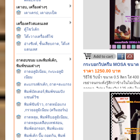
เตาอบ, เครื่องต่างๆ
เตาเครป, เตาอบเป็ด
เครื่องครัวสแตนเลส
ตู้โชว์เค้ก
โต๊ะวางเครื่องตีไข่
อ่างซิงค์, ชั้นเสียบถาด, โต๊ะส
แตนเลส
ถาดอบขนม และพิมพ์เค้ก,
กระบอกวิปครีม MOSA ขนาด 0
พิมพ์ขนมต่างๆ
ราคา 1250.00 บาท
ถาดอลูมิเนียม, กะบะอลูมิ
เนียม
วิธีใช้ วิปน้ำ ขนาด 0.5 ลิตร ใส่ 4
เขย่าจนกระทั่งรู้สึกว่าข้างในไม่เป็น
ตะแกรงพักเค้ก, ถาด+ตะแกรง
ออกมา, วิปผง ใส่ผงวิป 125 กรัม ใ
พิมพ์บัตเตอร์,พิมพ์ขนมปัง
cc. เขย่าจนกระทั่งละลาย อัดหลอดแก
แซนด์วิช
เป็นน้ำ
พิมพ์ขันข้าว, ถาดหม้อแกง
,กรวยอลูมิเนียม (ครีมฮอร์น)
ถาดหลุม, พิมพ์จีบอลูมิเนียม,
ถาดหลุมเคลือบเทฟล่อน,
พิมพ์ดอกจอก, พิมพ์มะยม
พิมพ์เค้ก ปั๊ม ถอดก้น, พิมพ์