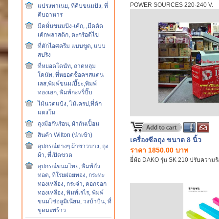
POWER SOURCES 220-240 V.
แปรงทาเนย, ที่คีบขนมปัง, ที่
คีบอาหาร
มีดหั่นขนมปัง-เค้ก, ,มีดตัด
เค้กพลาสติก, ตะกร้อตีไข่
ที่ตักไอศครีม แบบขูด, แบบ
สปริง
ที่หยอดโดนัท, ถาดหลุม
โดนัท, ที่หยอดช็อคฯสแตน
เลส,พิมพ์ขนมเปี๊ยะ,พิมพ์
ทองเอก, พิมพ์กะหรี่ปั๊บ
ไม้นวดแป้ง, ไม้เครป,ที่ตัก
แตงโม
ถุงมือกันร้อน, ผ้ากันเปื้อน
สินค้า Wilton (นำเข้า)
เครื่องซีลถุง ขนาด 8 นิ้ว
อุปกรณ์ต่างๆ ผ้าขาวบาง, ถุง
ราคา 1850.00 บาท
ผ้า, ที่เปิดขวด
ยี่ห้อ DAKO รุ่น SK 210 ปรับความร้
อุปกรณ์ขนมไทย, พิมพ์ถั่ว
ทอด, ที่โรยฝอยทอง, กระทะ
ทองเหลือง, กระจ่า, ดอกจอก
ทองเหลือง, พิมพ์เรไร, พิมพ์
ขนมไข่อลูมิเนียม, วงบ้าบิ่น, ที่
ขูดมะพร้าว