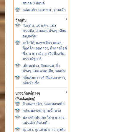
ขนาด 3 ปอนด์
กล่องเค้ก(กระดาษ) , ฐานเค้ก
วัตถุดิบ
วัตถุดิบ, แป้งเค้ก, แป้ง
ขนมปัง, ส่วนผสมต่างๆ, เทียน
อบ,ผงวุ้น
ผงโกโก้, ผงชาเขียว,นมผง,
ช็อคโกแลตต่างๆ, น้ำตาลไอซ์
ซิ่ง, ชาตรามือ, ผงวิปปิ้งครีม,
บราวน์ซูการ์
เม็ดมะม่วง, อัลมอนต์, ถั่ว
ต่างๆ, แมคคาเดเมีย, วอลนัท
กลิ่นสังเคราะห์, สีผสมอาหาร,
กลิ่นหัวเชื้อ
บรรจุภัณฑ์ต่างๆ
(Packaging)
ถ้วยพลาสติก, กล่องพลาสติก
กล่องพลาสติกฐานน้ำตาล
พลาสติกพันเค้ก ใส-ลวดลาย ,
แผ่นฟอยล์รองเค้ก
ถุงแก้ว, ถุงแก้วฝากาว, ถุงพับ