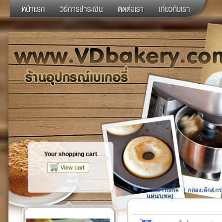
Your shopping cart
Site Home
|
กล่องเค้ก&ก
แผ่น/แพค)