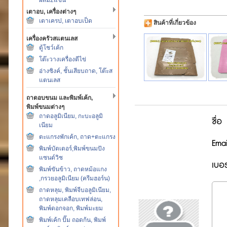
เตาอบ, เครื่องต่างๆ
เตาเครป, เตาอบเป็ด
สินค้าที่เกี่ยวข้อง
เครื่องครัวสแตนเลส
ตู้โชว์เค้ก
โต๊ะวางเครื่องตีไข่
อ่างซิงค์, ชั้นเสียบถาด, โต๊ะส
แตนเลส
ถาดอบขนม และพิมพ์เค้ก,
พิมพ์ขนมต่างๆ
ถาดอลูมิเนียม, กะบะอลูมิ
ชื่อ
เนียม
ตะแกรงพักเค้ก, ถาด+ตะแกรง
Emai
พิมพ์บัตเตอร์,พิมพ์ขนมปัง
แซนด์วิช
เบอร
พิมพ์ขันข้าว, ถาดหม้อแกง
,กรวยอลูมิเนียม (ครีมฮอร์น)
ถาดหลุม, พิมพ์จีบอลูมิเนียม,
ถาดหลุมเคลือบเทฟล่อน,
พิมพ์ดอกจอก, พิมพ์มะยม
พิมพ์เค้ก ปั๊ม ถอดก้น, พิมพ์