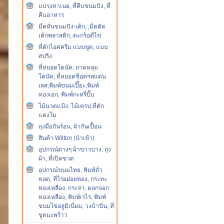
แปรงทาเนย, ที่คีบขนมปัง, ที่
คีบอาหาร
มีดหั่นขนมปัง-เค้ก, ,มีดตัด
เค้กพลาสติก, ตะกร้อตีไข่
ที่ตักไอศครีม แบบขูด, แบบ
สปริง
ที่หยอดโดนัท, ถาดหลุม
โดนัท, ที่หยอดช็อคฯสแตน
เลส,พิมพ์ขนมเปี๊ยะ,พิมพ์
ทองเอก, พิมพ์กะหรี่ปั๊บ
ไม้นวดแป้ง, ไม้เครป,ที่ตัก
แตงโม
ถุงมือกันร้อน, ผ้ากันเปื้อน
สินค้า Wilton (นำเข้า)
อุปกรณ์ต่างๆ ผ้าขาวบาง, ถุง
ผ้า, ที่เปิดขวด
อุปกรณ์ขนมไทย, พิมพ์ถั่ว
ทอด, ที่โรยฝอยทอง, กระทะ
ทองเหลือง, กระจ่า, ดอกจอก
ทองเหลือง, พิมพ์เรไร, พิมพ์
ขนมไข่อลูมิเนียม, วงบ้าบิ่น, ที่
ขูดมะพร้าว