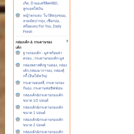
เกิด, ป้ายอะคริลิคHBD,
ลูกบอลใส่เงิน
หญ้าตกแต่ง. โบว์ติดถุงขนม,
ลวดมัดปากถุง, เชือกปอ,
สก๊อตเทป For You, Daily
Fresh
กล่องเค้ก & กระดาษรอง
เค้ก
ฐานรองเค้ก - มูส พร้อมฝา
ครอบ , กระดาษรองเค้ก-มูส
กล่องพลาสติกฐานทอง, กล่อง
เค้ก,กล่องมาการอง, กล่องคุ้
กกี้ (จีน/ไต้หวัน)
กระดาษดอลลี่, กระดาษรอง
ก้นถุง, กระดาษห่อชิฟฟ่อน
กล่องเค้ก&กระดาษรองเค้ก
ขนาด 1/2 ปอนด์
กล่องเค้ก&กระดาษรองเค้ก
ขนาด 1 ปอนด์
กล่องเค้ก&กระดาษรองเค้ก
ขนาด 2 ปอนด์
กล่องเค้ก&กระดาษรองเค้ก