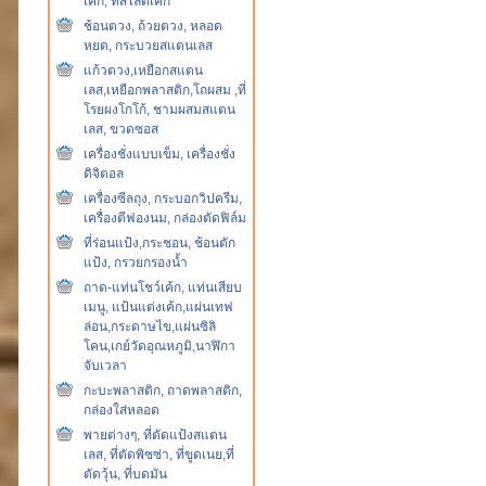
เค้ก, ที่สไลด์เค้ก
ช้อนตวง, ถ้วยตวง, หลอด
หยด, กระบวยสแตนเลส
แก้วตวง,เหยือกสแตน
เลส,เหยือกพลาสติก,โถผสม ,ที่
โรยผงโกโก้, ชามผสมสแตน
เลส, ขวดซอส
เครื่องชั่งแบบเข็ม, เครื่องชั่ง
ดิจิตอล
เครื่องซีลถุง, กระบอกวิปครีม,
เครื่องตีฟองนม, กล่องตัดฟิล์ม
ที่ร่อนแป้ง,กระชอน, ช้อนตัก
แป้ง, กรวยกรองน้ำ
ถาด-แท่นโชว์เค้ก, แท่นเสียบ
เมนู, แป้นแต่งเค้ก,แผ่นเทฟ
ล่อน,กระดาษไข,แผ่นซิลิ
โคน,เกย์วัดอุณหภูมิ,นาฬิกา
จับเวลา
กะบะพลาสติก, ถาดพลาสติก,
กล่องใส่หลอด
พายต่างๆ, ที่ตัดแป้งสแตน
เลส, ที่ตัดพิซซ่า, ที่ขูดเนย,ที่
ตัดวุ้น, ที่บดมัน