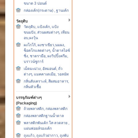
ขนาด 3 ปอนด์
กล่องเค้ก(กระดาษ) , ฐานเค้ก
วัตถุดิบ
วัตถุดิบ, แป้งเค้ก, แป้ง
ขนมปัง, ส่วนผสมต่างๆ, เทียน
อบ,ผงวุ้น
ผงโกโก้, ผงชาเขียว,นมผง,
ช็อคโกแลตต่างๆ, น้ำตาลไอซ์
ซิ่ง, ชาตรามือ, ผงวิปปิ้งครีม,
บราวน์ซูการ์
เม็ดมะม่วง, อัลมอนต์, ถั่ว
ต่างๆ, แมคคาเดเมีย, วอลนัท
กลิ่นสังเคราะห์, สีผสมอาหาร,
กลิ่นหัวเชื้อ
บรรจุภัณฑ์ต่างๆ
(Packaging)
ถ้วยพลาสติก, กล่องพลาสติก
กล่องพลาสติกฐานน้ำตาล
พลาสติกพันเค้ก ใส-ลวดลาย ,
แผ่นฟอยล์รองเค้ก
ถุงแก้ว, ถุงแก้วฝากาว, ถุงพับ