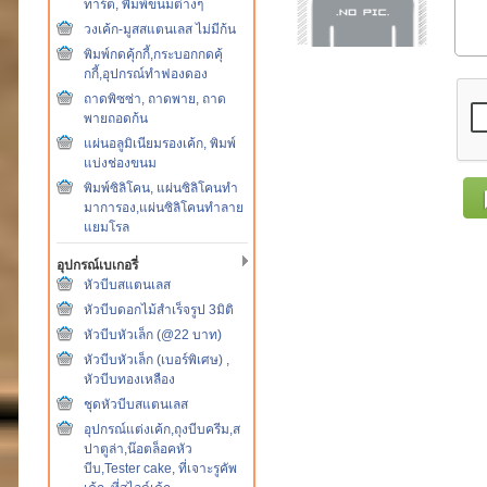
ทาร์ต, พิมพ์ขนมต่างๆ
วงเค้ก-มูสสแตนเลส ไม่มีก้น
พิมพ์กดคุ้กกี้,กระบอกกดคุ้
กกี้,อุปกรณ์ทำฟองดอง
ถาดพิซซ่า, ถาดพาย, ถาด
พายถอดก้น
แผ่นอลูมิเนียมรองเค้ก, พิมพ์
แบ่งช่องขนม
พิมพ์ซิลิโคน, แผ่นซิลิโคนทำ
มาการอง,แผ่นซิลิโคนทำลาย
แยมโรล
อุปกรณ์เบเกอรี่
หัวบีบสแตนเลส
หัวบีบดอกไม้สำเร็จรูป 3มิติ
หัวบีบหัวเล็ก (@22 บาท)
หัวบีบหัวเล็ก (เบอร์พิเศษ) ,
หัวบีบทองเหลือง
ชุดหัวบีบสแตนเลส
อุปกรณ์แต่งเค้ก,ถุงบีบครีม,ส
ปาตูล่า,น๊อตล็อคหัว
บีบ,Tester cake, ที่เจาะรูคัพ