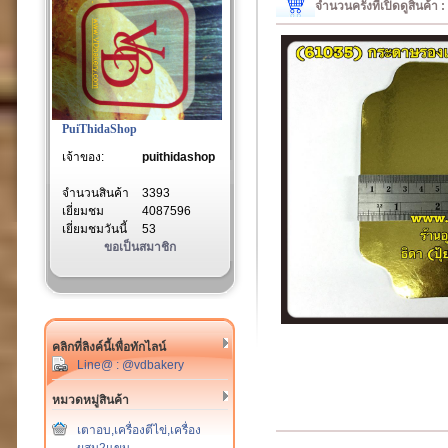
จำนวนครั้งที่เปิดดูสินค้า
PuiThidaShop
เจ้าของ:
puithidashop
จำนวนสินค้า
3393
เยี่ยมชม
4087596
เยี่ยมชมวันนี้
53
ขอเป็นสมาชิก
คลิกที่ลิงค์นี้เพื่อทักไลน์
Line@ : @vdbakery
หมวดหมู่สินค้า
เตาอบ,เครื่องตีไข่,เครื่อง
ผสม2แขน