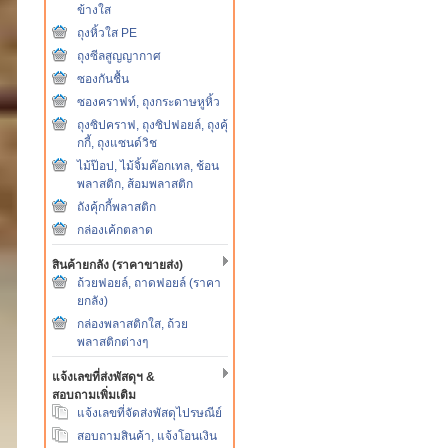
ข้างใส
ถุงหิ้วใส PE
ถุงซีลสูญญากาศ
ซองกันชื้น
ซองคราฟท์, ถุงกระดาษหูหิ้ว
ถุงซิปคราฟ, ถุงซิปฟอยล์, ถุงคุ้
กกี้, ถุงแซนด์วิช
ไม้ป๊อป, ไม้จิ้มค๊อกเทล, ช้อน
พลาสติก, ส้อมพลาสติก
ถังคุ้กกี้พลาสติก
กล่องเค้กตลาด
สินค้ายกลัง (ราคาขายส่ง)
ถ้วยฟอยล์, ถาดฟอยล์ (ราคา
ยกลัง)
กล่องพลาสติกใส, ถ้วย
พลาสติกต่างๆ
แจ้งเลขที่ส่งพัสดุฯ &
สอบถามเพิ่มเติม
แจ้งเลขที่จัดส่งพัสดุไปรษณีย์
สอบถามสินค้า, แจ้งโอนเงิน