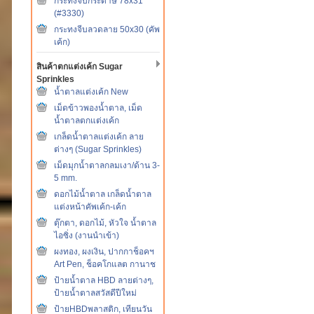
กระทงจีบกระดาษ 78x31
(#3330)
กระทงจีบลวดลาย 50x30 (คัพ
เค้ก)
สินค้าตกแต่งเค้ก Sugar
Sprinkles
น้ำตาลแต่งเค้ก New
เม็ดข้าวพองน้ำตาล, เม็ด
น้ำตาลตกแต่งเค้ก
เกล็ดน้ำตาลแต่งเค้ก ลาย
ต่างๆ (Sugar Sprinkles)
เม็ดมุกน้ำตาลกลมเงา/ด้าน 3-
5 mm.
ดอกไม้น้ำตาล เกล็ดน้ำตาล
แต่งหน้าคัพเค้ก-เค้ก
ตุ๊กตา, ดอกไม้, หัวใจ น้ำตาล
ไอซิ่ง (งานนำเข้า)
ผงทอง, ผงเงิน, ปากกาช็อคฯ
Art Pen, ช็อคโกแลต กานาช
ป้ายน้ำตาล HBD ลายต่างๆ,
ป้ายน้ำตาลสวัสดีปีใหม่
ป้ายHBDพลาสติก, เทียนวัน