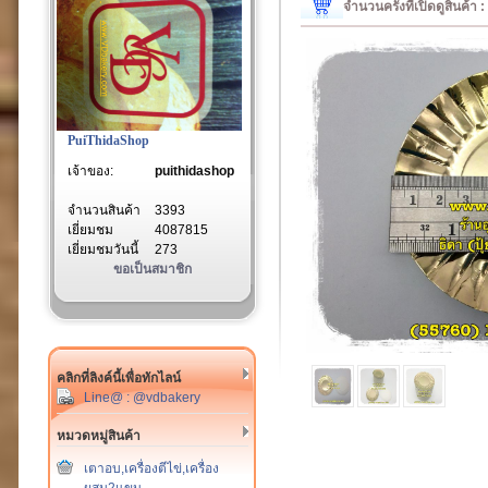
จำนวนครั้งที่เปิดดูสินค้า 
PuiThidaShop
เจ้าของ:
puithidashop
จำนวนสินค้า
3393
เยี่ยมชม
4087815
เยี่ยมชมวันนี้
273
ขอเป็นสมาชิก
คลิกที่ลิงค์นี้เพื่อทักไลน์
Line@ : @vdbakery
หมวดหมู่สินค้า
เตาอบ,เครื่องตีไข่,เครื่อง
ผสม2แขน