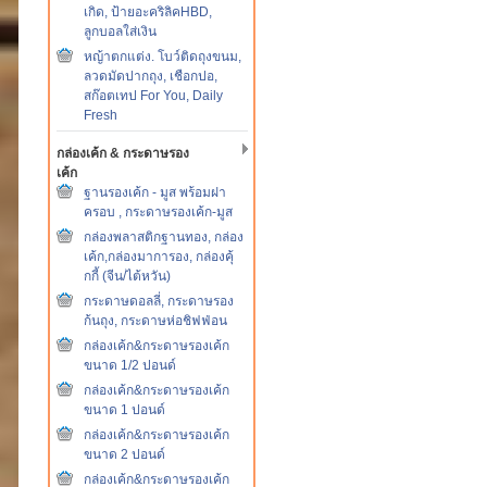
เกิด, ป้ายอะคริลิคHBD,
ลูกบอลใส่เงิน
หญ้าตกแต่ง. โบว์ติดถุงขนม,
ลวดมัดปากถุง, เชือกปอ,
สก๊อตเทป For You, Daily
Fresh
กล่องเค้ก & กระดาษรอง
เค้ก
ฐานรองเค้ก - มูส พร้อมฝา
ครอบ , กระดาษรองเค้ก-มูส
กล่องพลาสติกฐานทอง, กล่อง
เค้ก,กล่องมาการอง, กล่องคุ้
กกี้ (จีน/ไต้หวัน)
กระดาษดอลลี่, กระดาษรอง
ก้นถุง, กระดาษห่อชิฟฟ่อน
กล่องเค้ก&กระดาษรองเค้ก
ขนาด 1/2 ปอนด์
กล่องเค้ก&กระดาษรองเค้ก
ขนาด 1 ปอนด์
กล่องเค้ก&กระดาษรองเค้ก
ขนาด 2 ปอนด์
กล่องเค้ก&กระดาษรองเค้ก