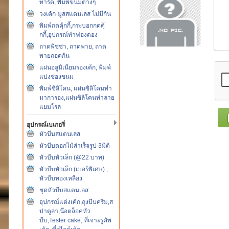
ทาร์ต, พิมพ์ขนมต่างๆ
วงเค้ก-มูสสแตนเลส ไม่มีก้น
พิมพ์กดคุ้กกี้,กระบอกกดคุ้
กกี้,อุปกรณ์ทำฟองดอง
ถาดพิซซ่า, ถาดพาย, ถาด
พายถอดก้น
แผ่นอลูมิเนียมรองเค้ก, พิมพ์
แบ่งช่องขนม
พิมพ์ซิลิโคน, แผ่นซิลิโคนทำ
มาการอง,แผ่นซิลิโคนทำลาย
แยมโรล
อุปกรณ์เบเกอรี่
หัวบีบสแตนเลส
หัวบีบดอกไม้สำเร็จรูป 3มิติ
หัวบีบหัวเล็ก (@22 บาท)
หัวบีบหัวเล็ก (เบอร์พิเศษ) ,
หัวบีบทองเหลือง
ชุดหัวบีบสแตนเลส
อุปกรณ์แต่งเค้ก,ถุงบีบครีม,ส
ปาตูล่า,น๊อตล็อคหัว
บีบ,Tester cake, ที่เจาะรูคัพ