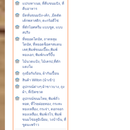
แปรงทาเนย, ที่คีบขนมปัง, ที่
คีบอาหาร
มีดหั่นขนมปัง-เค้ก, ,มีดตัด
เค้กพลาสติก, ตะกร้อตีไข่
ที่ตักไอศครีม แบบขูด, แบบ
สปริง
ที่หยอดโดนัท, ถาดหลุม
โดนัท, ที่หยอดช็อคฯสแตน
เลส,พิมพ์ขนมเปี๊ยะ,พิมพ์
ทองเอก, พิมพ์กะหรี่ปั๊บ
ไม้นวดแป้ง, ไม้เครป,ที่ตัก
แตงโม
ถุงมือกันร้อน, ผ้ากันเปื้อน
สินค้า Wilton (นำเข้า)
อุปกรณ์ต่างๆ ผ้าขาวบาง, ถุง
ผ้า, ที่เปิดขวด
อุปกรณ์ขนมไทย, พิมพ์ถั่ว
ทอด, ที่โรยฝอยทอง, กระทะ
ทองเหลือง, กระจ่า, ดอกจอก
ทองเหลือง, พิมพ์เรไร, พิมพ์
ขนมไข่อลูมิเนียม, วงบ้าบิ่น, ที่
ขูดมะพร้าว