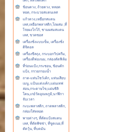
เค้ก, ที่สไลด์เค้ก
ช้อนตวง, ถ้วยตวง, หลอด
หยด, กระบวยสแตนเลส
แก้วตวง,เหยือกสแตน
เลส,เหยือกพลาสติก,โถผสม ,ที่
โรยผงโกโก้, ชามผสมสแตน
เลส, ขวดซอส
เครื่องชั่งแบบเข็ม, เครื่องชั่ง
ดิจิตอล
เครื่องซีลถุง, กระบอกวิปครีม,
เครื่องตีฟองนม, กล่องตัดฟิล์ม
ที่ร่อนแป้ง,กระชอน, ช้อนตัก
แป้ง, กรวยกรองน้ำ
ถาด-แท่นโชว์เค้ก, แท่นเสียบ
เมนู, แป้นแต่งเค้ก,แผ่นเทฟ
ล่อน,กระดาษไข,แผ่นซิลิ
โคน,เกย์วัดอุณหภูมิ,นาฬิกา
จับเวลา
กะบะพลาสติก, ถาดพลาสติก,
กล่องใส่หลอด
พายต่างๆ, ที่ตัดแป้งสแตน
เลส, ที่ตัดพิซซ่า, ที่ขูดเนย,ที่
ตัดวุ้น, ที่บดมัน