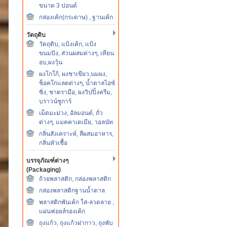
ขนาด 3 ปอนด์
กล่องเค้ก(กระดาษ) , ฐานเค้ก
วัตถุดิบ
วัตถุดิบ, แป้งเค้ก, แป้ง
ขนมปัง, ส่วนผสมต่างๆ, เทียน
อบ,ผงวุ้น
ผงโกโก้, ผงชาเขียว,นมผง,
ช็อคโกแลตต่างๆ, น้ำตาลไอซ์
ซิ่ง, ชาตรามือ, ผงวิปปิ้งครีม,
บราวน์ซูการ์
เม็ดมะม่วง, อัลมอนต์, ถั่ว
ต่างๆ, แมคคาเดเมีย, วอลนัท
กลิ่นสังเคราะห์, สีผสมอาหาร,
กลิ่นหัวเชื้อ
บรรจุภัณฑ์ต่างๆ
(Packaging)
ถ้วยพลาสติก, กล่องพลาสติก
กล่องพลาสติกฐานน้ำตาล
พลาสติกพันเค้ก ใส-ลวดลาย ,
แผ่นฟอยล์รองเค้ก
ถุงแก้ว, ถุงแก้วฝากาว, ถุงพับ