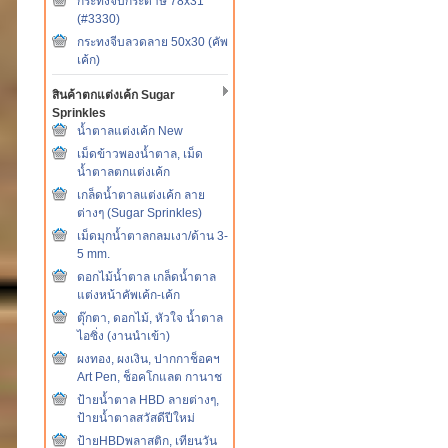
กระทงจีบกระดาษ 78x31
(#3330)
กระทงจีบลวดลาย 50x30 (คัพ
เค้ก)
สินค้าตกแต่งเค้ก Sugar
Sprinkles
น้ำตาลแต่งเค้ก New
เม็ดข้าวพองน้ำตาล, เม็ด
น้ำตาลตกแต่งเค้ก
เกล็ดน้ำตาลแต่งเค้ก ลาย
ต่างๆ (Sugar Sprinkles)
เม็ดมุกน้ำตาลกลมเงา/ด้าน 3-
5 mm.
ดอกไม้น้ำตาล เกล็ดน้ำตาล
แต่งหน้าคัพเค้ก-เค้ก
ตุ๊กตา, ดอกไม้, หัวใจ น้ำตาล
ไอซิ่ง (งานนำเข้า)
ผงทอง, ผงเงิน, ปากกาช็อคฯ
Art Pen, ช็อคโกแลต กานาช
ป้ายน้ำตาล HBD ลายต่างๆ,
ป้ายน้ำตาลสวัสดีปีใหม่
ป้ายHBDพลาสติก, เทียนวัน