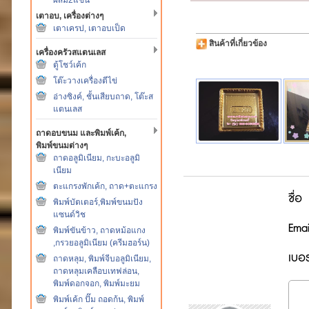
เตาอบ, เครื่องต่างๆ
เตาเครป, เตาอบเป็ด
สินค้าที่เกี่ยวข้อง
เครื่องครัวสแตนเลส
ตู้โชว์เค้ก
โต๊ะวางเครื่องตีไข่
อ่างซิงค์, ชั้นเสียบถาด, โต๊ะส
แตนเลส
ถาดอบขนม และพิมพ์เค้ก,
พิมพ์ขนมต่างๆ
ถาดอลูมิเนียม, กะบะอลูมิ
เนียม
ตะแกรงพักเค้ก, ถาด+ตะแกรง
ชื่อ
พิมพ์บัตเตอร์,พิมพ์ขนมปัง
แซนด์วิช
Emai
พิมพ์ขันข้าว, ถาดหม้อแกง
,กรวยอลูมิเนียม (ครีมฮอร์น)
เบอร
ถาดหลุม, พิมพ์จีบอลูมิเนียม,
ถาดหลุมเคลือบเทฟล่อน,
พิมพ์ดอกจอก, พิมพ์มะยม
พิมพ์เค้ก ปั๊ม ถอดก้น, พิมพ์