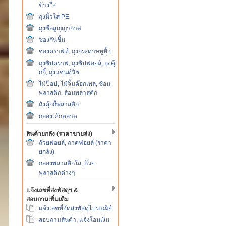
ข้างใส
ถุงหิ้วใส PE
ถุงซีลสูญญากาศ
ซองกันชื้น
ซองคราฟท์, ถุงกระดาษหูหิ้ว
ถุงซิปคราฟ, ถุงซิปฟอยล์, ถุงคุ้
กกี้, ถุงแซนด์วิช
ไม้ป๊อป, ไม้จิ้มค๊อกเทล, ช้อน
พลาสติก, ส้อมพลาสติก
ถังคุ้กกี้พลาสติก
กล่องเค้กตลาด
สินค้ายกลัง (ราคาขายส่ง)
ถ้วยฟอยล์, ถาดฟอยล์ (ราคา
ยกลัง)
กล่องพลาสติกใส, ถ้วย
พลาสติกต่างๆ
แจ้งเลขที่ส่งพัสดุฯ &
สอบถามเพิ่มเติม
แจ้งเลขที่จัดส่งพัสดุไปรษณีย์
สอบถามสินค้า, แจ้งโอนเงิน