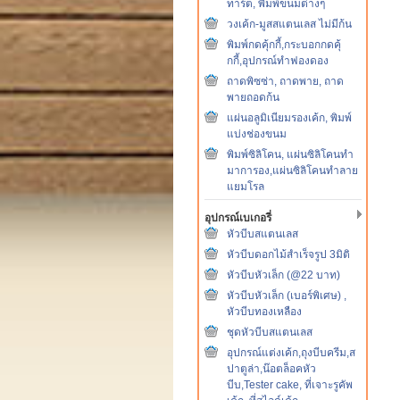
ทาร์ต, พิมพ์ขนมต่างๆ
วงเค้ก-มูสสแตนเลส ไม่มีก้น
พิมพ์กดคุ้กกี้,กระบอกกดคุ้
กกี้,อุปกรณ์ทำฟองดอง
ถาดพิซซ่า, ถาดพาย, ถาด
พายถอดก้น
แผ่นอลูมิเนียมรองเค้ก, พิมพ์
แบ่งช่องขนม
พิมพ์ซิลิโคน, แผ่นซิลิโคนทำ
มาการอง,แผ่นซิลิโคนทำลาย
แยมโรล
อุปกรณ์เบเกอรี่
หัวบีบสแตนเลส
หัวบีบดอกไม้สำเร็จรูป 3มิติ
หัวบีบหัวเล็ก (@22 บาท)
หัวบีบหัวเล็ก (เบอร์พิเศษ) ,
หัวบีบทองเหลือง
ชุดหัวบีบสแตนเลส
อุปกรณ์แต่งเค้ก,ถุงบีบครีม,ส
ปาตูล่า,น๊อตล็อคหัว
บีบ,Tester cake, ที่เจาะรูคัพ