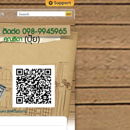
ีแดง (600ใบ/แถว)