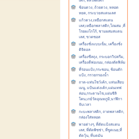
เค้ก, ที่สไลด์เค้ก
ช้อนตวง, ถ้วยตวง, หลอด
หยด, กระบวยสแตนเลส
แก้วตวง,เหยือกสแตน
เลส,เหยือกพลาสติก,โถผสม ,ที่
โรยผงโกโก้, ชามผสมสแตน
เลส, ขวดซอส
เครื่องชั่งแบบเข็ม, เครื่องชั่ง
ดิจิตอล
เครื่องซีลถุง, กระบอกวิปครีม,
เครื่องตีฟองนม, กล่องตัดฟิล์ม
ที่ร่อนแป้ง,กระชอน, ช้อนตัก
แป้ง, กรวยกรองน้ำ
ถาด-แท่นโชว์เค้ก, แท่นเสียบ
เมนู, แป้นแต่งเค้ก,แผ่นเทฟ
ล่อน,กระดาษไข,แผ่นซิลิ
โคน,เกย์วัดอุณหภูมิ,นาฬิกา
จับเวลา
กะบะพลาสติก, ถาดพลาสติก,
กล่องใส่หลอด
พายต่างๆ, ที่ตัดแป้งสแตน
เลส, ที่ตัดพิซซ่า, ที่ขูดเนย,ที่
ตัดวุ้น, ที่บดมัน