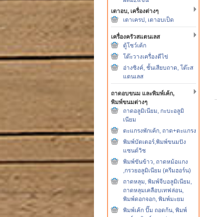
เตาอบ, เครื่องต่างๆ
เตาเครป, เตาอบเป็ด
เครื่องครัวสแตนเลส
ตู้โชว์เค้ก
โต๊ะวางเครื่องตีไข่
อ่างซิงค์, ชั้นเสียบถาด, โต๊ะส
แตนเลส
ถาดอบขนม และพิมพ์เค้ก,
พิมพ์ขนมต่างๆ
ถาดอลูมิเนียม, กะบะอลูมิ
เนียม
ตะแกรงพักเค้ก, ถาด+ตะแกรง
พิมพ์บัตเตอร์,พิมพ์ขนมปัง
แซนด์วิช
พิมพ์ขันข้าว, ถาดหม้อแกง
,กรวยอลูมิเนียม (ครีมฮอร์น)
ถาดหลุม, พิมพ์จีบอลูมิเนียม,
ถาดหลุมเคลือบเทฟล่อน,
พิมพ์ดอกจอก, พิมพ์มะยม
พิมพ์เค้ก ปั๊ม ถอดก้น, พิมพ์