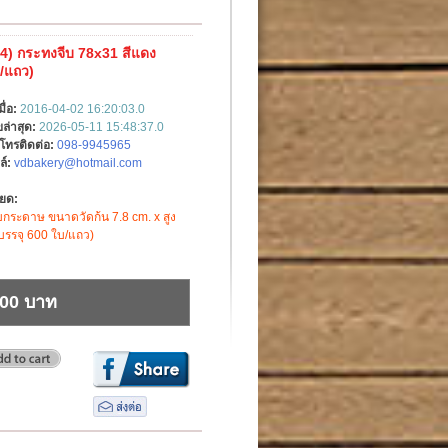
4) กระทงจีบ 78x31 สีแดง
/แถว)
มื่อ:
2016-04-02 16:20:03.0
ล่าสุด:
2026-05-11 15:48:37.0
์โทรติดต่อ:
098-9945965
ล์:
vdbakery@hotmail.com
ียด:
กระดาษ ขนาดวัดก้น 7.8 cm. x สูง
บรรจุ 600 ใบ/แถว)
.00 บาท