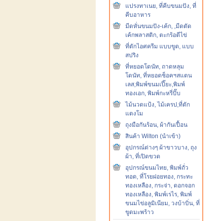
แปรงทาเนย, ที่คีบขนมปัง, ที่
คีบอาหาร
มีดหั่นขนมปัง-เค้ก, ,มีดตัด
เค้กพลาสติก, ตะกร้อตีไข่
ที่ตักไอศครีม แบบขูด, แบบ
สปริง
ที่หยอดโดนัท, ถาดหลุม
โดนัท, ที่หยอดช็อคฯสแตน
เลส,พิมพ์ขนมเปี๊ยะ,พิมพ์
ทองเอก, พิมพ์กะหรี่ปั๊บ
ไม้นวดแป้ง, ไม้เครป,ที่ตัก
แตงโม
ถุงมือกันร้อน, ผ้ากันเปื้อน
สินค้า Wilton (นำเข้า)
อุปกรณ์ต่างๆ ผ้าขาวบาง, ถุง
ผ้า, ที่เปิดขวด
อุปกรณ์ขนมไทย, พิมพ์ถั่ว
ทอด, ที่โรยฝอยทอง, กระทะ
ทองเหลือง, กระจ่า, ดอกจอก
ทองเหลือง, พิมพ์เรไร, พิมพ์
ขนมไข่อลูมิเนียม, วงบ้าบิ่น, ที่
ขูดมะพร้าว