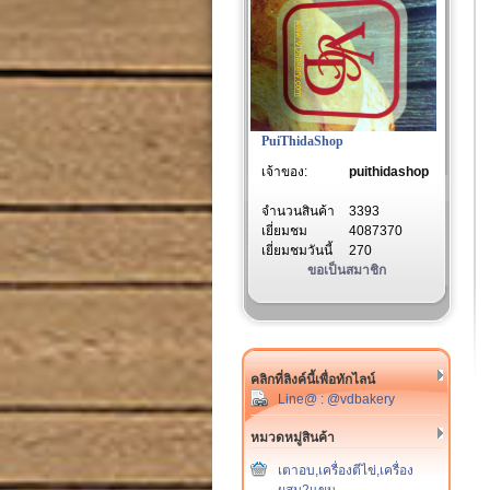
PuiThidaShop
เจ้าของ:
puithidashop
จำนวนสินค้า
3393
เยี่ยมชม
4087370
เยี่ยมชมวันนี้
270
ขอเป็นสมาชิก
คลิกที่ลิงค์นี้เพื่อทักไลน์
Line@ : @vdbakery
หมวดหมู่สินค้า
เตาอบ,เครื่องตีไข่,เครื่อง
ผสม2แขน