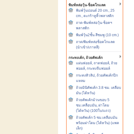
พิมพ์หล่อวุ้น-ช็อคโกแลต
พิมพ์วุ้นปอนด์ 20 cm., 25
cm., ตะกร้าหูหิ้วพลาสติก
ถาด-พิมพ์หล่อวุ้น-ช็อคฯ
พลาสติก
พิมพ์วุ้น2ชั้น สีชมพู (10 cm.)
ถาด/พิมพ์หล่อช็อคโกแลต
(นำเข้า/เกาหลี)
กระทงเค้ก, ถ้วยคัพเค้ก
แผ่นฟอยล์, ถาดฟอยล์, ถ้วย
ฟอยล์, กระทงจีบฟอยล์
กระทงทิวลิป, ถ้วยคัพเค้กปีก
แหลม
ถ้วยมินิคัพเค้ก 3.8 ซม. เคลือบ
มัน (ไต้หวัน)
ถ้วยคัพเค้กม้วนขอบ 5
ซม.เคลือบมัน, ฝาโดม
(ไต้หวัน) (100ใบ/แถว)
ถ้วยคัพเค้ก 5 ซม.เคลือบมัน
พร้อมฝาโดม (ไต้หวัน) (แพค
เล็ก)