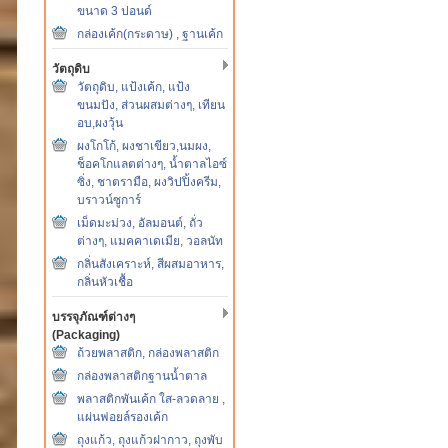
ขนาด 3 ปอนด์
กล่องเค้ก(กระดาษ) , ฐานเค้ก
วัตถุดิบ
วัตถุดิบ, แป้งเค้ก, แป้ง
ขนมปัง, ส่วนผสมต่างๆ, เทียน
อบ,ผงวุ้น
ผงโกโก้, ผงชาเขียว,นมผง,
ช็อคโกแลตต่างๆ, น้ำตาลไอซ์
ซิ่ง, ชาตรามือ, ผงวิปปิ้งครีม,
บราวน์ซูการ์
เม็ดมะม่วง, อัลมอนต์, ถั่ว
ต่างๆ, แมคคาเดเมีย, วอลนัท
กลิ่นสังเคราะห์, สีผสมอาหาร,
กลิ่นหัวเชื้อ
บรรจุภัณฑ์ต่างๆ
(Packaging)
ถ้วยพลาสติก, กล่องพลาสติก
กล่องพลาสติกฐานน้ำตาล
พลาสติกพันเค้ก ใส-ลวดลาย ,
แผ่นฟอยล์รองเค้ก
ถุงแก้ว, ถุงแก้วฝากาว, ถุงพับ