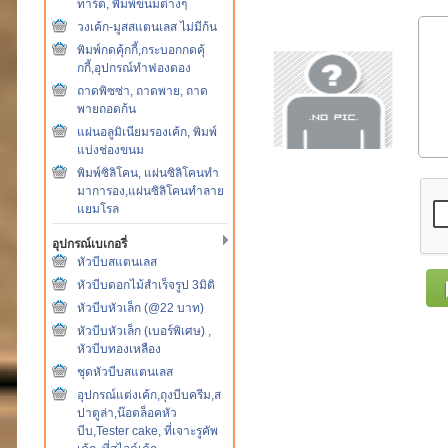
ทาร์ต, พิมพ์ขนมต่างๆ
วงเค้ก-มูสสแตนเลส ไม่มีก้น
พิมพ์กดคุ้กกี้,กระบอกกดคุ้
กกี้,อุปกรณ์ทำฟองดอง
ถาดพิซซ่า, ถาดพาย, ถาด
พายถอดก้น
แผ่นอลูมิเนียมรองเค้ก, พิมพ์
แบ่งช่องขนม
พิมพ์ซิลิโคน, แผ่นซิลิโคนทำ
มาการอง,แผ่นซิลิโคนทำลาย
แยมโรล
อุปกรณ์เบเกอรี่
หัวบีบสแตนเลส
หัวบีบดอกไม้สำเร็จรูป 3มิติ
หัวบีบหัวเล็ก (@22 บาท)
หัวบีบหัวเล็ก (เบอร์พิเศษ) ,
หัวบีบทองเหลือง
ชุดหัวบีบสแตนเลส
อุปกรณ์แต่งเค้ก,ถุงบีบครีม,ส
ปาตูล่า,น๊อตล็อคหัว
บีบ,Tester cake, ที่เจาะรูคัพ