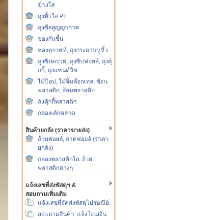
ข้างใส
ถุงหิ้วใส PE
ถุงซีลสูญญากาศ
ซองกันชื้น
ซองคราฟท์, ถุงกระดาษหูหิ้ว
ถุงซิปคราฟ, ถุงซิปฟอยล์, ถุงคุ้
กกี้, ถุงแซนด์วิช
ไม้ป๊อป, ไม้จิ้มค๊อกเทล, ช้อน
พลาสติก, ส้อมพลาสติก
ถังคุ้กกี้พลาสติก
กล่องเค้กตลาด
สินค้ายกลัง (ราคาขายส่ง)
ถ้วยฟอยล์, ถาดฟอยล์ (ราคา
ยกลัง)
กล่องพลาสติกใส, ถ้วย
พลาสติกต่างๆ
แจ้งเลขที่ส่งพัสดุฯ &
สอบถามเพิ่มเติม
แจ้งเลขที่จัดส่งพัสดุไปรษณีย์
สอบถามสินค้า, แจ้งโอนเงิน