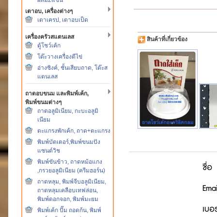
เตาอบ, เครื่องต่างๆ
เตาเครป, เตาอบเป็ด
เครื่องครัวสแตนเลส
สินค้าที่เกี่ยวข้อง
ตู้โชว์เค้ก
โต๊ะวางเครื่องตีไข่
อ่างซิงค์, ชั้นเสียบถาด, โต๊ะส
แตนเลส
ถาดอบขนม และพิมพ์เค้ก,
พิมพ์ขนมต่างๆ
ถาดอลูมิเนียม, กะบะอลูมิ
เนียม
ตะแกรงพักเค้ก, ถาด+ตะแกรง
พิมพ์บัตเตอร์,พิมพ์ขนมปัง
แซนด์วิช
พิมพ์ขันข้าว, ถาดหม้อแกง
ชื่อ
,กรวยอลูมิเนียม (ครีมฮอร์น)
ถาดหลุม, พิมพ์จีบอลูมิเนียม,
Emai
ถาดหลุมเคลือบเทฟล่อน,
พิมพ์ดอกจอก, พิมพ์มะยม
เบอร
พิมพ์เค้ก ปั๊ม ถอดก้น, พิมพ์