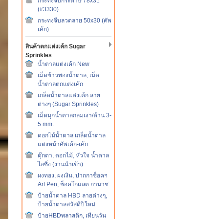
กระทงจีบกระดาษ 78x31
(#3330)
กระทงจีบลวดลาย 50x30 (คัพ
เค้ก)
สินค้าตกแต่งเค้ก Sugar
Sprinkles
น้ำตาลแต่งเค้ก New
เม็ดข้าวพองน้ำตาล, เม็ด
น้ำตาลตกแต่งเค้ก
เกล็ดน้ำตาลแต่งเค้ก ลาย
ต่างๆ (Sugar Sprinkles)
เม็ดมุกน้ำตาลกลมเงา/ด้าน 3-
5 mm.
ดอกไม้น้ำตาล เกล็ดน้ำตาล
แต่งหน้าคัพเค้ก-เค้ก
ตุ๊กตา, ดอกไม้, หัวใจ น้ำตาล
ไอซิ่ง (งานนำเข้า)
ผงทอง, ผงเงิน, ปากกาช็อคฯ
Art Pen, ช็อคโกแลต กานาช
ป้ายน้ำตาล HBD ลายต่างๆ,
ป้ายน้ำตาลสวัสดีปีใหม่
ป้ายHBDพลาสติก, เทียนวัน