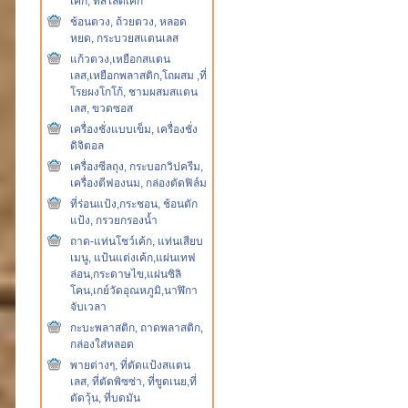
เค้ก, ที่สไลด์เค้ก
ช้อนตวง, ถ้วยตวง, หลอด
หยด, กระบวยสแตนเลส
แก้วตวง,เหยือกสแตน
เลส,เหยือกพลาสติก,โถผสม ,ที่
โรยผงโกโก้, ชามผสมสแตน
เลส, ขวดซอส
เครื่องชั่งแบบเข็ม, เครื่องชั่ง
ดิจิตอล
เครื่องซีลถุง, กระบอกวิปครีม,
เครื่องตีฟองนม, กล่องตัดฟิล์ม
ที่ร่อนแป้ง,กระชอน, ช้อนตัก
แป้ง, กรวยกรองน้ำ
ถาด-แท่นโชว์เค้ก, แท่นเสียบ
เมนู, แป้นแต่งเค้ก,แผ่นเทฟ
ล่อน,กระดาษไข,แผ่นซิลิ
โคน,เกย์วัดอุณหภูมิ,นาฬิกา
จับเวลา
กะบะพลาสติก, ถาดพลาสติก,
กล่องใส่หลอด
พายต่างๆ, ที่ตัดแป้งสแตน
เลส, ที่ตัดพิซซ่า, ที่ขูดเนย,ที่
ตัดวุ้น, ที่บดมัน