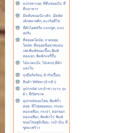
แปรงทาเนย, ที่คีบขนมปัง, ที่
คีบอาหาร
มีดหั่นขนมปัง-เค้ก, ,มีดตัด
เค้กพลาสติก, ตะกร้อตีไข่
ที่ตักไอศครีม แบบขูด, แบบ
สปริง
ที่หยอดโดนัท, ถาดหลุม
โดนัท, ที่หยอดช็อคฯสแตน
เลส,พิมพ์ขนมเปี๊ยะ,พิมพ์
ทองเอก, พิมพ์กะหรี่ปั๊บ
ไม้นวดแป้ง, ไม้เครป,ที่ตัก
แตงโม
ถุงมือกันร้อน, ผ้ากันเปื้อน
สินค้า Wilton (นำเข้า)
อุปกรณ์ต่างๆ ผ้าขาวบาง, ถุง
ผ้า, ที่เปิดขวด
อุปกรณ์ขนมไทย, พิมพ์ถั่ว
ทอด, ที่โรยฝอยทอง, กระทะ
ทองเหลือง, กระจ่า, ดอกจอก
ทองเหลือง, พิมพ์เรไร, พิมพ์
ขนมไข่อลูมิเนียม, วงบ้าบิ่น, ที่
ขูดมะพร้าว