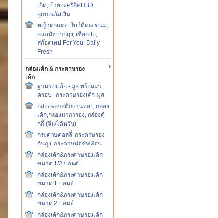
เกิด, ป้ายอะคริลิคHBD,
ลูกบอลใส่เงิน
หญ้าตกแต่ง. โบว์ติดถุงขนม,
ลวดมัดปากถุง, เชือกปอ,
สก๊อตเทป For You, Daily
Fresh
กล่องเค้ก & กระดาษรอง
เค้ก
ฐานรองเค้ก - มูส พร้อมฝา
ครอบ , กระดาษรองเค้ก-มูส
กล่องพลาสติกฐานทอง, กล่อง
เค้ก,กล่องมาการอง, กล่องคุ้
กกี้ (จีน/ไต้หวัน)
กระดาษดอลลี่, กระดาษรอง
ก้นถุง, กระดาษห่อชิฟฟ่อน
กล่องเค้ก&กระดาษรองเค้ก
ขนาด 1/2 ปอนด์
กล่องเค้ก&กระดาษรองเค้ก
ขนาด 1 ปอนด์
กล่องเค้ก&กระดาษรองเค้ก
ขนาด 2 ปอนด์
กล่องเค้ก&กระดาษรองเค้ก