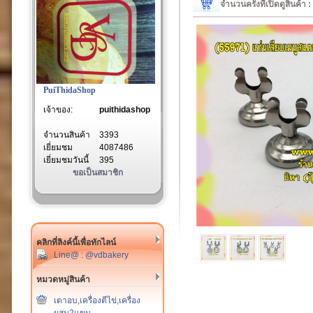
จำนวนครั้งที่เปิดดูสินค้า
PuiThidaShop
เจ้าของ:
puithidashop
จำนวนสินค้า
3393
เยี่ยมชม
4087486
เยี่ยมชมวันนี้
395
ขอเป็นสมาชิก
คลิกที่ลิงค์นี้เพื่อทักไลน์
Line@ : @vdbakery
หมวดหมู่สินค้า
เตาอบ,เครื่องตีไข่,เครื่อง
ผสม2แขน