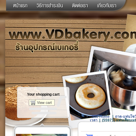
Your shopping cart
Site Home
|
ถาด-แท่นโชว์
เวลา
|
(55971) แท่นเสียบเมนู