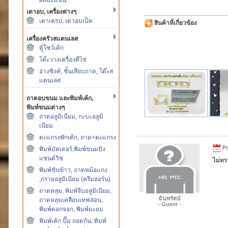
เตาอบ, เครื่องต่างๆ
เตาเครป, เตาอบเป็ด
สินค้าที่เกี่ยวข้อง
เครื่องครัวสแตนเลส
ตู้โชว์เค้ก
โต๊ะวางเครื่องตีไข่
อ่างซิงค์, ชั้นเสียบถาด, โต๊ะส
แตนเลส
ถาดอบขนม และพิมพ์เค้ก,
พิมพ์ขนมต่างๆ
ถาดอลูมิเนียม, กะบะอลูมิ
เนียม
ตะแกรงพักเค้ก, ถาด+ตะแกรง
Po
พิมพ์บัตเตอร์,พิมพ์ขนมปัง
แซนด์วิช
ไม่ทร
พิมพ์ขันข้าว, ถาดหม้อแกง
,กรวยอลูมิเนียม (ครีมฮอร์น)
ถาดหลุม, พิมพ์จีบอลูมิเนียม,
ฉันทรัตน์
ถาดหลุมเคลือบเทฟล่อน,
- Guest -
พิมพ์ดอกจอก, พิมพ์มะยม
พิมพ์เค้ก ปั๊ม ถอดก้น, พิมพ์