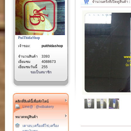
จำนวนครั้งที่เปิดดูสินค้า
PuiThidaShop
เจ้าของ:
puithidashop
จำนวนสินค้า
3393
เยี่ยมชม
4088673
เยี่ยมชมวันนี้
255
ขอเป็นสมาชิก
คลิกที่ลิงค์นี้เพื่อทักไลน์
Line@ : @vdbakery
หมวดหมู่สินค้า
เตาอบ,เครื่องตีไข่,เครื่อง
ผสม2แขน