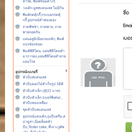
ทาร์ต, พิมพ์ขนมต่างๆ
วงเค้ก-มูสสแตนเลส ไม่มีก้น
ชื่อ
พิมพ์กดคุ้กกี้,กระบอกกดคุ้
กกี้,อุปกรณ์ทำฟองดอง
Emai
ถาดพิซซ่า, ถาดพาย, ถาด
พายถอดก้น
เบอร
แผ่นอลูมิเนียมรองเค้ก, พิมพ์
แบ่งช่องขนม
พิมพ์ซิลิโคน, แผ่นซิลิโคนทำ
มาการอง,แผ่นซิลิโคนทำลาย
แยมโรล
อุปกรณ์เบเกอรี่
หัวบีบสแตนเลส
หัวบีบดอกไม้สำเร็จรูป 3มิติ
หัวบีบหัวเล็ก (@22 บาท)
หัวบีบหัวเล็ก (เบอร์พิเศษ) ,
หัวบีบทองเหลือง
ชุดหัวบีบสแตนเลส
อุปกรณ์แต่งเค้ก,ถุงบีบครีม,ส
ปาตูล่า,น๊อตล็อคหัว
บีบ,Tester cake, ที่เจาะรูคัพ