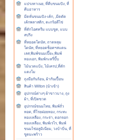
แปรงทาเนย, ที่คีบขนมปัง, ที่
คีบอาหาร
มีดหั่นขนมปัง-เค้ก, ,มีดตัด
เค้กพลาสติก, ตะกร้อตีไข่
ที่ตักไอศครีม แบบขูด, แบบ
สปริง
ที่หยอดโดนัท, ถาดหลุม
โดนัท, ที่หยอดช็อคฯสแตน
เลส,พิมพ์ขนมเปี๊ยะ,พิมพ์
ทองเอก, พิมพ์กะหรี่ปั๊บ
ไม้นวดแป้ง, ไม้เครป,ที่ตัก
แตงโม
ถุงมือกันร้อน, ผ้ากันเปื้อน
สินค้า Wilton (นำเข้า)
อุปกรณ์ต่างๆ ผ้าขาวบาง, ถุง
ผ้า, ที่เปิดขวด
อุปกรณ์ขนมไทย, พิมพ์ถั่ว
ทอด, ที่โรยฝอยทอง, กระทะ
ทองเหลือง, กระจ่า, ดอกจอก
ทองเหลือง, พิมพ์เรไร, พิมพ์
ขนมไข่อลูมิเนียม, วงบ้าบิ่น, ที่
ขูดมะพร้าว