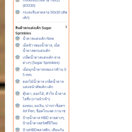
กระทงจีบกระดาษ 78x31
(#3330)
กระทงจีบลวดลาย 50x30 (คัพ
เค้ก)
สินค้าตกแต่งเค้ก Sugar
Sprinkles
น้ำตาลแต่งเค้ก New
เม็ดข้าวพองน้ำตาล, เม็ด
น้ำตาลตกแต่งเค้ก
เกล็ดน้ำตาลแต่งเค้ก ลาย
ต่างๆ (Sugar Sprinkles)
เม็ดมุกน้ำตาลกลมเงา/ด้าน 3-
5 mm.
ดอกไม้น้ำตาล เกล็ดน้ำตาล
แต่งหน้าคัพเค้ก-เค้ก
ตุ๊กตา, ดอกไม้, หัวใจ น้ำตาล
ไอซิ่ง (งานนำเข้า)
ผงทอง, ผงเงิน, ปากกาช็อคฯ
Art Pen, ช็อคโกแลต กานาช
ป้ายน้ำตาล HBD ลายต่างๆ,
ป้ายน้ำตาลสวัสดีปีใหม่
ป้ายHBDพลาสติก, เทียนวัน