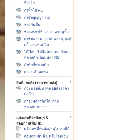
ข้างใส
ถุงหิ้วใส PE
ถุงซีลสูญญากาศ
ซองกันชื้น
ซองคราฟท์, ถุงกระดาษหูหิ้ว
ถุงซิปคราฟ, ถุงซิปฟอยล์, ถุงคุ้
กกี้, ถุงแซนด์วิช
ไม้ป๊อป, ไม้จิ้มค๊อกเทล, ช้อน
พลาสติก, ส้อมพลาสติก
ถังคุ้กกี้พลาสติก
กล่องเค้กตลาด
สินค้ายกลัง (ราคาขายส่ง)
ถ้วยฟอยล์, ถาดฟอยล์ (ราคา
ยกลัง)
กล่องพลาสติกใส, ถ้วย
พลาสติกต่างๆ
แจ้งเลขที่ส่งพัสดุฯ &
สอบถามเพิ่มเติม
แจ้งเลขที่จัดส่งพัสดุไปรษณีย์
สอบถามสินค้า, แจ้งโอนเงิน