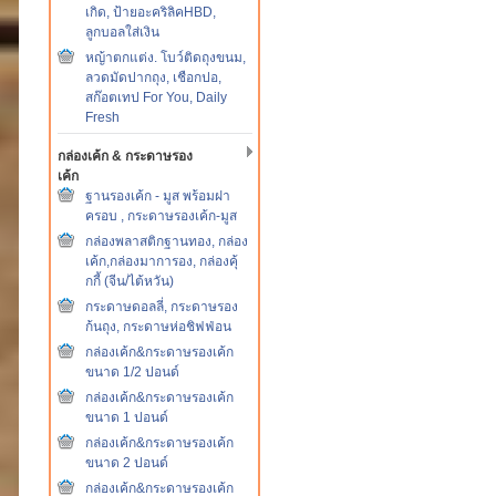
เกิด, ป้ายอะคริลิคHBD,
ลูกบอลใส่เงิน
หญ้าตกแต่ง. โบว์ติดถุงขนม,
ลวดมัดปากถุง, เชือกปอ,
สก๊อตเทป For You, Daily
Fresh
กล่องเค้ก & กระดาษรอง
เค้ก
ฐานรองเค้ก - มูส พร้อมฝา
ครอบ , กระดาษรองเค้ก-มูส
กล่องพลาสติกฐานทอง, กล่อง
เค้ก,กล่องมาการอง, กล่องคุ้
กกี้ (จีน/ไต้หวัน)
กระดาษดอลลี่, กระดาษรอง
ก้นถุง, กระดาษห่อชิฟฟ่อน
กล่องเค้ก&กระดาษรองเค้ก
ขนาด 1/2 ปอนด์
กล่องเค้ก&กระดาษรองเค้ก
ขนาด 1 ปอนด์
กล่องเค้ก&กระดาษรองเค้ก
ขนาด 2 ปอนด์
กล่องเค้ก&กระดาษรองเค้ก