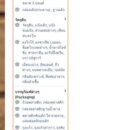
ขนาด 3 ปอนด์
กล่องเค้ก(กระดาษ) , ฐานเค้ก
วัตถุดิบ
วัตถุดิบ, แป้งเค้ก, แป้ง
ขนมปัง, ส่วนผสมต่างๆ, เทียน
อบ,ผงวุ้น
ผงโกโก้, ผงชาเขียว,นมผง,
ช็อคโกแลตต่างๆ, น้ำตาลไอซ์
ซิ่ง, ชาตรามือ, ผงวิปปิ้งครีม,
บราวน์ซูการ์
เม็ดมะม่วง, อัลมอนต์, ถั่ว
ต่างๆ, แมคคาเดเมีย, วอลนัท
กลิ่นสังเคราะห์, สีผสมอาหาร,
กลิ่นหัวเชื้อ
บรรจุภัณฑ์ต่างๆ
(Packaging)
ถ้วยพลาสติก, กล่องพลาสติก
กล่องพลาสติกฐานน้ำตาล
พลาสติกพันเค้ก ใส-ลวดลาย ,
แผ่นฟอยล์รองเค้ก
ถุงแก้ว, ถุงแก้วฝากาว, ถุงพับ