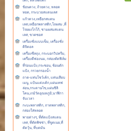
เค้ก, ที่สไลด์เค้ก
ช้อนตวง, ถ้วยตวง, หลอด
หยด, กระบวยสแตนเลส
แก้วตวง,เหยือกสแตน
เลส,เหยือกพลาสติก,โถผสม ,ที่
โรยผงโกโก้, ชามผสมสแตน
เลส, ขวดซอส
เครื่องชั่งแบบเข็ม, เครื่องชั่ง
ดิจิตอล
เครื่องซีลถุง, กระบอกวิปครีม,
เครื่องตีฟองนม, กล่องตัดฟิล์ม
ที่ร่อนแป้ง,กระชอน, ช้อนตัก
แป้ง, กรวยกรองน้ำ
ถาด-แท่นโชว์เค้ก, แท่นเสียบ
เมนู, แป้นแต่งเค้ก,แผ่นเทฟ
ล่อน,กระดาษไข,แผ่นซิลิ
โคน,เกย์วัดอุณหภูมิ,นาฬิกา
จับเวลา
กะบะพลาสติก, ถาดพลาสติก,
กล่องใส่หลอด
พายต่างๆ, ที่ตัดแป้งสแตน
เลส, ที่ตัดพิซซ่า, ที่ขูดเนย,ที่
ตัดวุ้น, ที่บดมัน