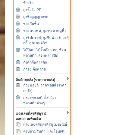
ข้างใส
ถุงหิ้วใส PE
ถุงซีลสูญญากาศ
ซองกันชื้น
ซองคราฟท์, ถุงกระดาษหูหิ้ว
ถุงซิปคราฟ, ถุงซิปฟอยล์, ถุงคุ้
กกี้, ถุงแซนด์วิช
ไม้ป๊อป, ไม้จิ้มค๊อกเทล, ช้อน
พลาสติก, ส้อมพลาสติก
ถังคุ้กกี้พลาสติก
กล่องเค้กตลาด
สินค้ายกลัง (ราคาขายส่ง)
ถ้วยฟอยล์, ถาดฟอยล์ (ราคา
ยกลัง)
กล่องพลาสติกใส, ถ้วย
พลาสติกต่างๆ
แจ้งเลขที่ส่งพัสดุฯ &
สอบถามเพิ่มเติม
แจ้งเลขที่จัดส่งพัสดุไปรษณีย์
สอบถามสินค้า, แจ้งโอนเงิน