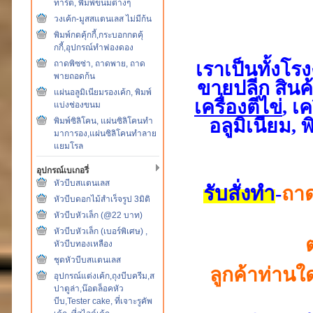
ทาร์ต, พิมพ์ขนมต่างๆ
วงเค้ก-มูสสแตนเลส ไม่มีก้น
พิมพ์กดคุ้กกี้,กระบอกกดคุ้
กกี้,อุปกรณ์ทำฟองดอง
ถาดพิซซ่า, ถาดพาย, ถาด
เราเป็นทั้งโร
พายถอดก้น
ขายปลีก สินค้
แผ่นอลูมิเนียมรองเค้ก, พิมพ์
เครื่องตีไข่
, เ
แบ่งช่องขนม
อลูมิเนียม, 
พิมพ์ซิลิโคน, แผ่นซิลิโคนทำ
มาการอง,แผ่นซิลิโคนทำลาย
แยมโรล
อุปกรณ์เบเกอรี่
หัวบีบสแตนเลส
รับสั่งทำ
-
ถาด
หัวบีบดอกไม้สำเร็จรูป 3มิติ
หัวบีบหัวเล็ก (@22 บาท)
หัวบีบหัวเล็ก (เบอร์พิเศษ) ,
หัวบีบทองเหลือง
ชุดหัวบีบสแตนเลส
ลูกค้าท่านใ
อุปกรณ์แต่งเค้ก,ถุงบีบครีม,ส
ปาตูล่า,น๊อตล็อคหัว
บีบ,Tester cake, ที่เจาะรูคัพ