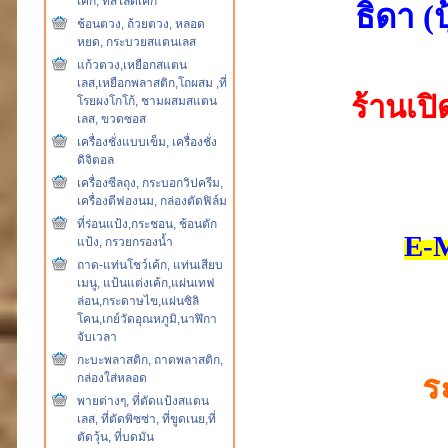
เค้ก, ที่สไลด์เค้ก
ธิดา (
ช้อนตวง, ถ้วยตวง, หลอด
หยด, กระบวยสแตนเลส
แก้วตวง,เหยือกสแตน
เลส,เหยือกพลาสติก,โถผสม ,ที่
ร้านเปิ
โรยผงโกโก้, ชามผสมสแตน
เลส, ขวดซอส
เครื่องชั่งแบบเข็ม, เครื่องชั่ง
ดิจิตอล
เครื่องซีลถุง, กระบอกวิปครีม,
เครื่องตีฟองนม, กล่องตัดฟิล์ม
ที่ร่อนแป้ง,กระชอน, ช้อนตัก
E-M
แป้ง, กรวยกรองน้ำ
ถาด-แท่นโชว์เค้ก, แท่นเสียบ
เมนู, แป้นแต่งเค้ก,แผ่นเทฟ
ล่อน,กระดาษไข,แผ่นซิลิ
โคน,เกย์วัดอุณหภูมิ,นาฬิกา
จับเวลา
กะบะพลาสติก, ถาดพลาสติก,
ร
กล่องใส่หลอด
พายต่างๆ, ที่ตัดแป้งสแตน
เลส, ที่ตัดพิซซ่า, ที่ขูดเนย,ที่
ตัดวุ้น, ที่บดมัน