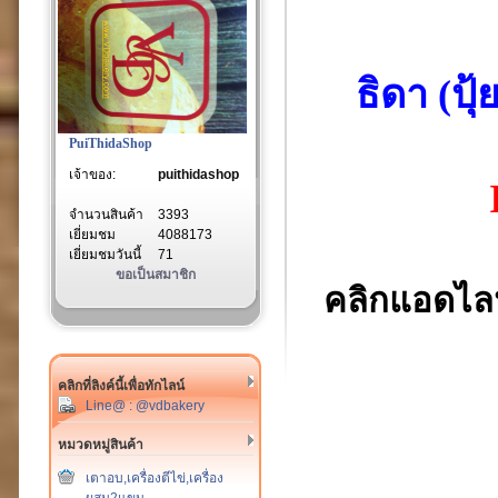
ธิดา (ปุ
PuiThidaShop
เจ้าของ:
puithidashop
จำนวนสินค้า
3393
เยี่ยมชม
4088173
เยี่ยมชมวันนี้
71
ขอเป็นสมาชิก
คลิกแอดไล
คลิกที่ลิงค์นี้เพื่อทักไลน์
Line@ : @vdbakery
หมวดหมู่สินค้า
เตาอบ,เครื่องตีไข่,เครื่อง
ผสม2แขน