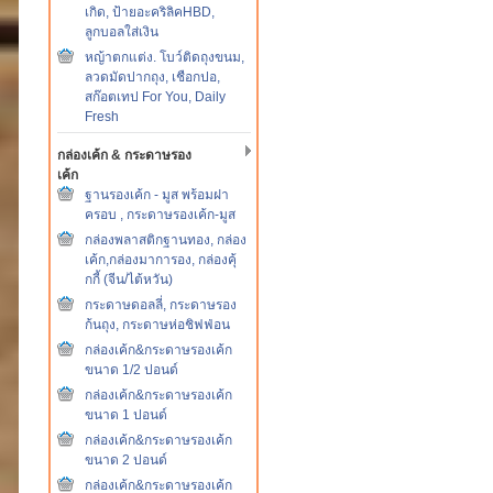
เกิด, ป้ายอะคริลิคHBD,
ลูกบอลใส่เงิน
หญ้าตกแต่ง. โบว์ติดถุงขนม,
ลวดมัดปากถุง, เชือกปอ,
สก๊อตเทป For You, Daily
Fresh
กล่องเค้ก & กระดาษรอง
เค้ก
ฐานรองเค้ก - มูส พร้อมฝา
ครอบ , กระดาษรองเค้ก-มูส
กล่องพลาสติกฐานทอง, กล่อง
เค้ก,กล่องมาการอง, กล่องคุ้
กกี้ (จีน/ไต้หวัน)
กระดาษดอลลี่, กระดาษรอง
ก้นถุง, กระดาษห่อชิฟฟ่อน
กล่องเค้ก&กระดาษรองเค้ก
ขนาด 1/2 ปอนด์
กล่องเค้ก&กระดาษรองเค้ก
ขนาด 1 ปอนด์
กล่องเค้ก&กระดาษรองเค้ก
ขนาด 2 ปอนด์
กล่องเค้ก&กระดาษรองเค้ก