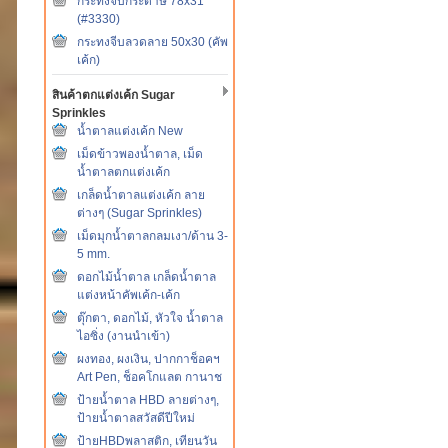
กระทงจีบกระดาษ 78x31
(#3330)
กระทงจีบลวดลาย 50x30 (คัพ
เค้ก)
สินค้าตกแต่งเค้ก Sugar
Sprinkles
น้ำตาลแต่งเค้ก New
เม็ดข้าวพองน้ำตาล, เม็ด
น้ำตาลตกแต่งเค้ก
เกล็ดน้ำตาลแต่งเค้ก ลาย
ต่างๆ (Sugar Sprinkles)
เม็ดมุกน้ำตาลกลมเงา/ด้าน 3-
5 mm.
ดอกไม้น้ำตาล เกล็ดน้ำตาล
แต่งหน้าคัพเค้ก-เค้ก
ตุ๊กตา, ดอกไม้, หัวใจ น้ำตาล
ไอซิ่ง (งานนำเข้า)
ผงทอง, ผงเงิน, ปากกาช็อคฯ
Art Pen, ช็อคโกแลต กานาช
ป้ายน้ำตาล HBD ลายต่างๆ,
ป้ายน้ำตาลสวัสดีปีใหม่
ป้ายHBDพลาสติก, เทียนวัน