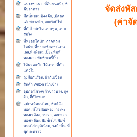
แปรงทาเนย, ที่คีบขนมปัง, ที่
จัดส่งพ
คีบอาหาร
มีดหั่นขนมปัง-เค้ก, ,มีดตัด
(ค่าจั
เค้กพลาสติก, ตะกร้อตีไข่
ที่ตักไอศครีม แบบขูด, แบบ
สปริง
ที่หยอดโดนัท, ถาดหลุม
โดนัท, ที่หยอดช็อคฯสแตน
เลส,พิมพ์ขนมเปี๊ยะ,พิมพ์
ทองเอก, พิมพ์กะหรี่ปั๊บ
ไม้นวดแป้ง, ไม้เครป,ที่ตัก
แตงโม
ถุงมือกันร้อน, ผ้ากันเปื้อน
สินค้า Wilton (นำเข้า)
อุปกรณ์ต่างๆ ผ้าขาวบาง, ถุง
ผ้า, ที่เปิดขวด
อุปกรณ์ขนมไทย, พิมพ์ถั่ว
ทอด, ที่โรยฝอยทอง, กระทะ
ทองเหลือง, กระจ่า, ดอกจอก
ทองเหลือง, พิมพ์เรไร, พิมพ์
ขนมไข่อลูมิเนียม, วงบ้าบิ่น, ที่
ขูดมะพร้าว