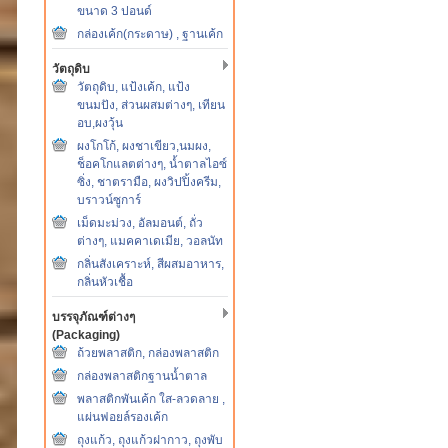
ขนาด 3 ปอนด์
กล่องเค้ก(กระดาษ) , ฐานเค้ก
วัตถุดิบ
วัตถุดิบ, แป้งเค้ก, แป้ง
ขนมปัง, ส่วนผสมต่างๆ, เทียน
อบ,ผงวุ้น
ผงโกโก้, ผงชาเขียว,นมผง,
ช็อคโกแลตต่างๆ, น้ำตาลไอซ์
ซิ่ง, ชาตรามือ, ผงวิปปิ้งครีม,
บราวน์ซูการ์
เม็ดมะม่วง, อัลมอนต์, ถั่ว
ต่างๆ, แมคคาเดเมีย, วอลนัท
กลิ่นสังเคราะห์, สีผสมอาหาร,
กลิ่นหัวเชื้อ
บรรจุภัณฑ์ต่างๆ
(Packaging)
ถ้วยพลาสติก, กล่องพลาสติก
กล่องพลาสติกฐานน้ำตาล
พลาสติกพันเค้ก ใส-ลวดลาย ,
แผ่นฟอยล์รองเค้ก
ถุงแก้ว, ถุงแก้วฝากาว, ถุงพับ